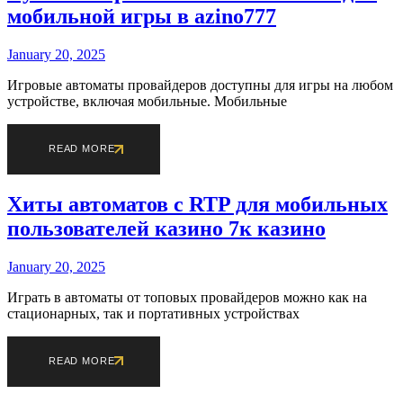
мобильной игры в azino777
January 20, 2025
Игровые автоматы провайдеров доступны для игры на любом
устройстве, включая мобильные. Мобильные
READ MORE
Хиты автоматов с RTP для мобильных
пользователей казино 7к казино
January 20, 2025
Играть в автоматы от топовых провайдеров можно как на
стационарных, так и портативных устройствах
READ MORE