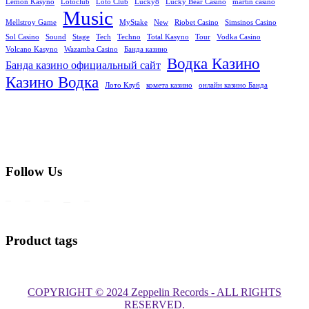
Lemon Kasyno
Lotoclub
Loto Club
Lucky8
Lucky Bear Casino
martin casino
Music
Mellstroy Game
MyStake
New
Riobet Casino
Simsinos Casino
Sol Casino
Sound
Stage
Tech
Techno
Total Kasyno
Tour
Vodka Casino
Volcano Kasyno
Wazamba Casino
Банда казино
Водка Казино
Банда казино официальный сайт
Казино Водка
Лото Клуб
комета казино
онлайн казино Банда
Follow Us
Product tags
ahis
bahsegel
bahsegel
bahsegel
bahsegel resmi adresi
COPYRIGHT © 2024 Zeppelin Records - ALL RIGHTS
RESERVED.