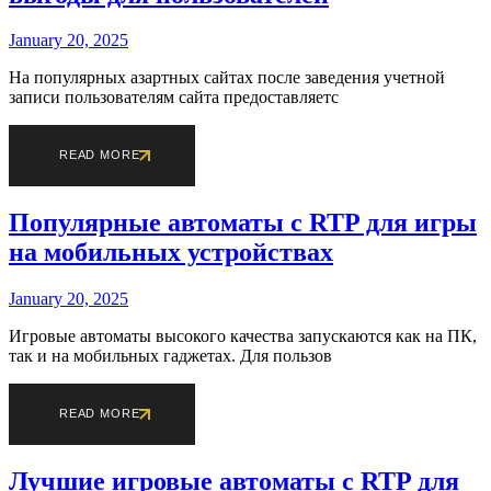
January 20, 2025
На популярных азартных сайтах после заведения учетной
записи пользователям сайта предоставляетс
READ MORE
Популярные автоматы с RTP для игры
на мобильных устройствах
January 20, 2025
Игровые автоматы высокого качества запускаются как на ПК,
так и на мобильных гаджетах. Для пользов
READ MORE
Лучшие игровые автоматы с RTP для