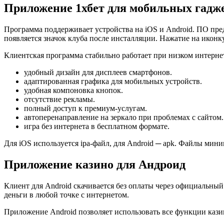
Приложение 1хбет для мобильных гадж
Программа поддерживает устройства на iOS и Android. ПО пре
появляется значок клуба после инсталляции. Нажатие на иконку 
Клиентская программа стабильно работает при низком интерн
удобный дизайн для дисплеев смартфонов.
адаптированная графика для мобильных устройств.
удобная компоновка кнопок.
отсутствие рекламы.
полный доступ к премиум-услугам.
автоперенаправление на зеркало при проблемах с сайтом.
игра без интернета в бесплатном формате.
Для iOS используется ipa-файл, для Android ─ apk. Файлы мин
Приложение казино для Андроид
Клиент для Android скачивается без оплаты через официальный 
деньги в любой точке с интернетом.
Приложение Android позволяет использовать все функции кази