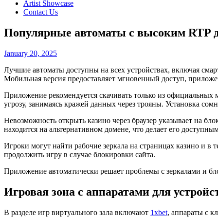
Artist Showcase
Contact Us
Популярные автоматы с высоким RTP д
January 20, 2025
Лучшие автоматы доступны на всех устройствах, включая сма
Мобильная версия предоставляет мгновенный доступ, приложе
Приложение рекомендуется скачивать только из официальных м
угрозу, занимаясь кражей данных через трояны. Установка сом
Невозможность открыть казино через браузер указывает на бло
находится на альтернативном домене, что делает его доступны
Игроки могут найти рабочие зеркала на страницах казино и в 
продолжить игру в случае блокировки сайта.
Приложение автоматически решает проблемы с зеркалами и бло
Игровая зона с аппаратами для устройс
В разделе игр виртуального зала включают
1xbet
, аппараты с 