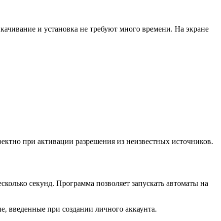
качивание и установка не требуют много времени. На экране
ректно при активации разрешения из неизвестных источников.
есколько секунд. Программа позволяет запускать автоматы на
е, введенные при создании личного аккаунта.