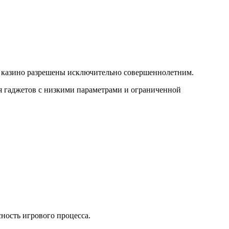
м казино разрешены исключительно совершеннолетним.
я гаджетов с низкими параметрами и ограниченной
ность игрового процесса.