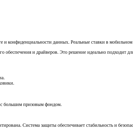
ите и конфиденциальности данных. Реальные ставки в мобильно
о обеспечения и драйверов. Это решение идеально подходит дл
на.
ковики.
х с большим призовым фондом.
тирована. Система защиты обеспечивает стабильность и безопас