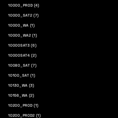
10000_PROD (4)
10000_SAT2 (7)
10000_WA (1)
10000_WA2 (1)
10000SAT3 (6)
10000SAT4 (2)
10080_SAT (7)
10100_SAT (1)
10130_WA (3)
10156_WA (2)
10200_PROD (1)
10200_PROD2 (1)