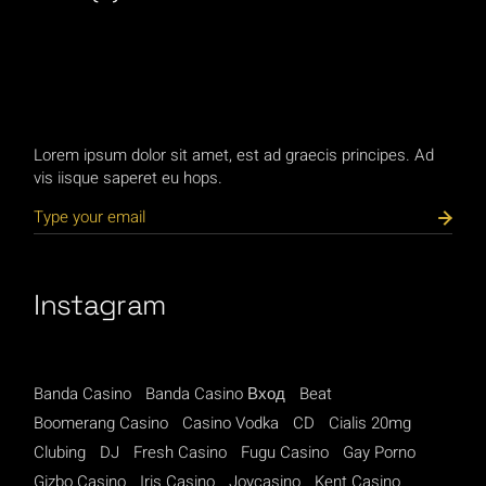
Lorem ipsum dolor sit amet, est ad graecis principes. Ad
vis iisque saperet eu hops.
Instagram
Banda Casino
Banda Casino Вход
Beat
Boomerang Casino
Casino Vodka
CD
Cialis 20mg
Clubing
DJ
Fresh Casino
Fugu Casino
Gay Porno
Gizbo Casino
Iris Casino
Joycasino
Kent Casino