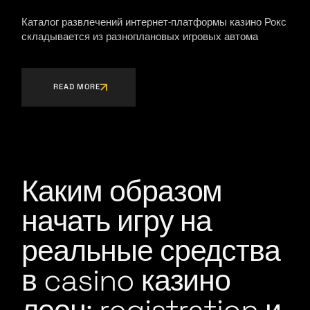
Каталог развлечений интернет-платформы казино Рокс
складывается из разноплановых игровых автома
READ MORE
Каким образом
начать игру на
реальные средства
в casino казино