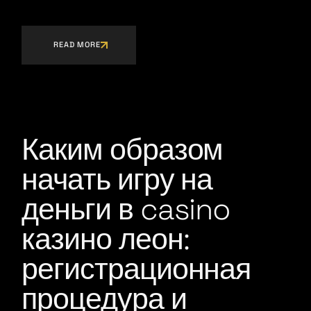
READ MORE
Каким образом
начать игру на
деньги в casino
казино леон:
регистрационная
процедура и