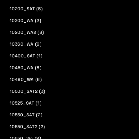
10200_SAT (5)
10200_WA (2)
10200_WA2 (3)
10360_WA (6)
10400_SAT (1)
10450_WA (8)
10490_WA (6)
10500_SAT2 (3)
10525_SAT (1)
10550_SAT (2)
10550_SAT2 (2)
10550_WA (8)