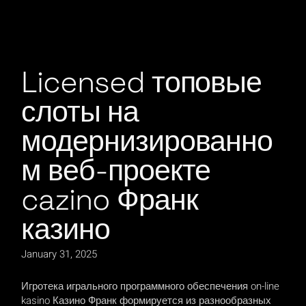
Licensed топовые
слоты на
модернизированно
м веб-проекте
cazino Франк
казино
January 31, 2025
Игротека игрального программного обеспечения on-line
kasino Казино Франк формируется из разнообразных