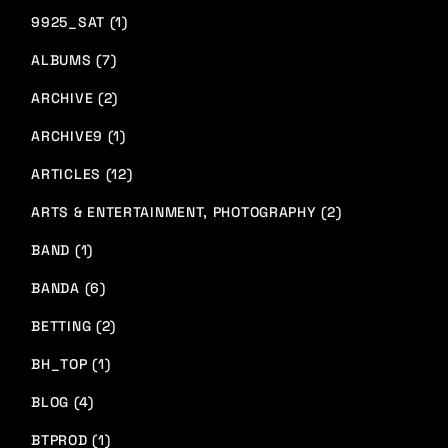
9925_SAT (1)
ALBUMS (7)
ARCHIVE (2)
ARCHIVE9 (1)
ARTICLES (12)
ARTS & ENTERTAINMENT, PHOTOGRAPHY (2)
BAND (1)
BANDA (6)
BETTING (2)
BH_TOP (1)
BLOG (4)
BTPROD (1)