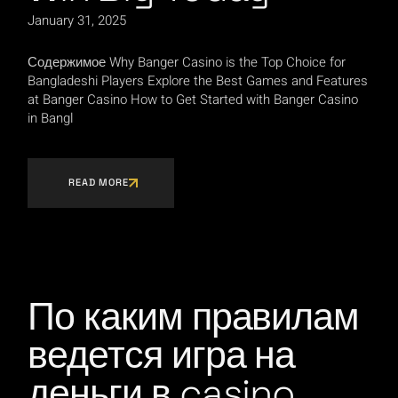
January 31, 2025
Содержимое Why Banger Casino is the Top Choice for
Bangladeshi Players Explore the Best Games and Features
at Banger Casino How to Get Started with Banger Casino
in Bangl
READ MORE
По каким правилам
ведется игра на
деньги в casino