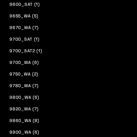
9600_SAT (1)
9655_WA (5)
9670_WA (7)
9700_SAT (1)
9700_SAT2 (1)
9700_WA (6)
9750_WA (2)
9780_WA (7)
9800_WA (6)
9820_WA (7)
9860_WA (8)
9900_WA (6)