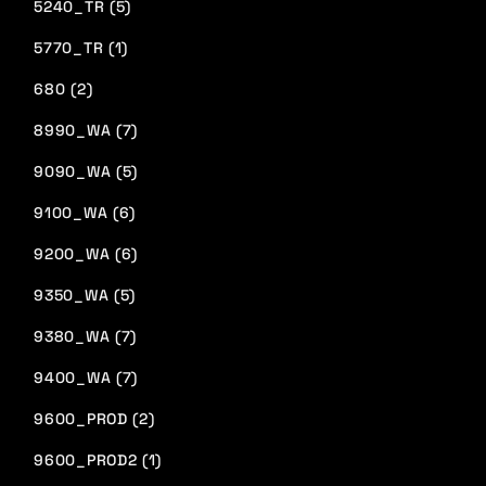
5240_TR (5)
5770_TR (1)
680 (2)
8990_WA (7)
9090_WA (5)
9100_WA (6)
9200_WA (6)
9350_WA (5)
9380_WA (7)
9400_WA (7)
9600_PROD (2)
9600_PROD2 (1)