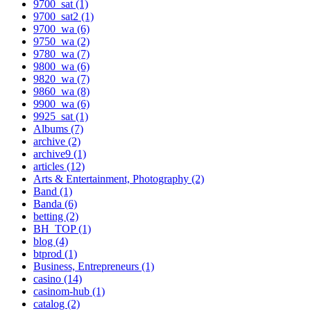
9700_sat (1)
9700_sat2 (1)
9700_wa (6)
9750_wa (2)
9780_wa (7)
9800_wa (6)
9820_wa (7)
9860_wa (8)
9900_wa (6)
9925_sat (1)
Albums (7)
archive (2)
archive9 (1)
articles (12)
Arts & Entertainment, Photography (2)
Band (1)
Banda (6)
betting (2)
BH_TOP (1)
blog (4)
btprod (1)
Business, Entrepreneurs (1)
casino (14)
casinom-hub (1)
catalog (2)