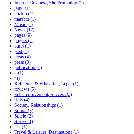
Internet Business, Site Promotion (1)
jeuxi (1)
kazino (1)
marsbet (1)
Music (1)
News (17)
pages (9)
pagess (1)
part4 (1)
post (1)
posts (4)
press (3)
publication (1)
q (1)
r (1)
Reference & Education, Legal (1)
reviews (5)
Self Improvement, Success (2)
slots (4)
Society, Relationships (1)
Sound (3)
Spiele (2)
stories (1)
test (1)
Travel & Leisure, Destinations (1)