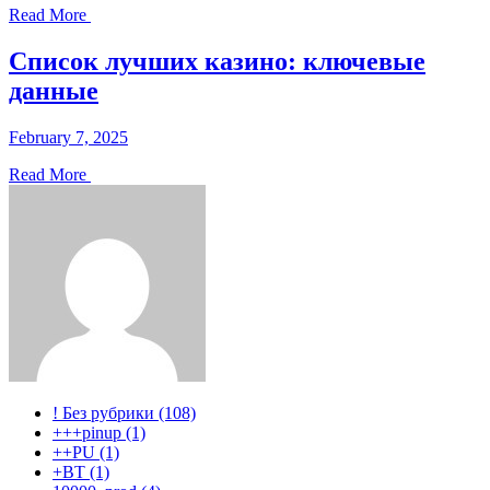
Read More
Список лучших казино: ключевые
данные
February 7, 2025
Read More
! Без рубрики (108)
+++pinup (1)
++PU (1)
+BT (1)