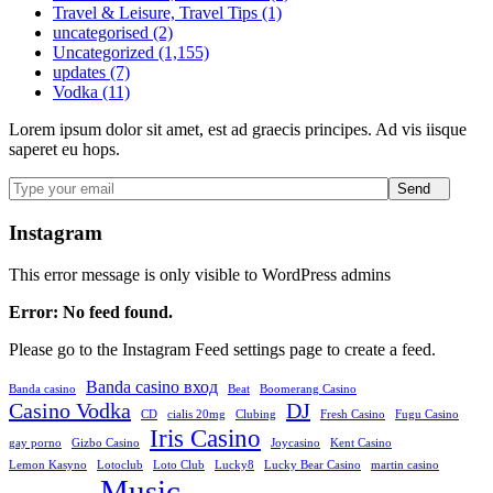
Travel & Leisure, Travel Tips (1)
uncategorised (2)
Uncategorized (1,155)
updates (7)
Vodka (11)
Lorem ipsum dolor sit amet, est ad graecis principes. Ad vis iisque
saperet eu hops.
Send
Instagram
This error message is only visible to WordPress admins
Error: No feed found.
Please go to the Instagram Feed settings page to create a feed.
Banda casino вход
Banda casino
Beat
Boomerang Casino
Casino Vodka
DJ
CD
cialis 20mg
Clubing
Fresh Casino
Fugu Casino
Iris Casino
gay porno
Gizbo Casino
Joycasino
Kent Casino
Lemon Kasyno
Lotoclub
Loto Club
Lucky8
Lucky Bear Casino
martin casino
Music