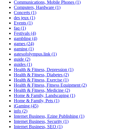
Communications, Mobile Phones (1)
Computers, Hardware (1)
Concerts (1)
des jeux (1)
Events (1)
faq (1)
Festivals (4)
gambling (4)
games (24)
gaming (1)
gatesofolympus.link (1)
guide (2)
guides (1)
Health & Fitness, Depression (1)
Health & Fitness, Diabetes (2)
Health & Fitness, Exercise (1)
Health & Fitness, Fitness Equipment (2)
Health & Fitness, Medicine (2)
Home & Family, Landscaping (1)
Home & Family, Pets (1)
iGaming (45)
info (2)
Internet Business, Ezine Publishing (1)
Internet Business, Security (1)
Internet Business, SEO (1)