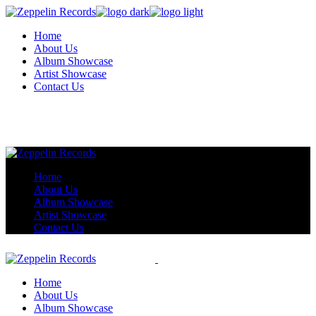
Skip
to
Home
the
About Us
content
Album Showcase
Artist Showcase
Contact Us
Home
About Us
Album Showcase
Artist Showcase
Contact Us
Home
About Us
Album Showcase