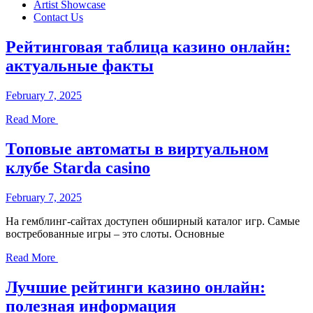
Artist Showcase
Contact Us
Рейтинговая таблица казино онлайн:
актуальные факты
February 7, 2025
Read More
Топовые автоматы в виртуальном
клубе Starda casino
February 7, 2025
На гемблинг-сайтах доступен обширный каталог игр. Самые
востребованные игры – это слоты. Основные
Read More
Лучшие рейтинги казино онлайн:
полезная информация