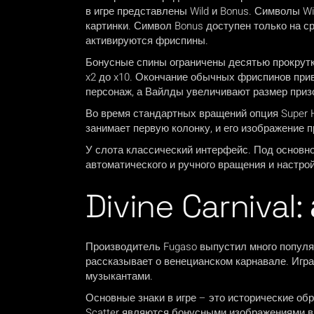
в игре представлены Wild и Bonus. Символы W
картинки. Символ Bonus доступен только на с
активируются фриспины.
Бонусные спины ограничены десятью прокрутк
x2 до x10. Окончание обычных фриспинов приво
персонаж, а Вайлды увеличивают размер приз
Во время стандартных вращений опция Super H
занимает первую колонку, и его изображение п
У слота классический интерфейс. Под основн
автоматического и ручного вращения и настро
Divine Carnival
Производитель Fugaso выпустил много популярн
рассказывает о венецианском карнавале. Игра
музыкантами.
Основные знаки в игре – это исторические об
Scatter являются бонусными изображениями в 