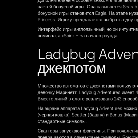
Дополнительным особым знаком в игре являетс
частей бонусной игры. Она называется Scara
бонусной игры становится Eagle. На этапе ну
Princess. Игроку предлагается выбрать одну п
Интерфейс игры англоязычный, но он интуитив
номинал, а «Spin» – за начало раунда.
Ladybug Advent
джекпотом
Множество автоматов с джекпотами пользуются 
девочку Маринетт. Ladybug Adventures имеет 4
Вместо линий в слоте реализовано 243 спосо
На экране аппарата Ladybug Adventures можно
(черная кошка), Scatter (башня) и Bonus (Мар
стандартные символы.
Скаттеры запускают фриспины. При появлении 
превращаются в одинаковые символы. Бонусны