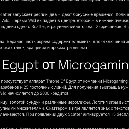
Scatter запускает респин, два – дают бонусные вращения. Коли
Wild. Первый Wild выпадает в центре, второй – в нижней ячейке
падении одного Scatter, игра увеличивается на 12 фриспинов. В
ах. Верхняя часть экрана содержит элементы для отключения зв
ойки ставок, вращений и просмотра выплат.
 Egypt от Microgami
o присутствует аппарат Throne Of Egypt от компании Microgaming
 барабанов и 25 постоянных линий. Для получения выигрыша ну
ild начисляется до 2000 кредитов.
цу, золотой сундук и различные иероглифы. Логотип игры высту
рупными множителями. Скаттером в игре является знак с тексто
оплачиваются. При появлении двух Scatter активируется 15 бес