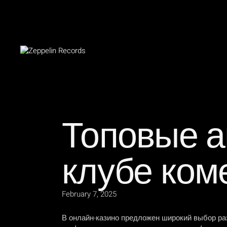
Skip
to
the
content
Топовые а
клубе ком
February 7, 2025
В онлайн-казино предложен широкий выбор ра