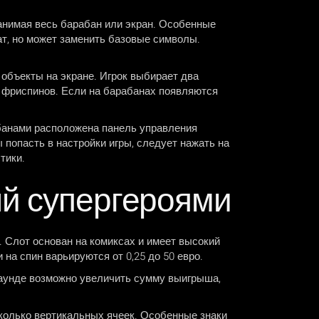
анимая весь барабан или экран. Особенные
лат, но может заменить базовые символы.
объекты на экране. Игрок выбирает два
ы фриспинов. Если на барабанах появляются
абанами расположена панель управления
 попасть в настройки игры, следует нажать на
тики.
ый супергероями
. Слот основан на комиксах и имеет высокий
 на спин варьируются от 0,25 до 50 евро.
 раунде возможно увеличить сумму выигрыша,
колько вертикальных ячеек. Особенные знаки