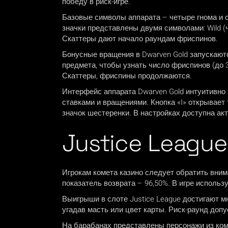
победу в риск-игре.
Базовые символы аппарата – четыре гнома и 
значки представлены двумя символами: Wild (ч
Скаттеры дают начало раундам фриспинов.
Бонусные вращения в Dwarven Gold запускаютс
предмета, чтобы узнать число фриспинов (до 
Скаттеры, фриспины продолжаются.
Интерфейс аппарата Dwarven Gold интуитивно
ставками и вращениями. Кнопка «I» открывает 
значок шестеренки. В настройках доступна ак
Justice League
Игрокам комета казино следует обратить вним
показатель возврата – 96,50%. В игре использ
Выигрыши в слоте Justice League достигают м
угадав масть или цвет карты. Риск-раунд допу
На барабанах представлены персонажи из ком