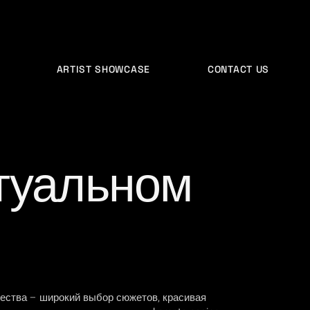
ARTIST SHOWCASE
CONTACT US
paribahis
bahsegel
bahsegel
bahsegel
bahse
туальном
ества – широкий выбор сюжетов, красивая