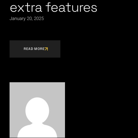
extra features
January 20, 2025
READ MORE