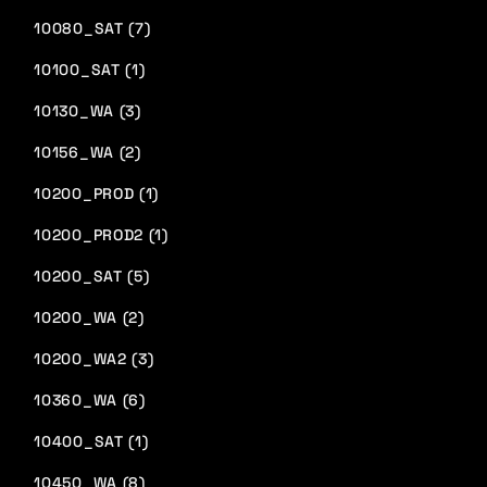
10080_SAT (7)
10100_SAT (1)
10130_WA (3)
10156_WA (2)
10200_PROD (1)
10200_PROD2 (1)
10200_SAT (5)
10200_WA (2)
10200_WA2 (3)
10360_WA (6)
10400_SAT (1)
10450_WA (8)