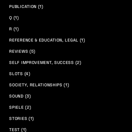
PUBLICATION (1)
Q (1)
R (1)
REFERENCE & EDUCATION, LEGAL (1)
REVIEWS (5)
SELF IMPROVEMENT, SUCCESS (2)
SLOTS (4)
SOCIETY, RELATIONSHIPS (1)
SOUND (3)
SPIELE (2)
STORIES (1)
TEST (1)