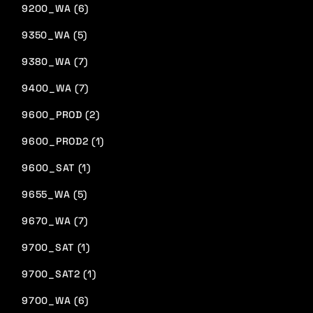
9200_WA (6)
9350_WA (5)
9380_WA (7)
9400_WA (7)
9600_PROD (2)
9600_PROD2 (1)
9600_SAT (1)
9655_WA (5)
9670_WA (7)
9700_SAT (1)
9700_SAT2 (1)
9700_WA (6)