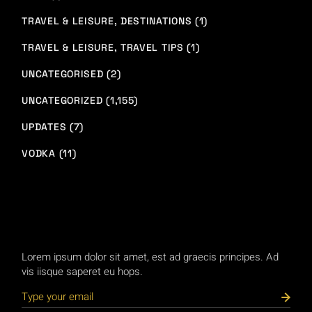
TRAVEL & LEISURE, DESTINATIONS (1)
TRAVEL & LEISURE, TRAVEL TIPS (1)
UNCATEGORISED (2)
UNCATEGORIZED (1,155)
UPDATES (7)
VODKA (11)
Lorem ipsum dolor sit amet, est ad graecis principes. Ad
vis iisque saperet eu hops.