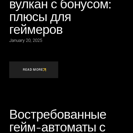
вулкан с бонусом:
плюсы для
геймеров
January 20, 2025
READ MORE
Востребованные
гейм-автоматы с