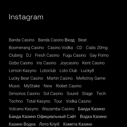
Instagram
Banda Casino
Banda Casino Вход
Beat
Boomerang Casino
Casino Vodka
CD
Cialis 20mg
Clubing
DJ
Fresh Casino
Fugu Casino
Gay Porno
Gizbo Casino
Iris Casino
Joycasino
Kent Casino
Lemon Kasyno
Lotoclub
Loto Club
Lucky8
Lucky Bear Casino
Martin Casino
Mellstroy Game
Music
MyStake
New
Riobet Casino
Simsinos Casino
Sol Casino
Sound
Stage
Tech
Techno
Total Kasyno
Tour
Vodka Casino
Volcano Kasyno
Wazamba Casino
Банда Казино
Банда Казино Официальный Сайт
Водка Казино
Казино Водка
Лото Клуб
Комета Казино