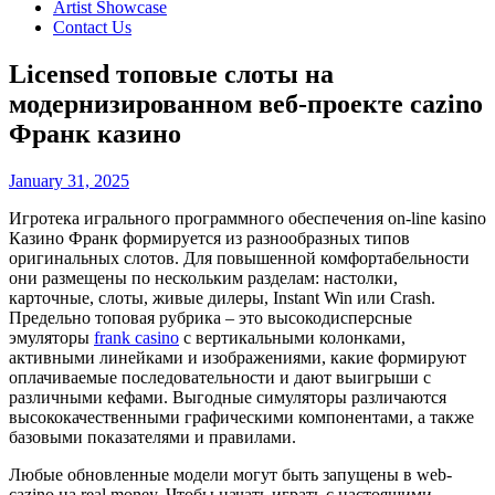
Artist Showcase
Contact Us
Licensed топовые слоты на
модернизированном веб-проекте cazino
Франк казино
January 31, 2025
Игротека игрального программного обеспечения on-line kasino
Казино Франк формируется из разнообразных типов
оригинальных слотов. Для повышенной комфортабельности
они размещены по нескольким разделам: настолки,
карточные, слоты, живые дилеры, Instant Win или Crash.
Предельно топовая рубрика – это высокодисперсные
эмуляторы
frank casino
с вертикальными колонками,
активными линейками и изображениями, какие формируют
оплачиваемые последовательности и дают выигрыши с
различными кефами. Выгодные симуляторы различаются
высококачественными графическими компонентами, а также
базовыми показателями и правилами.
Любые обновленные модели могут быть запущены в web-
cazino на real money. Чтобы начать играть с настоящими