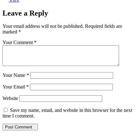
Leave a Reply
Your email address will not be published.
Required fields are
marked
*
Your Comment *
Your Name *
Your Email *
Website
Save my name, email, and website in this browser for the next
time I comment.
Post Comment
paribahis
bahsegel
bahsegel
bahsegel
bahsegel resmi adresi