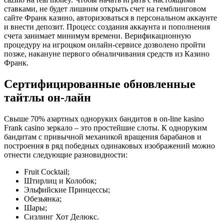
ставками, не будет лишним открыть счет на гемблинговом
сайте Франк казино, авторизоваться в персональном аккаунте
и внести депозит. Процесс создания аккаунта и пополнения
счета занимает минимум времени. Верификационную
процедуру на игроцком онлайн-сервисе дозволено пройти
позже, накануне первого обналичивания средств из Казино
Франк.
Сертифицированные обновленные
тайтлы он-лайн
Свыше 70% азартных одноруких бандитов в on-line kasino
Frank casino зеркало – это простейшие слоты. К одноруким
бандитам с привычной механикой вращения барабанов и
построения в ряд победных одинаковых изображений можно
отнести следующие разновидности:
Fruit Cocktail;
Штирлиц и Колобок;
Эльфийские Принцессы;
Обезьянка;
Шары;
Сизлинг Хот Делюкс.