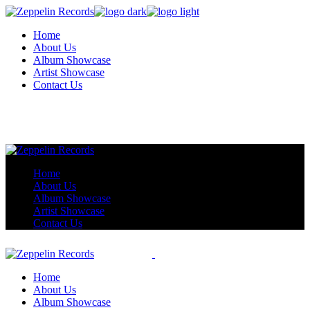
Skip
to
Home
the
About Us
content
Album Showcase
Artist Showcase
Contact Us
Home
About Us
Album Showcase
Artist Showcase
Contact Us
Home
About Us
Album Showcase