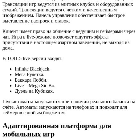
Трансляции игр ведутся из элитных клубов и оборудованных
студий. Трансляции ведутся с четким и качественным
изображением. Панель управления обеспечивает быстрое
выставление настроек и ставок.
Клиент имеет право на общение с ведущим и геймерами через
чат. Игра в live-режиме позволяет ощутить эффект
присутствия в настоящем азартном заведении, не выходя из
дома.
В ТОП-5 live-версий входят:
Infinite Blackjack.
Мега Рулетка.
Баккара Лобби.
Live – Mega Sic Bo.
Дуэль на Кубиках.
Live-автоматы запускаются при наличии реального баланса на
счёте. Автоматы запускаются на телефонах и подходят для
геймеров с любым бюджетом.
Адаптированная платформа для
мобильных игр