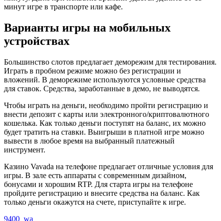
минут игре в транспорте или кафе.
Варианты игры на мобильных
устройствах
Большинство слотов предлагает деморежим для тестирования.
Играть в пробном режиме можно без регистрации и
вложений. В деморежиме используются условные средства
для ставок. Средства, заработанные в демо, не выводятся.
Чтобы играть на деньги, необходимо пройти регистрацию и
внести депозит с карты или электронного/криптовалютного
кошелька. Как только деньги поступят на баланс, их можно
будет тратить на ставки. Выигрыши в платной игре можно
вывести в любое время на выбранный платежный
инструмент.
Казино Vavada на телефоне предлагает отличные условия для
игры. В зале есть аппараты с современным дизайном,
бонусами и хорошим RTP. Для старта игры на телефоне
пройдите регистрацию и внесите средства на баланс. Как
только деньги окажутся на счете, приступайте к игре.
9400_wa