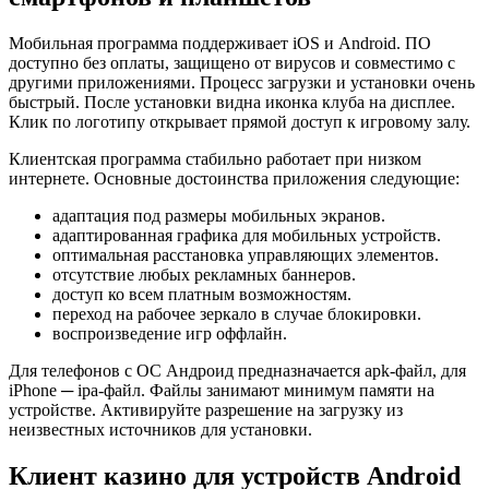
Мобильная программа поддерживает iOS и Android. ПО
доступно без оплаты, защищено от вирусов и совместимо с
другими приложениями. Процесс загрузки и установки очень
быстрый. После установки видна иконка клуба на дисплее.
Клик по логотипу открывает прямой доступ к игровому залу.
Клиентская программа стабильно работает при низком
интернете. Основные достоинства приложения следующие:
адаптация под размеры мобильных экранов.
адаптированная графика для мобильных устройств.
оптимальная расстановка управляющих элементов.
отсутствие любых рекламных баннеров.
доступ ко всем платным возможностям.
переход на рабочее зеркало в случае блокировки.
воспроизведение игр оффлайн.
Для телефонов с ОС Андроид предназначается apk-файл, для
iPhone ─ ipa-файл. Файлы занимают минимум памяти на
устройстве. Активируйте разрешение на загрузку из
неизвестных источников для установки.
Клиент казино для устройств Android