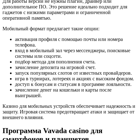
Для работы версии не нужны плагин, драйвер или
дополнительное ПО. Это решение идеально подходит для
гаджетов с низкими параметрами и ограниченной
оперативной памятью.
Мобильный формат предлагает такие опции:
активация профиля с помощью почты или номера
телефона.
вход в мобильный зал через мессенджеры, поисковые
системы или соцсети.
подбор метода для пополнения счета.
зачисление депозита на игровой счет.
запуск популярных слотов от известных провайдеров.
игра в турнирах, лотереях и акциях с высоким фондом.
доступ к бонусам и статусам в программе лояльности.
зачисление денег на кошельки и карты после
выигрышей.
Казино для мобильных устройств обеспечивает надежность и
защиту. Игровая система предотвращает атаки и защищает от
внешнего влияния.
Программа Vavada casino для
смартфонов и планшетов