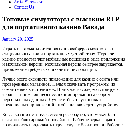
Artist Showcase
Contact Us
Топовые симуляторы с высоким RTP
для портативного казино Вавада
January 20, 2025
Играть в автоматы от топовых провайдеров можно как на
стационарных, так и портативных устройствах. Игровое
казино предоставляет мобильные решения в виде приложения
и мобильной версии. Мобильная версия быстрее запускается,
приложение требует скачивания и инсталляции.
Лучше всего скачивать приложение для казино с сайта или
проверенных магазинов. Нельзя скачивать программы из
сомнительных источников. В них часто содержатся вирусы,
трояны, занимающиеся несанкционированным сбором
персональных данных. Лучше избегать установки
вредоносных приложений, чтобы не навредить устройству.
Когда казино не запускается через браузер, это может быть
связано с блокировкой провайдера. Рабочие зеркала дают
возможность продолжать игру в случае блокировки. Рабочие