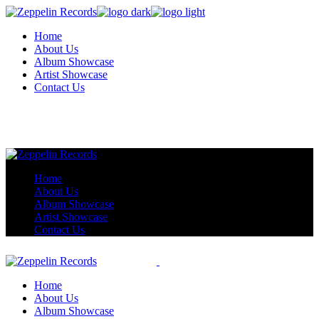
Skip
to
Home
the
About Us
content
Album Showcase
Artist Showcase
Contact Us
Home
About Us
Album Showcase
Artist Showcase
Contact Us
Home
About Us
Album Showcase