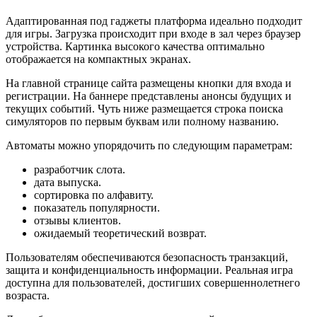
Адаптированная под гаджеты платформа идеально подходит
для игры. Загрузка происходит при входе в зал через браузер
устройства. Картинка высокого качества оптимально
отображается на компактных экранах.
На главной странице сайта размещены кнопки для входа и
регистрации. На баннере представлены анонсы будущих и
текущих событий. Чуть ниже размещается строка поиска
симуляторов по первым буквам или полному названию.
Автоматы можно упорядочить по следующим параметрам:
разработчик слота.
дата выпуска.
сортировка по алфавиту.
показатель популярности.
отзывы клиентов.
ожидаемый теоретический возврат.
Пользователям обеспечиваются безопасность транзакций,
защита и конфиденциальность информации. Реальная игра
доступна для пользователей, достигших совершеннолетнего
возраста.