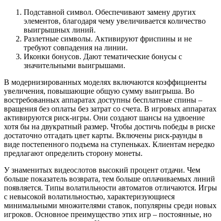
Подставной символ. Обеспечивают замену других
элементов, благодаря чему увеличивается количество
выигрышных линий.
Разлетные символы. Активируют фриспины и не
требуют совпадения на линии.
Иконки бонусов. Дают тематические бонусы с
значительными выигрышами.
В модернизированных моделях включаются коэффициенты
увеличения, повышающие общую сумму выигрыша. Во
востребованных аппаратах доступны бесплатные спины –
вращения без оплаты без затрат со счета. В игровых аппаратах
активируются риск-игры. Они создают шансы на удвоение
хотя бы на двукратный размер. Чтобы достичь победы в риске
достаточно отгадать цвет карты. Включены риск-раунды в
виде постепенного подъема на ступеньках. Клиентам нередко
предлагают определить сторону монеты.
У знаменитых видеослотов высокий процент отдачи. Чем
больше показатель возврата, тем больше оплачиваемых линий
появляется. Типы волатильности автоматов отличаются. Игры
с невысокой волатильностью, характеризующиеся
минимальными множителями ставок, популярны среди новых
игроков. Основное преимущество этих игр – постоянные, но