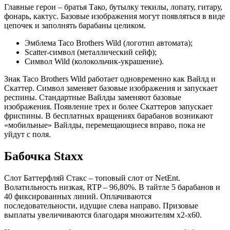
Главные герои – братья Тако, бутылку текилы, лопату, гитару,
фонарь, кактус. Базовые изображения могут появляться в виде
цепочек и заполнять барабаны целиком.
Эмблема Taco Brothers Wild (логотип автомата);
Scatter-символ (металлический сейф);
Символ Wild (колокольчик-украшение).
Знак Taco Brothers Wild работает одновременно как Вайлд и
Скаттер. Символ заменяет базовые изображения и запускает
респины. Стандартные Вайлды заменяют базовые
изображения. Появление трех и более Скаттеров запускает
фриспины. В бесплатных вращениях барабанов возникают
«мобильные» Вайлды, перемещающиеся вправо, пока не
уйдут с поля.
Бабочка Staxx
Слот Баттерфляй Стакс – топовый слот от NetEnt.
Волатильность низкая, RTP – 96,80%. В тайтле 5 барабанов и
40 фиксированных линий. Оплачиваются
последовательности, идущие слева направо. Призовые
выплаты увеличиваются благодаря множителям x2-x60.