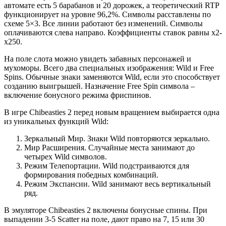
автомате есть 5 барабанов и 20 дорожек, а теоретический RTP
функционирует на уровне 96,2%. Символы расставлены по
схеме 5×3. Все линии работают без изменений. Символы
оплачиваются слева направо. Коэффициенты ставок равны x2-
x250.
На поле слота можно увидеть забавных персонажей и
мухоморы. Всего два специальных изображения: Wild и Free
Spins. Обычные знаки заменяются Wild, если это способствует
созданию выигрышей. Назначение Free Spin символа –
включение бонусного режима фриспинов.
В игре Chibeasties 2 перед новым вращением выбирается одна
из уникальных функций Wild:
Зеркальный Мир. Знаки Wild повторяются зеркально.
Мир Расширения. Случайные места занимают до
четырех Wild символов.
Режим Телепортации. Wild подстраиваются для
формирования победных комбинаций.
Режим Экспансии. Wild занимают весь вертикальный
ряд.
В эмуляторе Chibeasties 2 включены бонусные спины. При
выпадении 3-5 Scatter на поле, дают право на 7, 15 или 30