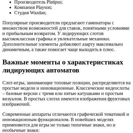
Производитель Platipus;
Компания Playson;
Студия Wazdan;
Популярные производители предлагают гаминаторы с
множеством возможностей для ставок, понятными условиями
и прибыльным возвратом. У лидирующих слотов
высококлассная графика и увлекательные механики.
Дополнительные элементы добавляют азарту максимально
динамичным, а также помогает чаще выходить в плюс.
Важные моменты о характеристиках
лидирующих автоматов
Слот-игры, занимающие топовые позиции, распределяются на
простые модели и инновационные. Классические видеослоты
– базовые версии с тремя или пятью катушками и простым
визуалом. В простых слотах имеются изображения фруктовых
изображений.
Современные аппараты отличаются графической тематикой и
инновационным функционалом. В новейших моделях
применяются для игры не только типичные знаки, но и
необычные знаки: