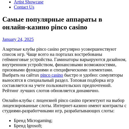
Artist Showcase
Contact Us
Самые популярные аппараты в
онлайн-казино pinco casino
January 24, 2025
Азартные клубы pinco casino регулярно усовершенствуют
список игр. Чаще всего на порталах востребованы
гейминговые устройства. Гаминаторы варьируются дизайном,
внутренним устройством, финансовыми возможностями,
призовыми функциями и специфическими элементами.
Выбрать на сайтах
pinco casino
быстро и удобно: симуляторы
выносятся в специальный раздел. Топовая подборка игр
составляется на учете пользовательских предпочтений.
Рейтинг лучших слотов обновляется динамично.
Онлайн-клубы с лицензией pinco casino презентуют на выбор
лицензированные слоты. Интернет-казино имеют контракты с
студиями-разработчиками игр, разрабатывающих слоты:
Бренд Microgaming;
Бренд Igrosoft;