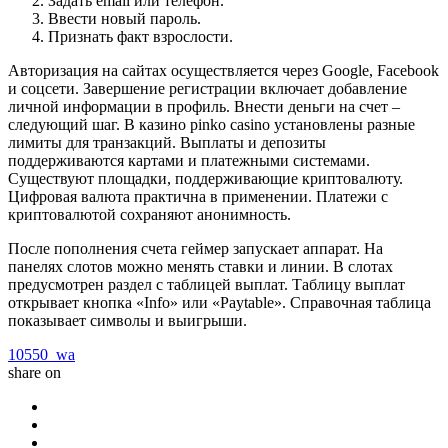
Задать email или телефон.
Ввести новый пароль.
Признать факт взрослости.
Авторизация на сайтах осуществляется через Google, Facebook
и соцсети. Завершение регистрации включает добавление
личной информации в профиль. Внести деньги на счет –
следующий шаг. В казино pinko casino установлены разные
лимиты для транзакций. Выплаты и депозиты
поддерживаются картами и платежными системами.
Существуют площадки, поддерживающие криптовалюту.
Цифровая валюта практична в применении. Платежи с
криптовалютой сохраняют анонимность.
После пополнения счета геймер запускает аппарат. На
панелях слотов можно менять ставки и линии. В слотах
предусмотрен раздел с таблицей выплат. Таблицу выплат
открывает кнопка «Info» или «Paytable». Справочная таблица
показывает символы и выигрыши.
10550_wa
share on