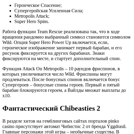
Героическое Спасение;
Супергеройская Усиленная Сила;
Metropolis Attack;
Super Hero Spins.
Работа функции Team Rescue реализована так, что в ходе
вращения рандомно выбранный символ становится символом
Wild. Опция Super Hero Power Up включается, если,
героическое изображение занимает первый барабан, и его
рисунок фиксируется на других барабанах. Знаки
фиксируются на месте, и стартует дополнительный спин.
Функция Attack On Metropolis – 10 раундов фриспинов, в
которых увеличивается число Wild. Фриспины могут
продлеваться. После бонусных спинов включается бонус
Супергероев – бонусные спины героев. Первый и пятый
барабан блокируются героем, а Вайлды множат выплаты до
x10.
Фантастический Chibeasties 2
В разделе хитов на гемблинговых сайтах порталов pinko
casino присутствует автомат Чибистис 2 от бренда Yggdrasil.
Главные персонажи этой игры – необычные существа. В