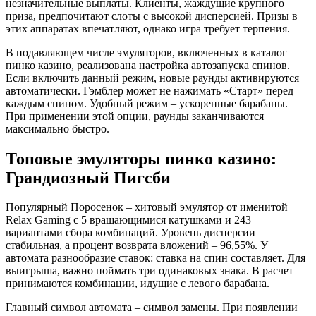
незначительные выплаты. Клиенты, жаждущие крупного
приза, предпочитают слоты с высокой дисперсией. Призы в
этих аппаратах впечатляют, однако игра требует терпения.
В подавляющем числе эмуляторов, включенных в каталог
пинко казино, реализована настройка автозапуска спинов.
Если включить данный режим, новые раунды активируются
автоматически. Гэмблер может не нажимать «Старт» перед
каждым спином. Удобный режим – ускоренные барабаны.
При применении этой опции, раунды заканчиваются
максимально быстро.
Топовые эмуляторы пинко казино:
Грандиозный Пигсби
Популярный Поросенок – хитовый эмулятор от именитой
Relax Gaming с 5 вращающимися катушками и 243
вариантами сбора комбинаций. Уровень дисперсии
стабильная, а процент возврата вложений – 96,55%. У
автомата разнообразие ставок: ставка на спин составляет. Для
выигрыша, важно поймать три одинаковых знака. В расчет
принимаются комбинации, идущие с левого барабана.
Главный символ автомата – символ замены. При появлении