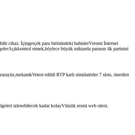
ilir cihaz. İçingerçek para birimindeki bahislerVresmi İnternet
lerAçıkkontrol etmek,böylece büyük miktarda paranın ilk partisini
rayüz,mekanikVetest edildi RTP karlı simülatörler 7 slots, önerilen
ölgeleri izlenebilecek kadar kolayVtüzük resmi web sitesi.