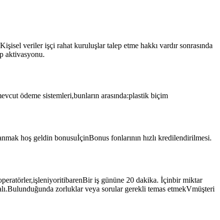
isel veriler işçi rahat kuruluşlar talep etme hakkı vardır sonrasında
p aktivasyonu.
vcut ödeme sistemleri,bunların arasında:plastik biçim
mak hoş geldin bonusuİçinBonus fonlarının hızlı kredilendirilmesi.
atörler,işleniyoritibarenBir iş gününe 20 dakika. İçinbir miktar
malı.Bulunduğunda zorluklar veya sorular gerekli temas etmekVmüşteri