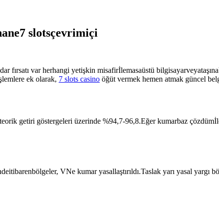
ane7 slotsçevrimiçi
 fırsatı var herhangi yetişkin misafirİlemasaüstü bilgisayarveyataşınab
şlemlere ek olarak,
7 slots casino
öğüt vermek hemen atmak güncel belge
eorik getiri göstergeleri üzerinde %94,7-96,8.Eğer kumarbaz çözdümİlea
deitibarenbölgeler, VNe kumar yasallaştırıldı.Taslak yarı yasal yargı b