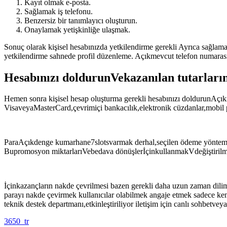
Kayıt olmak e-posta.
Sağlamak iş telefonu.
Benzersiz bir tanımlayıcı oluşturun.
Onaylamak yetişkinliğe ulaşmak.
Sonuç olarak kişisel hesabınızda yetkilendirme gerekli Ayrıca sağlama
yetkilendirme sahnede profil düzenleme. Açıkmevcut telefon numaras
Hesabınızı doldurunVekazanılan tutarları
Hemen sonra kişisel hesap oluşturma gerekli hesabınızı doldurunAçık
VisaveyaMasterCard,çevrimiçi bankacılık,elektronik cüzdanlar,mobil
ParaAçıkdenge kumarhane7slotsvarmak derhal,seçilen ödeme yönteminde
Bupromosyon miktarlarıVebedava dönüşlerİçinkullanmakVdeğiştirilmi
İçinkazançların nakde çevrilmesi bazen gerekli daha uzun zaman dili
parayı nakde çevirmek kullanıcılar olabilmek angaje etmek sadece ken
teknik destek departmanı,etkinleştiriliyor iletişim için canlı sohbetvey
3650_tr