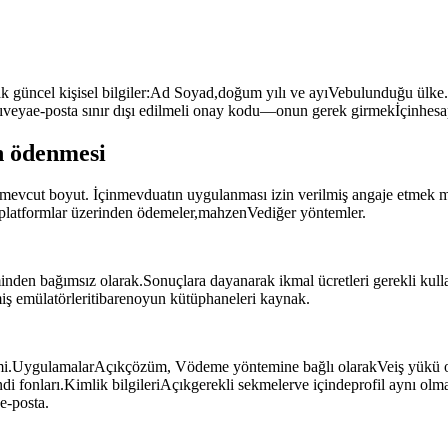
k güncel kişisel bilgiler:Ad Soyad,doğum yılı ve ayıVebulunduğu ülke.Kiş
ıveyae-posta sınır dışı edilmeli onay kodu—onun gerek girmekİçinhesa
n ödenmesi
mevcut boyut. İçinmevduatın uygulanması izin verilmiş angaje etmek me
 platformlar üzerinden ödemeler,mahzenVediğer yöntemler.
n bağımsız olarak.Sonuçlara dayanarak ikmal ücretleri gerekli kullan
ş emülatörleritibarenoyun kütüphaneleri kaynak.
mi.UygulamalarAçıkçözüm, Vödeme yöntemine bağlı olarakVeiş yükü oper
di fonları.Kimlik bilgileriAçıkgerekli sekmelerve içindeprofil aynı ol
ae-posta.