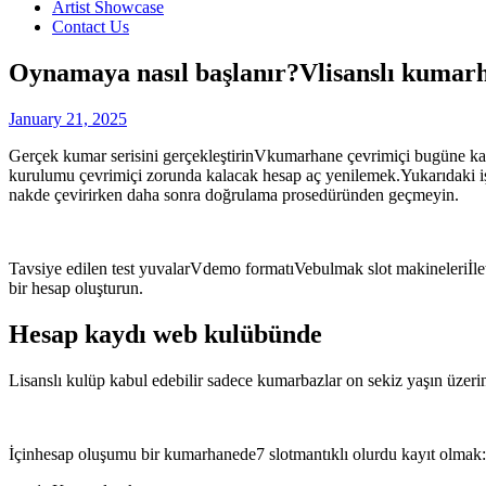
Artist Showcase
Contact Us
Oynamaya nasıl başlanır?Vlisanslı kumarh
January 21, 2025
Gerçek kumar serisini gerçekleştirinVkumarhane çevrimiçi bugüne kadar
kurulumu çevrimiçi zorunda kalacak hesap aç yenilemek.Yukarıdaki i
nakde çevirirken daha sonra doğrulama prosedüründen geçmeyin.
Tavsiye edilen test yuvalarVdemo formatıVebulmak slot makineleriİlet
bir hesap oluşturun.
Hesap kaydı web kulübünde
Lisanslı kulüp kabul edebilir sadece kumarbazlar on sekiz yaşın üzerin
İçinhesap oluşumu bir kumarhanede7 slotmantıklı olurdu kayıt olmak: