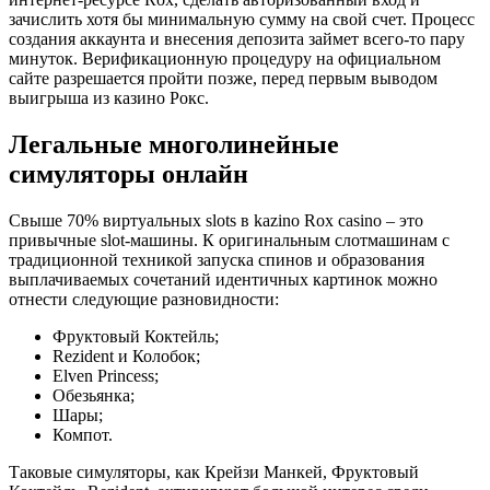
зачислить хотя бы минимальную сумму на свой счет. Процесс
создания аккаунта и внесения депозита займет всего-то пару
минуток. Верификационную процедуру на официальном
сайте разрешается пройти позже, перед первым выводом
выигрыша из казино Рокс.
Легальные многолинейные
симуляторы онлайн
Свыше 70% виртуальных slots в kazino Rox casino – это
привычные slot-машины. К оригинальным слотмашинам с
традиционной техникой запуска спинов и образования
выплачиваемых сочетаний идентичных картинок можно
отнести следующие разновидности:
Фруктовый Коктейль;
Rezident и Колобок;
Elven Princess;
Обезьянка;
Шары;
Компот.
Таковые симуляторы, как Крейзи Манкей, Фруктовый