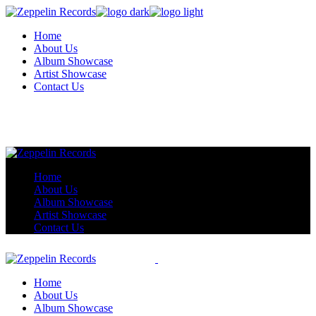
Skip
to
Home
the
About Us
content
Album Showcase
Artist Showcase
Contact Us
Home
About Us
Album Showcase
Artist Showcase
Contact Us
Home
About Us
Album Showcase