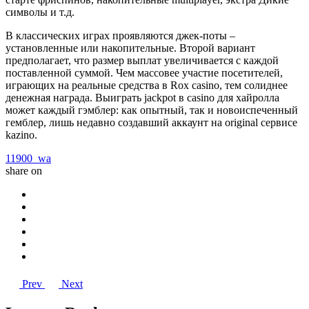
символы и т.д.
В классических играх проявляются джек-поты –
установленные или накопительные. Второй вариант
предполагает, что размер выплат увеличивается с каждой
поставленной суммой. Чем массовее участие посетителей,
играющих на реальные средства в Rox casino, тем солиднее
денежная награда. Выиграть jackpot в casino для хайролла
может каждый гэмблер: как опытный, так и новоиспеченный
гемблер, лишь недавно создавший аккаунт на original сервисе
kazino.
11900_wa
share on
Prev
Next