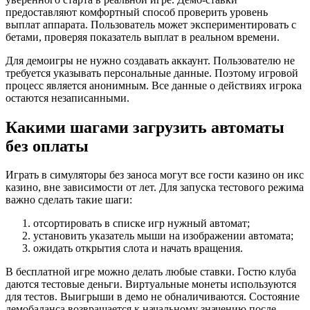
предоставляют комфортный способ проверить уровень
выплат аппарата. Пользователь может экспериментировать с
бетами, проверяя показатель выплат в реальном времени.
Для демоигры не нужно создавать аккаунт. Пользователю не
требуется указывать персональные данные. Поэтому игровой
процесс является анонимным. Все данные о действиях игрока
остаются незаписанными.
Какими шагами загрузить автоматы
без оплаты
Играть в симуляторы без заноса могут все гости казино он икс
казино, вне зависимости от лет. Для запуска тестового режима
важно сделать такие шаги:
отсортировать в списке игр нужный автомат;
установить указатель мыши на изображении автомата;
ожидать открытия слота и начать вращения.
В бесплатной игре можно делать любые ставки. Гостю клуба
даются тестовые деньги. Виртуальные монеты используются
для тестов. Выигрыши в демо не обналичиваются. Состояние
демобаланса возвращается к начальному значению после