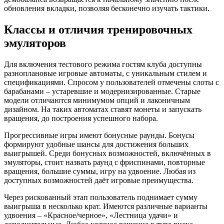
обновления вкладки, позволяя бесконечно изучать тактики.
Классы и отличия тренировочных
эмуляторов
Для включения тестового режима гостям клуба доступны
разноплановые игровые автоматы, с уникальным стилем и
спецификациями. Спросом у пользователей отмечены слоты с
барабанами – устаревшие и модернизированные. Старые
модели отличаются минимумом опций и лаконичным
дизайном. На таких автоматах ставят монеты и запускать
вращения, до построения успешного набора.
Прогрессивные игры имеют бонусные раунды. Бонусы
формируют удобные шансы для достижения больших
выигрышей. Среди бонусных возможностей, включённых в
эмуляторы, стоит назвать раунд с фриспинами, повторные
вращения, большие суммы, игру на удвоение. Любая из
доступных возможностей даёт игровые преимущества.
Через рискованный этап пользователь поднимает сумму
выигрыша в несколько крат. Имеются различные варианты
удвоения – «Красное/черное», «Лестница удачи» и