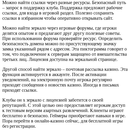
Можно найти ссылки через разные ресурсы. Безопасный путь
– запрос в поддержку клуба. Поддержка предложит рабочие
ссылки, для входа в игровой раздел. Полезно сохранить
ссылки в избранном чтобы оперативно открывать сайт.
Можно найти зеркало через игровые форумы, где игроки
делятся опытом и предлагают друг другу полезные советы.
При использовании форума проверяйте ресурс. Определить
безопасность домена можно по присутствующему значку
замка указанный рядом с адресом. Эта пиктограмма говорит о
том, что подключение к серверам защищено от вмешательства
третьих лиц. Лицензия доступна на зеркальной странице.
Другой способ найти зеркало – почтовая рассылка казино. Эта
функция активируется в аккаунте. После активации
уведомлений, на электронную почту игрока регулярно
приходят сообщения о новостях казино. Иногда в письмах
приходят ссылки.
Клубы он х зеркало с лицензией заботится о своей
репутацией. С этой целью оно предоставляет игрокам доступ
к тестовым версиям азартных развлечений. Клиенты играют
бесплатно и безопасно. Геймеры приобретают навыки в игре.
Пора перейти в онлайн-казино сейчас, для бесплатной игры
без регистрации.