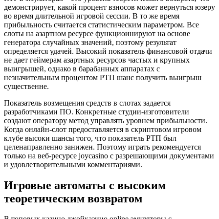
демонстрирует, какой процент взносов может вернуться юзеру
во время длительной игровой сессии. В то же время
прибыльность считается статистическим параметром. Все
слоты на азартном ресурсе функциоинируют на основе
генератора случайных значений, поэтому результат
определяется удачей. Высокий показатель финансовой отдачи
не дает геймерам азартных ресурсов частых и крупных
выигрышей, однако в барабанных аппаратах с
незначительным процентом РТП шанс получить выигрыш
существенне.
Показатель возмещения средств в слотах задается
разработчиками ПО. Конкретные студии-изготовители
создают оператору метод управлять уровнем прибыльности.
Когда онлайн-слот предоставляется в скриптовом игровом
клубе высоки шансы того, что показатель РТП был
целенаправленно занижен. Поэтому играть рекомендуется
только на веб-ресурсе joycasino с разрешающими документами
и удовлетворительными комментариями.
Игровые автоматы с высоким
теоретическим возвратом
В топовых казино джойказино online эмуляторы с