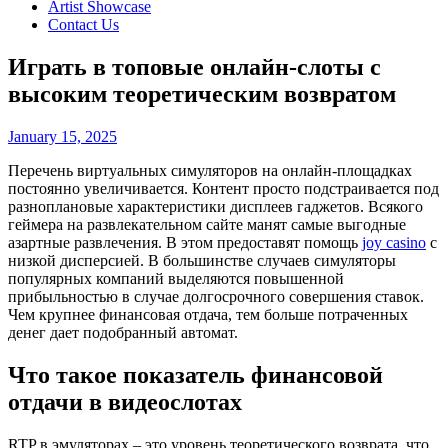
Artist Showcase
Contact Us
Играть в топовые онлайн-слоты с
высоким теоретическим возвратом
January 15, 2025
Перечень виртуальных симуляторов на онлайн-площадках
постоянно увеличивается. Контент просто подстраивается под
разноплановые характеристики дисплеев гаджетов. Всякого
геймера на развлекательном сайте манят самые выгодные
азартные развлечения. В этом предоставят помощь
joy casino
с
низкой дисперсией. В большинстве случаев симуляторы
популярных компаний выделяются повышенной
прибыльностью в случае долгосрочного совершения ставок.
Чем крупнее финансовая отдача, тем больше потраченных
денег дает подобранный автомат.
Что такое показатель финансовой
отдачи в видеослотах
RTP в эмуляторах – это уровень теоретического возврата, что