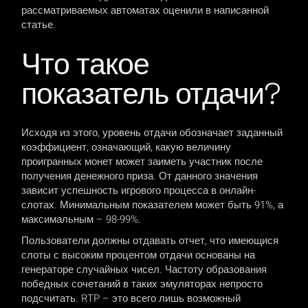
рассматриваемых автоматах оценили в написанной
статье.
Что такое
показатель отдачи?
Исходя из этого, уровень отдачи обозначает заданный
коэффициент, означающий, какую величину
проигранных монет может заиметь участник после
получения денежного приза. От данного значения
зависит успешность игрового процесса в онлайн-
слотах. Минимальным показателем может быть 91%, а
максимальным – 98-99%.
Пользователи должны отдавать отчет, что имеющися
слоты с высоким процентом отдачи основаны на
генераторе случайных чисел. Частоту образования
победных сочетаний в таких эмуляторах непросто
подсчитать. RTP – это всего лишь возможный