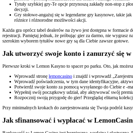
Tytuły szybkiej gry-Te opcje przynoszą zakłady non-stop z pł
decyzji.
Gry stołowe-angażuj się w legendarne gry kasynowe, takie jak 
różnice i różnorodne możliwości akcji.
Każda gra oprócz tabel dealerów na żywo jest dostępna w formacie 
rejestracji. Pamiętaj jednak, że próbując gier za darmo, nie wygr
szerokim wyborem tytułów nowe gry są dla Ciebie zawsze gotowe.
Jak utworzyć swoje konto i zanurzyć się w
Pierwsze kroki w Lemon Kasyno to spacer po parku. Oto, jak możesz 
Wprowadź stronę
lemoncasino
i znajdź i wprowadź „Zarejestruj
Wprowadź poświadczenia, w tym dane identyfikacyjne, aktywn
Potwierdź swoje konto za pomocą wysyłanego do Ciebie e -ma
Wypełnij swój początkowy udział, aby aktywować swój premia
Rozpocznij swoją przygodę do gier! Przeglądaj elitarną kolekcję
Przy minimalnych krokach do zarejestrowania się Twoja podróż kasyn
Jak sfinansować i wypłacać w LemonCasin
Bankowość w Lemon Casino jest bezpieczna, wydajna i elastyczna. 