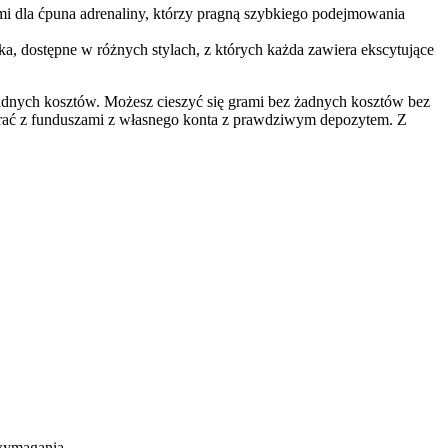
ymi dla ćpuna adrenaliny, którzy pragną szybkiego podejmowania
tka, dostępne w różnych stylach, z których każda zawiera ekscytujące
żadnych kosztów. Możesz cieszyć się grami bez żadnych kosztów bez
 grać z funduszami z własnego konta z prawdziwym depozytem. Z
wymagania.