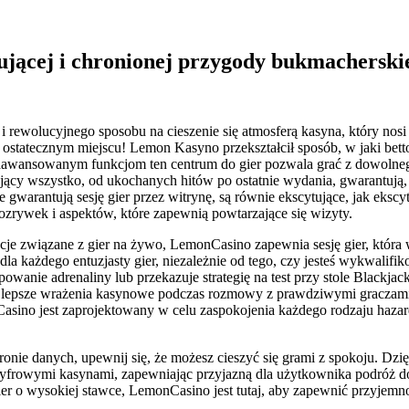
ącej i chronionej przygody bukmacherskie
rewolucyjnego sposobu na cieszenie się atmosferą kasyna, który nosi 
w ostatecznym miejscu! Lemon Kasyno przekształcił sposób, w jaki bett
awansowanym funkcjom ten centrum do gier pozwala grać z dowolnego m
cy wszystko, od ukochanych hitów po ostatnie wydania, gwarantują, że
gwarantują sesję gier przez witrynę, są równie ekscytujące, jak ekscy
rywek i aspektów, które zapewnią powtarzające się wizyty.
cje związane z gier na żywo, LemonCasino zapewnia sesję gier, która 
la każdego entuzjasty gier, niezależnie od tego, czy jesteś wykwali
owanie adrenaliny lub przekazuje strategię na test przy stole Blackja
najlepsze wrażenia kasynowe podczas rozmowy z prawdziwymi graczami,
asino jest zaprojektowany w celu zaspokojenia każdego rodzaju hazardz
nie danych, upewnij się, że możesz cieszyć się grami z spokoju. Dzięki
cyfrowymi kasynami, zapewniając przyjazną dla użytkownika podróż d
er o wysokiej stawce, LemonCasino jest tutaj, aby zapewnić przyjemnoś