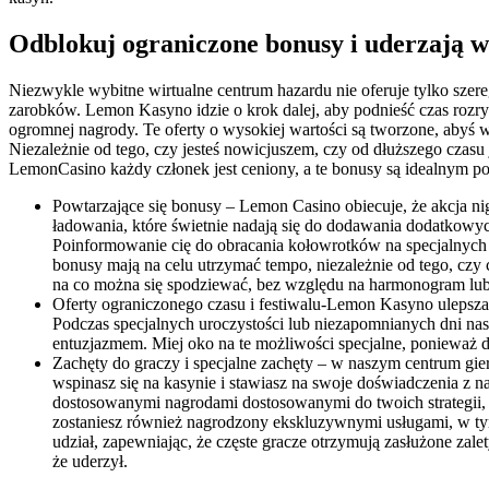
Odblokuj ograniczone bonusy i uderzają
Niezwykle wybitne wirtualne centrum hazardu nie oferuje tylko szereg
zarobków. Lemon Kasyno idzie o krok dalej, aby podnieść czas rozryw
ogromnej nagrody. Te oferty o wysokiej wartości są tworzone, abyś 
Niezależnie od tego, czy jesteś nowicjuszem, czy od dłuższego cza
LemonCasino każdy członek jest ceniony, a te bonusy są idealnym po
Powtarzające się bonusy – Lemon Casino obiecuje, że akcja ni
ładowania, które świetnie nadają się do dodawania dodatkow
Poinformowanie cię do obracania kołowrotków na specjalnych 
bonusy mają na celu utrzymać tempo, niezależnie od tego, czy
na co można się spodziewać, bez względu na harmonogram lub
Oferty ograniczonego czasu i festiwalu-Lemon Kasyno ulepsza 
Podczas specjalnych uroczystości lub niezapomnianych dni na
entuzjazmem. Miej oko na te możliwości specjalne, ponieważ 
Zachęty do graczy i specjalne zachęty – w naszym centrum gie
wspinasz się na kasynie i stawiasz na swoje doświadczenia z 
dostosowanymi nagrodami dostosowanymi do twoich strategii, a
zostaniesz również nagrodzony ekskluzywnymi usługami, w tym
udział, zapewniając, że częste gracze otrzymują zasłużone zale
że uderzył.