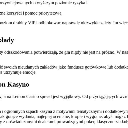
 uprzywilejowanych o wyższym poziomie ryzyka i
zne korzyści i pomoc priorytetową.
poziom drabiny VIP i odblokować naprawdę niezwykłe zalety. Im więce
kłady
ty odszkodowania potwierdzają, że gra nigdy nie jest na próżno. W nas
aj część swoich nieudanych zakładów jako fundusze gotówkowe lub dod
a utrzymuje emocje.
mon Kasyno
ułów, a na Lemon Casino spread jest wyjątkowy. Od przyciągających 
ch i ogromnych szpach kasyna z motywami tematycznymi i dodatkowy
jak gorące wydania, najlepiej oceniane, krople i wygrane, abyś mógł z
 z doświadczonymi dealerami prowadzącymi poker, klasyczne zakłady k