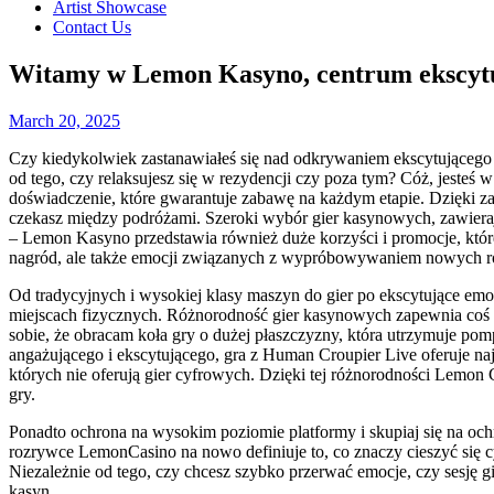
Artist Showcase
Contact Us
Witamy w Lemon Kasyno, centrum ekscytuj
March 20, 2025
Czy kiedykolwiek zastanawiałeś się nad odkrywaniem ekscytującego i 
od tego, czy relaksujesz się w rezydencji czy poza tym? Cóż, jesteś 
doświadczenie, które gwarantuje zabawę na każdym etapie. Dzięki za
czekasz między podróżami. Szeroki wybór gier kasynowych, zawierają
– Lemon Kasyno przedstawia również duże korzyści i promocje, które 
nagród, ale także emocji związanych z wypróbowywaniem nowych roz
Od tradycyjnych i wysokiej klasy maszyn do gier po ekscytujące emo
miejscach fizycznych. Różnorodność gier kasynowych zapewnia coś d
sobie, że obracam koła gry o dużej płaszczyzny, która utrzymuje pomp
angażującego i ekscytującego, gra z Human Croupier Live oferuje 
których nie oferują gier cyfrowych. Dzięki tej różnorodności Lemon C
gry.
Ponadto ochrona na wysokim poziomie platformy i skupiaj się na ochro
rozrywce LemonCasino na nowo definiuje to, co znaczy cieszyć się 
Niezależnie od tego, czy chcesz szybko przerwać emocje, czy sesję gi
kasyn.