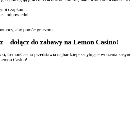
nymi czapkami.
est odpowiedni.
 pomocy, aby pomóc graczom.
az – dołącz do zabawy na Lemon Casino!
wki, LemonCasino przedstawia najbardziej ekscytujące wrażenia kasyno
e Lemon Casino!