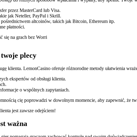
fer przez MasterCard lub Visa.
ie jak Neteller, PayPal i Skrill.
ośrednictwem altcoinów, takich jak Bitcoin, Ethereum itp.
ne płatności.
ć się na grach bez Worri
twoje plecy
ugę klienta. LemonCasino oferuje różnorodne metody ułatwienia wraże
ch ekspertów od obsługi klienta.
ch.
nformacje o wspólnych zapytaniach.
yjemnością cię poprowadzi w dowolnym momencie, aby zapewnić, że t
klienta jest zawsze odejściem!
est ważna
e gier pomagają graczom zachować kontrolę nad swoim doświadczenie