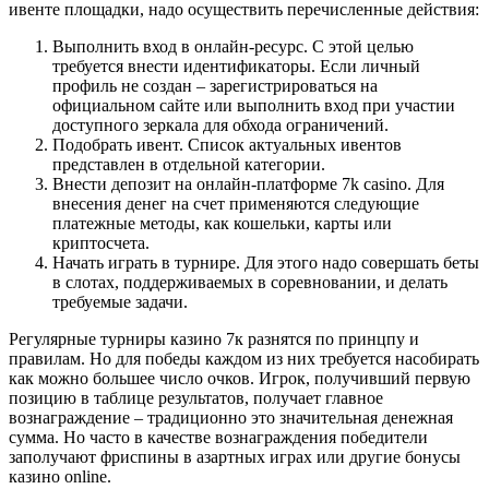
ивенте площадки, надо осуществить перечисленные действия:
Выполнить вход в онлайн-ресурс. С этой целью
требуется внести идентификаторы. Если личный
профиль не создан – зарегистрироваться на
официальном сайте или выполнить вход при участии
доступного зеркала для обхода ограничений.
Подобрать ивент. Список актуальных ивентов
представлен в отдельной категории.
Внести депозит на онлайн-платформе 7k casino. Для
внесения денег на счет применяются следующие
платежные методы, как кошельки, карты или
криптосчета.
Начать играть в турнире. Для этого надо совершать беты
в слотах, поддерживаемых в соревновании, и делать
требуемые задачи.
Регулярные турниры казино 7к разнятся по принцпу и
правилам. Но для победы каждом из них требуется насобирать
как можно большее число очков. Игрок, получивший первую
позицию в таблице результатов, получает главное
вознаграждение – традиционно это значительная денежная
сумма. Но часто в качестве вознаграждения победители
заполучают фриспины в азартных играх или другие бонусы
казино online.