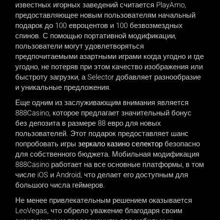
известных игорных заведений считается PlayAmo,
предоставляющее новым пользователям начальный
подарок до 100 евроцентов и 100 безвозмездных
спинов. С помощью портативной модификации,
пользователи могут удовлетворяться
предпочитаемыми азартными играми когда угодно и где
угодно, не потеряв при этом качество изображения или
быстроту загрузки, а Selector добавляет разнообразие
и уникальные предложения.
Еще одним из заслуживающим внимания является
888Casino, которое предлагает значительный бонус
без депозита в размере 88 евро для новых
пользователей. Этот подарок предоставляет шанс
попробовать игры
зеркало казино селектор
безопасно
для собственного бюджета. Мобильная модификация
888Casino работает на все основные платформы, в том
числе iOS и Android, что делает его доступным для
большого числа геймеров.
Не менее привлекательным решением оказывается
LeoVegas, что обрело уважение благодаря своим