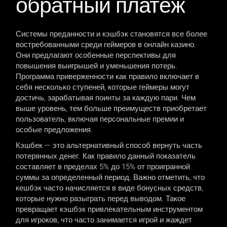
обратный платеж
Системы преданности и кэшбэк становятся все более
востребованными среди геймеров в онлайн казино.
Они предлагают особенные перспективы для
повышения выигрышей и уменьшения потерь.
Программа приверженности как правило включает в
себя несколько ступеней, которые геймеры могут
достичь, зарабатывая поинты за каждую пари. Чем
выше уровень, тем больше преимуществ приобретает
пользователь, включая персональные премии и
особые предложения.
Кэшбек — это альтернативный способ вернуть часть
потерянных денег. Как правило данный показатель
составляет в пределах 5% до 15% от проигранной
суммы за определенный период. Важно отметить, что
кешбэк часто начисляется в виде бонусных средств,
которые нужно разыграть перед выводом. Такое
превращает кэшбэк привлекательным инструментом
для игроков, что часто занимается игрой и жаждет