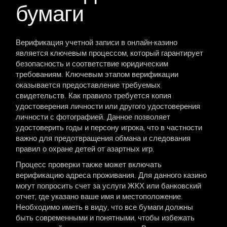
бумаги
Верификация учетной записи в онлайн-казино
является ключевым процессом, который гарантирует
безопасность и соответствие юридическим
требованиям. Ключевым этапом верификации
оказывается предоставление требуемых
свидетельств. Как правило требуется копия
удостоверения личности или другого удостоверения
личности с фотографией. Данное позволяет
удостоверить годы и персону игрока, что в частности
важно для предотвращения обмана и следования
правил о охране детей от азартных игр.
Процесс проверки также может включать
верификацию адреса проживания. Для данного казино
могут попросить счет за услуги ЖКХ или банковский
отчет, где указано ваше имя и местоположение.
Необходимо иметь в виду, что все бумаги должны
быть современными и понятными, чтобы избежать