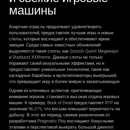
машины
Азартная отрасль продолжает удовлетворять
пользователей, предоставляя лучшие игры и новые
слоты, которые восхищают и обеспечивают яркие
эмоции. Среди самых известных обновлений
выделяются такие слоты, как Gonzo’s Quest Megaways
и Starburst XXXtreme. Данные слоты не только
поражают своей визуальными эффектами, но и
предоставляют уникальные технологии, такие как
каскадные барабаны и мультипликаторы выигрышей,
что превращает игру в более живую и захватывающую.
Одним из ключевых аспектов, притягивающих
внимание игроков, становится высокая отдача игровых
машин. К примеру, Book of Dead предоставляет RTP на
значении 96.21%, что весьма повышает вероятность на
добычу. В этот же период, свежие развлечения от
разработчика Pragmatic Play восхищают бонусными
этапами и перспективой выиграть большой джекпот.