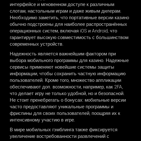
интерфейсе и мгновенном доступе к различным
слотам, настольным играм и даже живым дилерам.
Необходимо заметить, что портативные версии казино
обычно подстроены для наиболее распространённых
операционных систем, включая iOS и Android, что
гарантирует высокую совместимость с большинством
современных устройств.
Надежность является важнейшим фактором при
выбора мобильного программы для казино. Надежные
сервисы применяют новейшие системы защиты
информации, чтобы сохранить частную информацию
пользователей. Кроме того, множество аппликации
обеспечивают доп. возможности, например, как 2FA,
что делает игру не только удобной, но и безопасной.
Не стоит пренебрегать о бонусах: мобильные версии
часто предоставляют уникальные программы и
фриспины для своих пользователей, поощряя их к
интенсивному участию в игре.
В мире мобильных гэмблинга также фиксируется
увеличение востребованности развлечений с