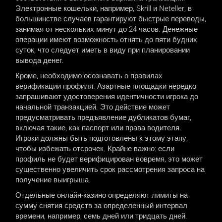
Электронные кошельки, например, Skrill и Neteller, в
большинстве случаев гарантируют быстрые переводы,
занимая от нескольких минут до 24 часов. Денежные
операции имеют возможность отнять до пяти будних
суток, что следует иметь в виду при планировании
вывода денег.
Кроме, необходимо осознавать о правилах
верификации профиля. Азартные площадки нередко
запрашивают удостоверения идентичности игрока до
начальной транзакцией. Это действие может
предусматривать предъявление дубликатов бумаг,
включая такие, как паспорт или права водителя.
Игроки должны быть подготовлены к этому этапу,
чтобы избежать отсрочек. Крайне важно: если
профиль не будет верифицирован вовремя, это может
существенно увеличить срок рассмотрения запроса на
получение выигрыша.
Отдельные онлайн-казино определяют лимиты на
сумму снятия средств за определенный интервал
времени, например, семь дней или тридцать дней.