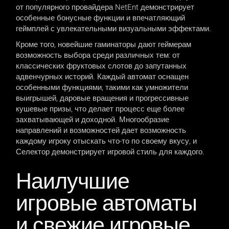
от популярного провайдера NetEnt демонстрирует
особенные бонусные функции и впечатляющий
геймплей с увлекательными визуальными эффектами.
Кроме того, новейшие гаминаторы дают геймерам
возможность выбора среди различных тем: от
классических фруктовых слотов до запутанных
адвенчурных историй. Каждый автомат оснащен
особенными функциями, такими как умножители
выигрышей, даровые вращения и прогрессивные
кушевые призы, что делает процесс еще более
захватывающей и доходной. Многообразие
направлений и возможностей дает возможность
каждому игроку отыскать что-то по своему вкусу, и
Селектор демонстрирует игровой стиль для каждого.
Наилучшие
игровые автоматы
и свежие игровые