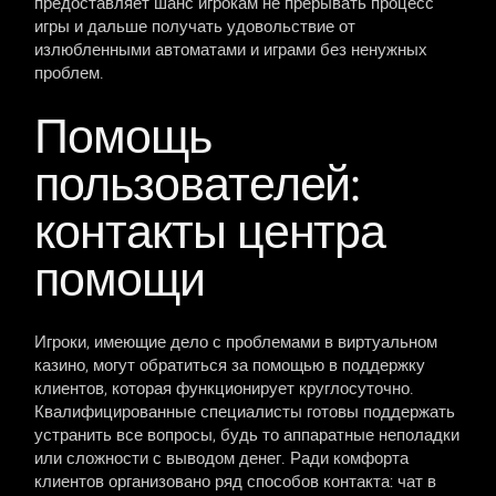
предоставляет шанс игрокам не прерывать процесс
игры и дальше получать удовольствие от
излюбленными автоматами и играми без ненужных
проблем.
Помощь
пользователей:
контакты центра
помощи
Игроки, имеющие дело с проблемами в виртуальном
казино, могут обратиться за помощью в поддержку
клиентов, которая функционирует круглосуточно.
Квалифицированные специалисты готовы поддержать
устранить все вопросы, будь то аппаратные неполадки
или сложности с выводом денег. Ради комфорта
клиентов организовано ряд способов контакта: чат в