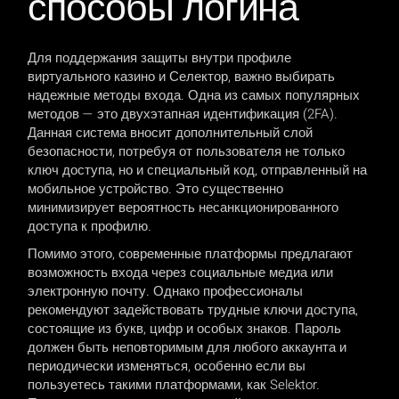
способы логина
Для поддержания защиты внутри профиле
виртуального казино и Селектор, важно выбирать
надежные методы входа. Одна из самых популярных
методов — это двухэтапная идентификация (2FA).
Данная система вносит дополнительный слой
безопасности, потребуя от пользователя не только
ключ доступа, но и специальный код, отправленный на
мобильное устройство. Это существенно
минимизирует вероятность несанкционированного
доступа к профилю.
Помимо этого, современные платформы предлагают
возможность входа через социальные медиа или
электронную почту. Однако профессионалы
рекомендуют задействовать трудные ключи доступа,
состоящие из букв, цифр и особых знаков. Пароль
должен быть неповторимым для любого аккаунта и
периодически изменяться, особенно если вы
пользуетесь такими платформами, как Selektor.