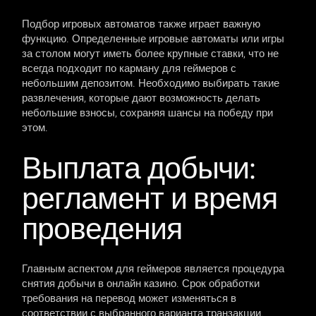
Подбор игровых автоматов также играет важную
функцию. Определенные игровые автоматы или игры
за столом могут иметь более крупные ставки, что не
всегда подходит по карману для геймеров с
небольшим депозитом. Необходимо выбирать такие
развлечения, которые дают возможность делать
небольшие взносы, сохраняя шансы на победу при
этом.
Выплата добычи:
регламент и время
проведения
Главным аспектом для геймеров является процедура
снятия добычи в онлайн казино. Срок обработки
требования на перевод может изменяться в
соответствии с выбранного варианта транзакции.