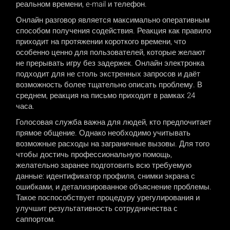
реальном времени, e-mail и телефон.
Онлайн разговор является максимально оперативным
способом получения содействия. Реакция как правило
приходит на протяжении короткого времени, что
особенно ценно для пользователей, которые желают
не прерывать игру без задержек. Онлайн электронка
подходит для не столь экстренных запросов и даёт
возможность более тщательно описать проблему. В
среднем, реакция на письмо приходит в рамках 24
часа.
Голосовая служба важна для людей, кто предпочитает
прямое общение. Однако необходимо учитывать
возможные расходы на заграничные вызовы. Для того
чтобы достичь профессиональную помощь,
желательно заранее подготовить всю требуемую
данные: идентификатор профиля, снимки экрана с
ошибками, и детализированное объяснение проблемы.
Такое поспособствует процедуру урегулирования и
улучшит результативность сотрудничества с
саппортом.