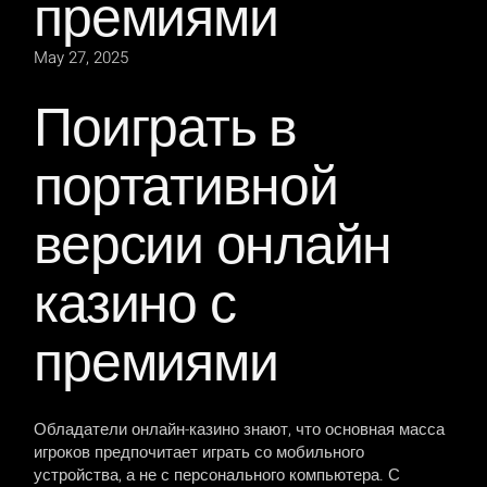
премиями
May 27, 2025
Поиграть в
портативной
версии онлайн
казино с
премиями
Обладатели онлайн-казино знают, что основная масса
игроков предпочитает играть со мобильного
устройства, а не с персонального компьютера. С