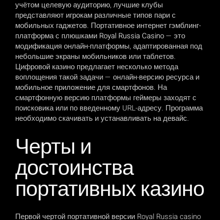
учётом целевую аудиторию, лучшие клубы
представляют игрокам различные типов пари с
мобильных гаджетов. Портативное интернет гэмблинг-
платформа с плюшками
Royal Russia Casino
— это
модификация онлайн-платформы, адаптированная под
небольшие экраны мобильников или таблетов.
Цифровой казино предлагает несколько метода
воплощения такой задачи — онлайн-версию ресурса и
мобильное приложение для смартфонов. На
смартфонную версию платформы геймеры заходят с
поисковика или по введенному URL-адресу. Программа
необходимо скачивать и устанавливать на девайс.
Черты и
достоинства
портативных казино
Первой чертой портативной версии Royal Russia casino