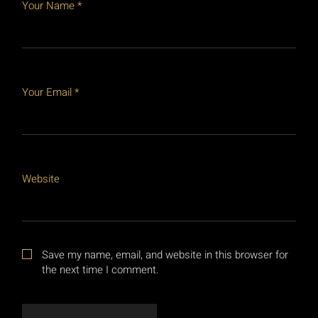
Your Name *
Your Email *
Website
Save my name, email, and website in this browser for
the next time I comment.