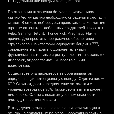
недельный или каждый месяц кэшбэк.
По окончании включения бонусов в виртуальном
казино Анлим казино необходимо определить слот для
ставок. В списке веб-ресурса представлена коллекция
игровых автоматов глобальных создателей, таких как:
Relax Gaming, NetEnt, Thunderkick, Pragmatic Play и
прочие. Для простоты программное обеспечение
сгруппирован на категории: однорукие бандиты 777,
современные аппараты с дополнительными
функциями, настольные игры, турниры, игры с живыми
дилерами, видеоавтоматы и нарастающими
джекпотами.
Существует ряд параметров выбора аппаратов,
определяющих потенциальную выгоду. Один из них —
RTP. Стоит отдавать предпочтение автоматам с
уровнем возврата от 96%. Также стоит взять в расчет
дисперсию. Слоты с высоким уровнем опасности
подойдут высоким ставкам.
Вывод денег возможен по окончании верификации и
отыгрыша полученных бонусов. Необходимо зайти в