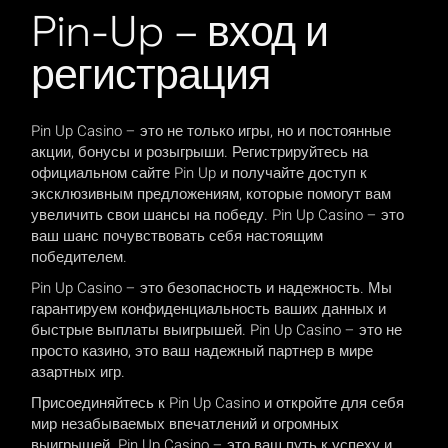
Pin-Up – вход и
регистрация
Pin Up Casino – это не только игры, но и постоянные
акции, бонусы и розыгрыши. Регистрируйтесь на
официальном сайте Pin Up и получайте доступ к
эксклюзивным предложениям, которые помогут вам
увеличить свои шансы на победу. Pin Up Casino – это
ваш шанс почувствовать себя настоящим
победителем.
Pin Up Casino – это безопасность и надежность. Мы
гарантируем конфиденциальность ваших данных и
быстрые выплаты выигрышей. Pin Up Casino – это не
просто казино, это ваш надежный партнер в мире
азартных игр.
Присоединяйтесь к Pin Up Casino и откройте для себя
мир незабываемых впечатлений и огромных
выигрышей. Pin Up Casino – это ваш путь к успеху и