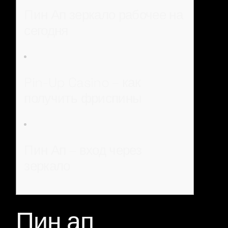
Пин Ап зеркало рабочее на
сегодня
Pin-Up Casino – как
получить фриспины
Пин Ап – вход через
зеркало
Пин ап