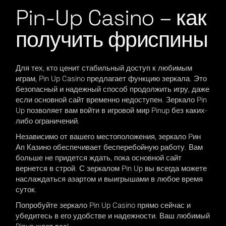
Pin-Up Casino – как
получить фриспины
Для тех, кто ценит стабильный доступ к любимым
играм, Pin Up Casino предлагает функцию зеркала. Это
безопасный и надежный способ продолжить игру, даже
если основной сайт временно недоступен. Зеркало Pin
Up позволяет вам войти в игровой мир Pinup без каких-
либо ограничений.
Независимо от вашего местоположения, зеркало Pин
Ап Казино обеспечивает бесперебойную работу. Вам
больше не придется ждать, пока основной сайт
вернется в строй. С зеркалом Pin Up вы всегда можете
наслаждаться азартом и выигрышами в любое время
суток.
Попробуйте зеркало Pin Up Casino прямо сейчас и
убедитесь в его удобстве и надежности. Ваш любимый