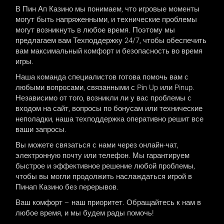
В Пин Ап Казино мы понимаем, что игровые моменты
могут быть напряженными, и технические проблемы
могут возникнуть в любое время. Поэтому мы
предлагаем вам Техподдержку 24/7, чтобы обеспечить
вам максимальный комфорт и безопасность во время
игры.
Наша команда специалистов готова помочь вам с
любыми вопросами, связанными с Pin Up или Pinup.
Независимо от того, возникли ли у вас проблемы с
входом на сайт, вопросы по бонусам или технические
неполадки, наша техподдержка оперативно решит все
ваши запросы.
Вы можете связаться с нами через онлайн-чат,
электронную почту или телефон. Мы гарантируем
быстрое и эффективное решение любой проблемы,
чтобы вы могли продолжить наслаждаться игрой в
Пинап Казино без перерывов.
Ваш комфорт – наш приоритет. Обращайтесь к нам в
любое время, и мы будем рады помочь!