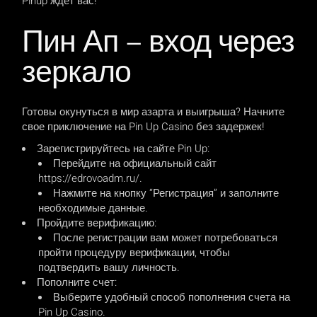
Pinup ждет вас!
Пин Ап – вход через
зеркало
Готовы окунуться в мир азарта и выигрыша? Начните
свое приключение на Pin Up Casino без задержек!
Зарегистрируйтесь на сайте Pin Up:
Перейдите на официальный сайт
https://edrovoadm.ru/.
Нажмите на кнопку “Регистрация” и заполните
необходимые данные.
Пройдите верификацию:
После регистрации вам может потребоваться
пройти процедуру верификации, чтобы
подтвердить вашу личность.
Пополните счет:
Выберите удобный способ пополнения счета на
Pin Up Casino.