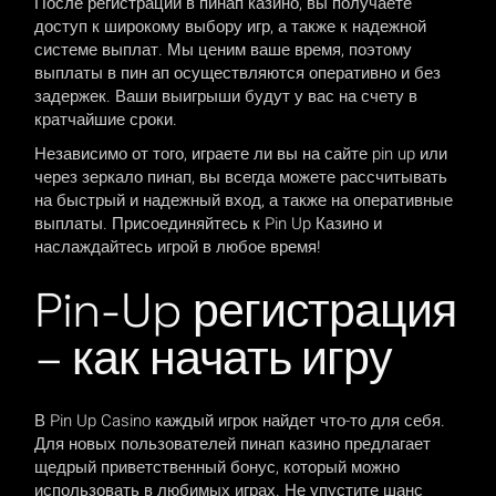
После регистрации в пинап казино, вы получаете
доступ к широкому выбору игр, а также к надежной
системе выплат. Мы ценим ваше время, поэтому
выплаты в пин ап осуществляются оперативно и без
задержек. Ваши выигрыши будут у вас на счету в
кратчайшие сроки.
Независимо от того, играете ли вы на сайте pin up или
через зеркало пинап, вы всегда можете рассчитывать
на быстрый и надежный вход, а также на оперативные
выплаты. Присоединяйтесь к Pin Up Казино и
наслаждайтесь игрой в любое время!
Pin-Up регистрация
– как начать игру
В Pin Up Casino каждый игрок найдет что-то для себя.
Для новых пользователей пинап казино предлагает
щедрый приветственный бонус, который можно
использовать в любимых играх. Не упустите шанс