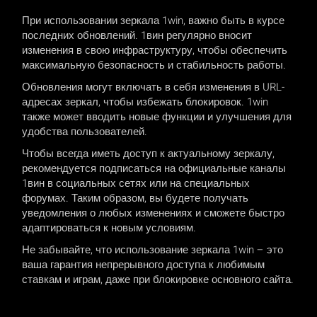
При использовании зеркала 1win, важно быть в курсе
последних обновлений. 1вин регулярно вносит
изменения в свою инфраструктуру, чтобы обеспечить
максимальную безопасность и стабильность работы.
Обновления могут включать в себя изменения в URL-
адресах зеркал, чтобы избежать блокировок. 1win
также может вводить новые функции и улучшения для
удобства пользователей.
Чтобы всегда иметь доступ к актуальному зеркалу,
рекомендуется подписаться на официальные каналы
1вин в социальных сетях или на специальных
форумах. Таким образом, вы будете получать
уведомления о любых изменениях и сможете быстро
адаптироваться к новым условиям.
Не забывайте, что использование зеркала 1win – это
ваша гарантия непрерывного доступа к любимым
ставкам и играм, даже при блокировке основного сайта.