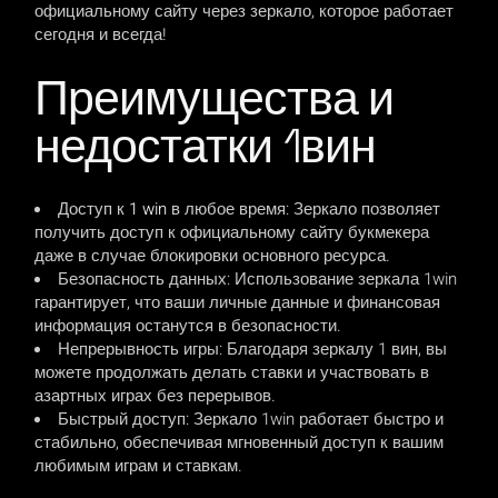
официальному сайту через зеркало, которое работает
сегодня и всегда!
Преимущества и
недостатки 1вин
Доступ к
1 win
в любое время: Зеркало позволяет
получить доступ к официальному сайту букмекера
даже в случае блокировки основного ресурса.
Безопасность данных: Использование зеркала 1win
гарантирует, что ваши личные данные и финансовая
информация останутся в безопасности.
Непрерывность игры: Благодаря зеркалу 1 вин, вы
можете продолжать делать ставки и участвовать в
азартных играх без перерывов.
Быстрый доступ: Зеркало 1win работает быстро и
стабильно, обеспечивая мгновенный доступ к вашим
любимым играм и ставкам.