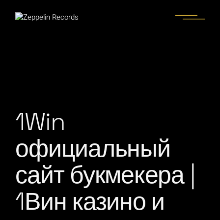
Skip
to
the
content
paribahis
bahsegel
bahsegel
bahsegel
bahsegel resmi adresi
1Win
официальный
сайт букмекера |
1Вин казино и