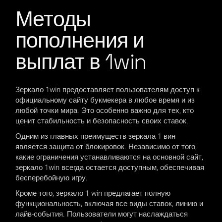
Методы
пополнения и
выплат в 1win
Зеркало 1win предоставляет пользователям доступ к
официальному сайту букмекера в любое время и из
любой точки мира. Это особенно важно для тех, кто
ценит стабильность и безопасность своих ставок.
Одним из главных преимуществ зеркала 1 вин
является защита от блокировок. Независимо от того,
какие ограничения устанавливаются на основной сайт,
зеркало 1win всегда остается доступным, обеспечивая
бесперебойную игру.
Кроме того, зеркало 1 win предлагает полную
функциональность, включая все виды ставок, линию и
лайв-события. Пользователи могут наслаждаться