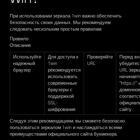
При использовании зеркала 1win важно обеспечить
безопасность своих данных. Мы рекомендуем
следовать нескольким простым правилам:
Правило
Описание
Используйте
Для доступа к
Проверяйте
Перед в
надежный
1win
URL
убедитес
браузер
рекомендуется
URL зерк
использовать
начинает
современные
“https://”
браузеры с
доменное
поддержкой
соответ
SSL-
официал
шифрования.
сайту.
Следуя этим рекомендациям, вы сможете безопасно
пользоваться зеркалом 1win и наслаждаться всеми
преимуществами официального сайта букмекера.