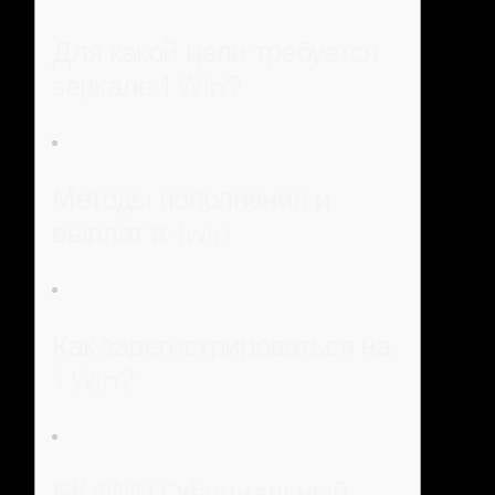
Для какой цели требуется
зеркало 1 Win?
Методы пополнения и
выплат в 1win
Как зарегистрироваться на
1 Win?
БК 1WIN Официальный