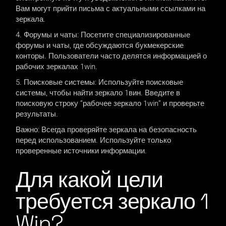
Вам могут прийти письма с актуальными ссылками на
зеркала.
4. Форумы и чаты: Посетите специализированные
форумы и чаты, где обсуждаются букмекерские
конторы. Пользователи часто делятся информацией о
рабочих зеркалах 1win.
5. Поисковые системы: Используйте поисковые
системы, чтобы найти зеркало 1вин. Введите в
поисковую строку “рабочее зеркало 1win” и проверьте
результаты.
Важно: Всегда проверяйте зеркала на безопасность
перед использованием. Используйте только
проверенные источники информации.
Для какой цели
требуется зеркало 1
Win?