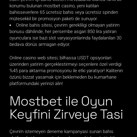
konumu bulunan mostbet casino, yeni katilan
bahisseverlere 65 ücretsiz bahis veya ücretsiz spinden
mütesekkil bir promosyon paketi de sunuyor.
Online bahis sitesi, çevrim gerekliligi olmayan yatirim
bonusu dâhilinde, her persembe asgari 850 lira yatiran
oyunculara ise bazi slot varyasyonlarinda faydalanilan 30
bedava dönüs armagan ediyor.
Online casino web sitesi, bilhassa USDT opsiyonlari
üzerinden yatirim gerçeklestirmeyi seçenlere özel verdigi
%45 para aktarma promosyonu ile etki yaratiyor! Kalitenin
özünü bizzat yasamak için beklemeden bu kumarhane
platformundaki yerinizi alin!
Mostbet ile Oyun
Keyfini Zirveye Tasi
Çevrim istemeyen deneme kampanyasi sunan bahis