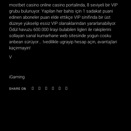
mostbet casino online casino portalinda, 8 seviyeli bir VIP
grubu bulunuyor. Yapilan her bahis için 1 sadakat puani
edinen aboneler puan elde ettikçe VIP sinifinda bir üst
düzeye yükselip essiz VIP olanaklarindan yararlanabiliyor.
Ödül havuzu 600.000 lirayi bulabilen ligleri ile rakiplerini
sollayan sanal kumarhane web sitesinde yogun cosku
anbean sürüyor… Ivedilikle ugrayip hesap açin, avantajlari
kaçirmayin!
V
iGaming
SHARE ON