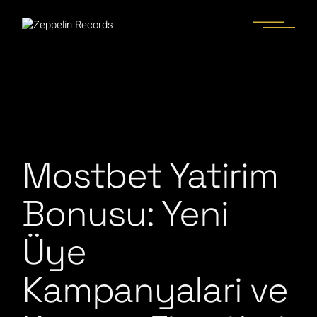
Skip
to
the
content
paribahis
bahsegel
bahsegel
bahsegel
bahsegel resmi adr
Mostbet Yatirim
Bonusu: Yeni
Üye
Kampanyalari ve