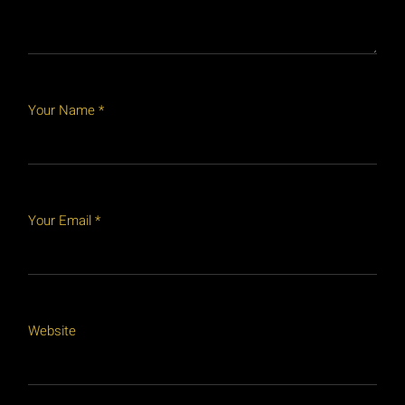
Your Name *
Your Email *
Website