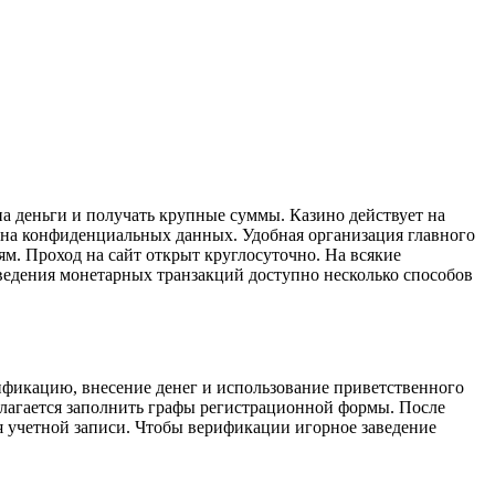
 на деньги и получать крупные суммы. Казино действует на
рана конфиденциальных данных. Удобная организация главного
м. Проход на сайт открыт круглосуточно. На всякие
ведения монетарных транзакций доступно несколько способов
ификацию, внесение денег и использование приветственного
длагается заполнить графы регистрационной формы. После
 учетной записи. Чтобы верификации игорное заведение