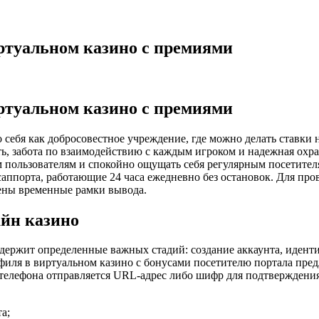
ртуальном казино с премиями
ртуальном казино с премиями
о себя как добросовестное учреждение, где можно делать ставки
сть, забота по взаимодействию с каждым игроком и надежная ох
пользователям и спокойно ощущать себя регулярным посетителя
ппорта, работающие 24 часа ежедневно без остановок. Для про
лены временные рамки вывода.
айн казино
одержит определенные важных стадий: создание аккаунта, идент
офиля в виртуальном казино с бонусами посетителю портала пре
телефона отправляется URL-адрес либо шифр для подтверждения
а;