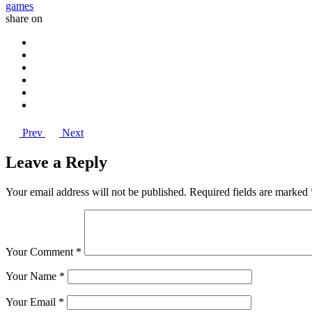
games
share on
Prev
Next
Leave a Reply
Your email address will not be published.
Required fields are marked
Your Comment *
Your Name *
Your Email *