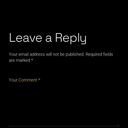
Leave a Reply
Your email address will not be published.
Required fields
are marked
*
Your Comment *