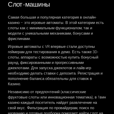
Слот-машины
Самая большая и популярная категория в онлайн-
казино – это игровые автоматы. В этой категории есть
слоты как с минимальным функционалом, так и
модели с уникальными механиками, бонусами и
фриспинами.
Игровые автоматы с VR впервые стали доступны
геймерам для тестирования в демо. Есть также 3D-
слоты, аппараты с возможностью купить бонусный
раунд, фиксированными и прогрессивными
джекпотами. Для запуска джекпотов и лайв-игр
необходимо делать ставки с депозита. Регистрация и
пополнение баланса обязательны для ставок в
Казино.
Независимо от предпочтений (классические
фруктовые слоты или инновационная тематика), в 1вин
казино каждый посетитель найдет развлечение на
свой вкус. Фильтрация по провайдерам, поиск по
названию и готовые подборки помогают найти слот на