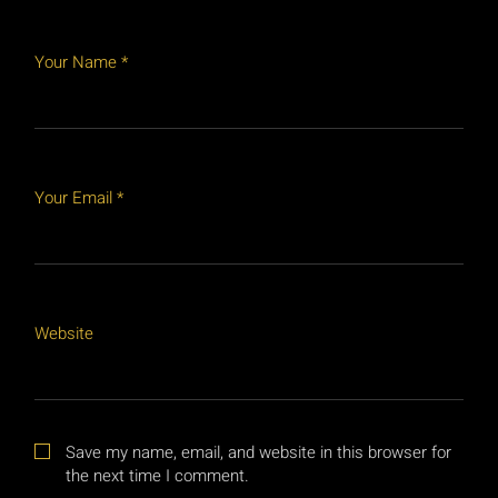
Your Name *
Your Email *
Website
Save my name, email, and website in this browser for
the next time I comment.