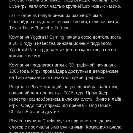
Evolution Gaming занимает лидирующие позиции. Его
Live-игры являются частью крупнейших живых казино.
IGT – один из популярнейших разработчиков.
Провайдер предлагает множество игр, включая хиты
Texas Tea и Pharaoh’s Fortune.
Компания Yggdrasil Gaming начала свою деятельность
в 2013 году и известна инновационным подходом.
Yggdrasil Gaming делает акцент на качестве, а не на
количестве игр.
Компания предлагает игры с 3D-графикой, начиная с
2006 года. Игры провайдера доступны в деморежиме
на 1win зеркало и отличаются яркой графикой.
Pragmatic Play – молодой, но успешный разработчик,
начавший деятельность в 2015 году. Провайдер
известен разнообразием, включая слоты, бинго и лайв-
игры. Среди популярных игр бренда – Dog House,
Chicken Escape и другие.
Playtech купила Quickspin, что привело к созданию
слотов с премиальными функциями. Компания начала