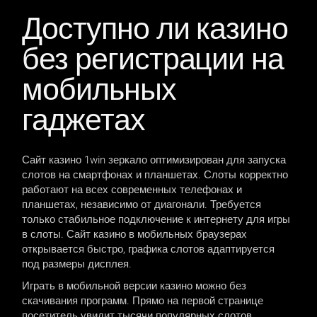
Доступно ли казино
без регистрации на
мобильных
гаджетах
Сайт казино 1win зеркало оптимизирован для запуска
слотов на смартфонах и планшетах. Слоты корректно
работают на всех современных телефонах и
планшетах, независимо от диагонали. Требуется
только стабильное подключение к интернету для игры
в слоты. Сайт казино в мобильных браузерах
открывается быстро, графика слотов адаптируется
под размеры дисплея.
Играть в мобильной версии казино можно без
скачивания программ. Прямо на первой странице
посетитель увидит тысячи популярных слотов,