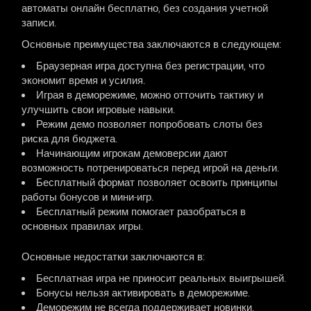
автоматы онлайн бесплатно, без создания учетной
записи.
Основные преимущества заключаются в следующем:
Браузерная игра доступна без регистрации, что
экономит время и усилия.
Играя в деморежиме, можно отточить тактику и
улучшить свои игровые навыки.
Режим демо позволяет попробовать слоты без
риска для бюджета.
Начинающим игрокам демоверсии дают
возможность потренироваться перед игрой на деньги.
Бесплатный формат позволяет освоить принципы
работы бонусов и мини-игр.
Бесплатный режим помогает разобраться в
основных правилах игры.
Основные недостатки заключаются в:
Бесплатная игра не приносит реальных выигрышей.
Бонусы нельзя активировать в деморежиме.
Деморежим не всегда поддерживает новинки.