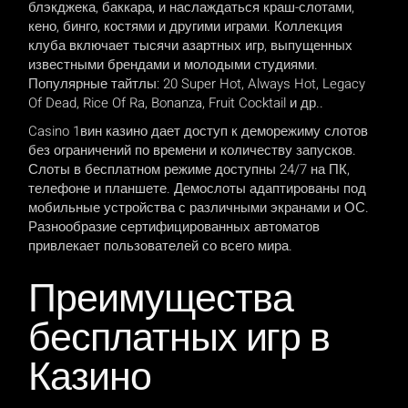
блэкджека, баккара, и наслаждаться краш-слотами,
кено, бинго, костями и другими играми. Коллекция
клуба включает тысячи азартных игр, выпущенных
известными брендами и молодыми студиями.
Популярные тайтлы: 20 Super Hot, Always Hot, Legacy
Of Dead, Rice Of Ra, Bonanza, Fruit Cocktail и др..
Casino 1вин казино дает доступ к деморежиму слотов
без ограничений по времени и количеству запусков.
Слоты в бесплатном режиме доступны 24/7 на ПК,
телефоне и планшете. Демослоты адаптированы под
мобильные устройства с различными экранами и ОС.
Разнообразие сертифицированных автоматов
привлекает пользователей со всего мира.
Преимущества
бесплатных игр в
Казино