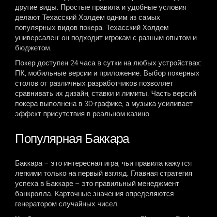
другие виды. Простые правила и удобные условия
делают Техасский Холдем одним из самых
популярных видов покера. Техасский Холдем
универсален: он подходит игрокам с разным опытом и
бюджетом.
Покер доступен 24 часа в сутки на любых устройствах:
ПК, мобильные версии и приложение. Выбор покерных
столов от различных разработчиков позволяет
сравнивать их дизайн, ставки и лимиты. Часть версий
покера выполнена в 3D-графике, а музыка усиливает
эффект присутствия в реальном казино.
Популярная Баккара
Баккара – это интересная игра, чьи правила кажутся
легкими только на первый взгляд. Главная стратегия
успеха в Баккаре – это правильный менеджмент
банкролла. Карточные значения определяются
генератором случайных чисел.