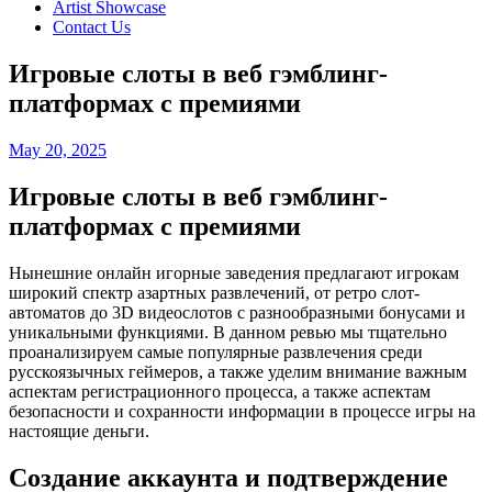
Artist Showcase
Contact Us
Игровые слоты в веб гэмблинг-
платформах с премиями
May 20, 2025
Игровые слоты в веб гэмблинг-
платформах с премиями
Нынешние онлайн игорные заведения предлагают игрокам
широкий спектр азартных развлечений, от ретро слот-
автоматов до 3D видеослотов с разнообразными бонусами и
уникальными функциями. В данном ревью мы тщательно
проанализируем самые популярные развлечения среди
русскоязычных геймеров, а также уделим внимание важным
аспектам регистрационного процесса, а также аспектам
безопасности и сохранности информации в процессе игры на
настоящие деньги.
Создание аккаунта и подтверждение