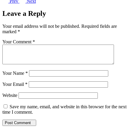
Prev
Next
Leave a Reply
Your email address will not be published.
Required fields are
marked
*
Your Comment *
Your Name *
Your Email *
Website
Save my name, email, and website in this browser for the next
time I comment.
Post Comment
ahsegel
bahsegel
bahsegel
bahsegel resmi adresi