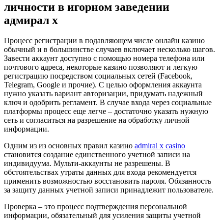
личности в игорном заведении
адмирал х
Процесс регистрации в подавляющем числе онлайн казино
обычный и в большинстве случаев включает несколько шагов.
Завести аккаунт доступно с помощью номера телефона или
почтового адреса, некоторые казино позволяют и легкую
регистрацию посредством социальных сетей (Facebook,
Telegram, Google и прочие). С целью оформления аккаунта
нужно указать вариант авторизации, придумать надежный
ключ и одобрить регламент. В случае входа через социальные
платформы процесс еще легче – достаточно указать нужную
сеть и согласиться на разрешение на обработку личной
информации.
Одним из из основных правил казино
admiral x casino
становится создание единственного учетной записи на
индивидуума. Мульти-аккаунты не разрешены. В
обстоятельствах утраты данных для входа рекомендуется
применить возможностью восстановить пароля. Обязанность
за защиту данных учетной записи принадлежит пользователе.
Проверка – это процесс подтверждения персональной
информации, обязательный для усиления защиты учетной