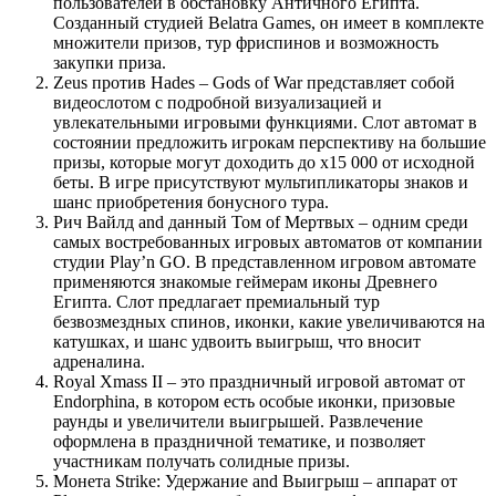
пользователей в обстановку Античного Египта.
Созданный студией Belatra Games, он имеет в комплекте
множители призов, тур фриспинов и возможность
закупки приза.
Zeus против Hades – Gods of War представляет собой
видеослотом с подробной визуализацией и
увлекательными игровыми функциями. Слот автомат в
состоянии предложить игрокам перспективу на большие
призы, которые могут доходить до х15 000 от исходной
беты. В игре присутствуют мультипликаторы знаков и
шанс приобретения бонусного тура.
Рич Вайлд and данный Том of Мертвых – одним среди
самых востребованных игровых автоматов от компании
студии Play’n GO. В представленном игровом автомате
применяются знакомые геймерам иконы Древнего
Египта. Слот предлагает премиальный тур
безвозмездных спинов, иконки, какие увеличиваются на
катушках, и шанс удвоить выигрыш, что вносит
адреналина.
Royal Xmass II – это праздничный игровой автомат от
Endorphina, в котором есть особые иконки, призовые
раунды и увеличители выигрышей. Развлечение
оформлена в праздничной тематике, и позволяет
участникам получать солидные призы.
Монета Strike: Удержание and Выигрыш – аппарат от