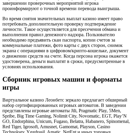
завершении проверочных мероприятий игрока
проинформируют о точной времени перевода выигрыша.
Во время снятия значительных выплат казино имеет право
потребовать дополнительную проверку подтверждение
личности. Такое осуществляется для пресечения обмана и
выполнения правил денежного надзора. Пользователю
необходимо предъявить скан паспорта, копии счетов за
коммунальные платежи, фото карты с двух сторон, снимок
экрана с операциями в цифровом/крипто-кошельке, документ
о движении средств на счете. Когда персона игрока окажется
удостоверена, деньги выплатят в сроки, предусмотренные в
условиях использования.
Сборник игровых машин и форматы
игры
Виртуальное казино Леонбетс зеркало предлагает обширный
набор сертифицированных игровых автоматов. В заведении
представлены игровые автоматы Jili, Pragmatic Play, 5Men,
Spribe, Big Time Gaming, Nolimit City, Novomatic, EGT, Play’N
GO, Endorphina, Unicum, Fugaso, Belatra, Habanero, Spinomenal,
Red Tiger, Igrosoft, Amusnet, Gamomat, Playson, Casino
Technology, Yggdrasil, Amatic, NetEnt и иных топовых