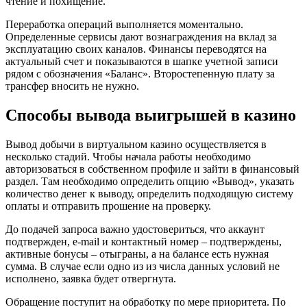
чтение и похищение.
Переработка операций выполняется моментально.
Определенные сервисы дают вознаграждения на вклад за
эксплуатацию своих каналов. Финансы переводятся на
актуальный счет и показываются в шапке учетной записи
рядом с обозначения «Баланс». Второстепенную плату за
трансфер вносить не нужно.
Способы вывода выигрышей в казино
Вывод добычи в виртуальном казино осуществляется в
несколько стадий. Чтобы начала работы необходимо
авторизоваться в собственном профиле и зайти в финансовый
раздел. Там необходимо определить опцию «Вывод», указать
количество денег к выводу, определить подходящую систему
оплаты и отправить прошение на проверку.
До подачей запроса важно удостовериться, что аккаунт
подтвержден, e-mail и контактный номер – подтверждены,
активные бонусы – отыграны, а на балансе есть нужная
сумма. В случае если одно из из числа данных условий не
исполнено, заявка будет отвергнута.
Обращение поступит на обработку по мере приоритета. По