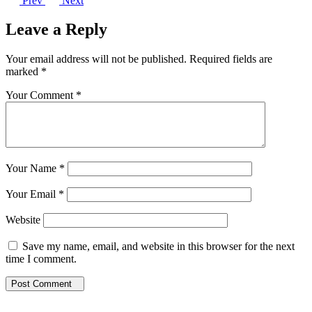
Prev
Next
Leave a Reply
Your email address will not be published.
Required fields are
marked
*
Your Comment *
Your Name *
Your Email *
Website
Save my name, email, and website in this browser for the next
time I comment.
Post Comment
segel
bahsegel
bahsegel
bahsegel resmi adresi