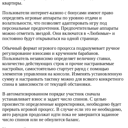
квартиры.
Пользователи интернет-казино с бонусами имеют право
определять игровые аппараты по уровню отдачи и
волатильности, что позволяет адаптировать игру под
персональные предпочтения. Предпочтительные аппараты
можно отметить звездой. Они включатся в «Любимые» и
постоянно будут открываться на одной странице.
Обычный формат игрового процесса подразумевает ручное
регулирование взносами и кручением барабанов.
Пользователь независимо определяет величину ставки,
количество действующих строк и прочие настраиваемые
настройки, самостоятельно стартует раунд с помощью
элементов управления на консоли. Изменять установленную
сумму и настраивать тактику можно для всякого конкретного
спина в зависимости от текущей обстановки.
В автоматизированном порядке участник сначала
устанавливает взнос и задает число спинов. С целью
произвести определенные корректировки, необходимо будет
прервать игровой процесс. В случае если это не необходимо,
авто раундов продолжат идти пока не завершится заданное
число спинов или не обнулится баланс.