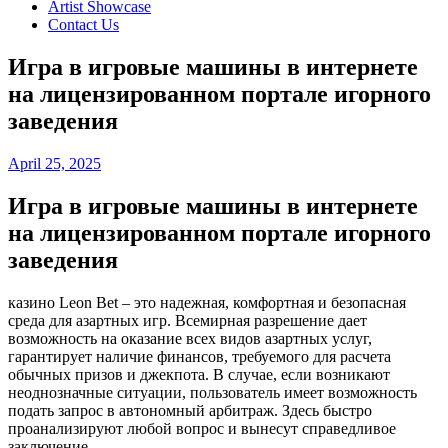
Artist Showcase
Contact Us
Игра в игровые машины в интернете
на лицензированном портале игорного
заведения
April 25, 2025
Игра в игровые машины в интернете
на лицензированном портале игорного
заведения
казино Leon Bet – это надежная, комфортная и безопасная
среда для азартных игр. Всемирная разрешение дает
возможность на оказание всех видов азартных услуг,
гарантирует наличие финансов, требуемого для расчета
обычных призов и джекпота. В случае, если возникают
неоднозначные ситуации, пользователь имеет возможность
подать запрос в автономный арбитраж. Здесь быстро
проанализируют любой вопрос и вынесут справедливое
заключение.