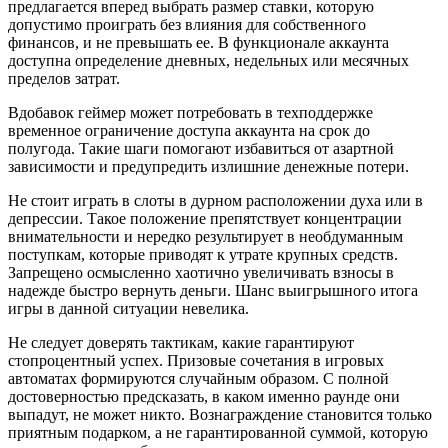
предлагается вперед выбрать размер ставки, которую
допустимо проиграть без влияния для собственного
финансов, и не превышать ее. В функционале аккаунта
доступна определение дневных, недельных или месячных
пределов затрат.
Вдобавок геймер может потребовать в техподдержке
временное ограничение доступа аккаунта на срок до
полугода. Такие шаги помогают избавиться от азартной
зависимости и предупредить излишние денежные потери.
Не стоит играть в слоты в дурном расположении духа или в
депрессии. Такое положение препятствует концентрации
внимательности и нередко результирует в необдуманным
поступкам, которые приводят к утрате крупных средств.
Запрещено осмысленно хаотично увеличивать взносы в
надежде быстро вернуть деньги. Шанс выигрышного итога
игры в данной ситуации невелика.
Не следует доверять тактикам, какие гарантируют
стопроцентный успех. Призовые сочетания в игровых
автоматах формируются случайным образом. С полной
достоверностью предсказать, в каком именно раунде они
выпадут, не может никто. Вознаграждение становится только
приятным подарком, а не гарантированной суммой, которую