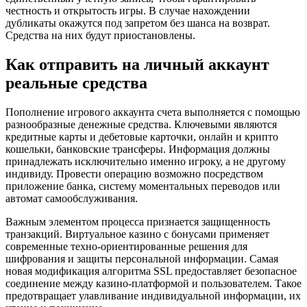
честность и открытость игры. В случае нахождении
дубликаты окажутся под запретом без шанса на возврат.
Средства на них будут приостановлены.
Как отправить на личный аккаунт
реальные средства
Пополнение игрового аккаунта счета выполняется с помощью
разнообразные денежные средства. Ключевыми являются
кредитные карты и дебетовые карточки, онлайн и крипто
кошельки, банковские трансферы. Информация должны
принадлежать исключительно именно игроку, а не другому
индивиду. Провести операцию возможно посредством
приложение банка, систему моментальных переводов или
автомат самообслуживания.
Важным элементом процесса признается защищенность
транзакций. Виртуальное казино с бонусами применяет
современные техно-ориентированные решения для
шифрования и защиты персональной информации. Самая
новая модификация алгоритма SSL предоставляет безопасное
соединение между казино-платформой и пользователем. Такое
предотвращает улавливание индивидуальной информации, их