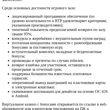
Среди основных достоинств игрового зала:
лицензированный программное обеспечение (по
уровню волатильности и RTP удовлетворяет критериям,
указанным производителями);
типичный показатель предполагаемой возврата по залу
свыше 95%;
конкурсы и жеребьёвки с внушительным пулом наград;
поэтапная инициатива лояльности с разнообразными
бонусами за постоянную игру.
вступительный комплект, вкладные и бездепозитные
бонусы;
промокоды и презенты по случаю юбилея;
возврат кэшбэка для участников, оставшихся в
проигрыше за отчетный срок;
поддержка большинства известных платежных
сервисов;
оперативный вывод выигрышей на пластиковые карты
и электронные кошельки;
скачиваемое аппликация для девайсов на основе ОС iOS
и Android.
Виртуальное казино с бонусами открывается по ссылке в веб-
обозревателе или клиентском приложении на ПК и