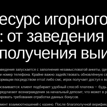
есурс игорног
: от заведения
 получения вы
аведения запускается с заполнения незамысловатой анкеты, гд
 и номер телефона. Крайне важно задействовать обновлённую св
рмации посредством email либо смс, игрок получает доступ к 
осваивается: клиент подбирает удобный способ платежа — будь
едлагают вознаграждения за начальный депозит, что может в р
ировать требования отработки данных бонусов.
момент взаимоотношений с казино. После благополучной верифи