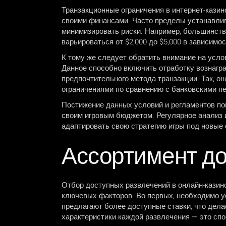
Транзакционные ограничения в интернет-кази
своими финансами. Часто пределы устанавлива
минимизировать риски. Например, большинств
варьироваться от $2,000 до $5,000 в зависимо
К тому же следует обратить внимание на усл
Данное способно включить отработку вознагр
предпочтительного метода транзакции. Так, 
ограничениями по сравнению с банковскими п
Постижение данных условий и регламентов п
своим игровым бюджетом. Регулярное анализ 
адаптировать свою стратегию игры под новые 
Ассортимент до
Отбор доступных развлечений в онлайн-казино
ключевых факторов. Во-первых, необходимо у
предлагают более доступные ставки, что дела
характеристики каждой развлечения — это сп