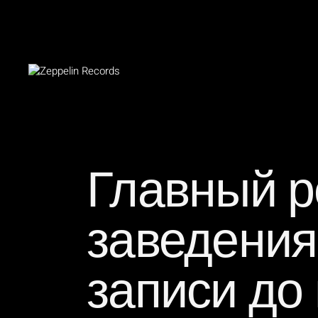
Skip
to
the
content
Главный р
заведения
записи до