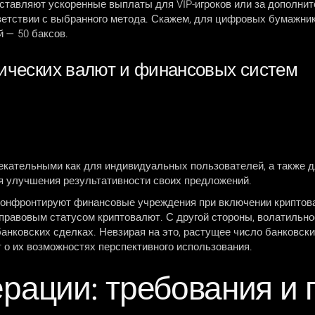
ставляют ускоренные выплаты для VIP-игроков или за дополнит
ветствии с выбранного метода. Скажем, для цифровых бумажни
й — 50 баксов.
ических валют и финансовых систем
ательными как для индивидуальных пользователей, а также дл
ля улучшения результативности своих предложений.
конфронтируют финансовые учреждения при включении криптова
 правовым статусом криптовалют. С другой стороны, волатильно
банковских сделках. Невзирая на это, растущее число банковск
 о их возможностях перспективного использования.
рации: требования и