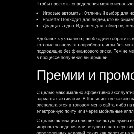
Чтобы простоты определения можно использо
Игровые автоматы: Отличный выбор для но
Roulette: Подходит для людей, кто выбирае
Двадцать одно: Идеален для геймеров, жел
Вдобавок к указанного, необходимо обратить 
которые позволяют попробовать игры без мат
подходящие без финансового риска. Тем не м
в процессе получения выигрышей.
Премии и промо
С целью максимально эффективно эксплуатиров
вариантах активации. В большинстве казино 
располагаются в топовом меню сайта либо на
электронную почту или через мобильные аппл
С целью активации плюшек зачастую нужно вв
игорного заведения или вступив в партнерски
определенных условий, таких как депозит на 