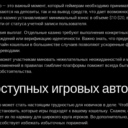
но — это важный момент, который геймерам необходимо принима
ются на депозиты, так и на вывод средств, что дает возможно
о казино устанавливают минимальный взнос в объеме $10-$20, 
сти от статуса учетной записи пользователя.
овия выплат. Отдельные казино требуют выполнения конкретных
аждений или верификацию идентичности. Важно знать, что преде
онлайн кошельки в большинстве случаев позволяют ускоренные
ереводами.
оможет участникам миновать нежелательных неожиданностей и
изменений в правилах гэмблинг-платформы поможет всегда быть
обстоятельства.
ступных игровых авт
 может стать настоящим трудностью для новичков в деле. Чтоб
становить, которые игры подходят к вашему кошельку. Скажем,
ет их по карману для широкого круга игроков. Во-дополнительно
особствует избежать избыточных поражений.