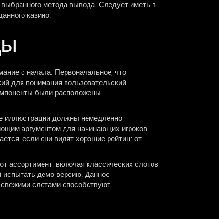
т выбранного метода вывода. Следует иметь в
данного казино.
цы
мание с начала. Первоначальное, что
кий для понимания пользовательский
компоненты были расположены
ые иллюстрации должны немедленно
ющим аргументом для начинающих игроков.
ется, если они видят хорошие рейтинг от
ают ассортимент: включая классических слотов
й испытать демо-версию. Данное
и свежими слотами способствуют