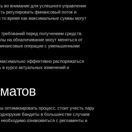
ть во внимание для успешного управления
сть регулировать финансовый поток и
в то время как максимальные суммы могут
 требований перед получением средств.
лы на обналичивание могут меняться от
 финансовые операции с уменьшенными
 максимально эффективно распоряжаться
 в курсе актуальных изменений и
оматов
ы оптимизировать процесс, стоит учесть пару
 однорукие бандиты в большинстве случаев
, необходимо ознакомиться с регламенты и