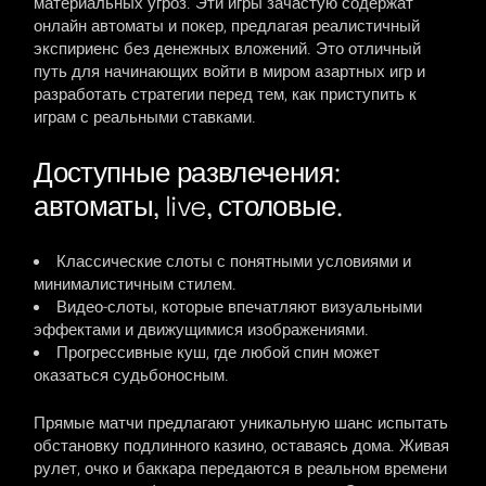
материальных угроз. Эти игры зачастую содержат
онлайн автоматы и покер, предлагая реалистичный
экспириенс без денежных вложений. Это отличный
путь для начинающих войти в миром азартных игр и
разработать стратегии перед тем, как приступить к
играм с реальными ставками.
Доступные развлечения:
автоматы, live, столовые.
Классические слоты с понятными условиями и
минималистичным стилем.
Видео-слоты, которые впечатляют визуальными
эффектами и движущимися изображениями.
Прогрессивные куш, где любой спин может
оказаться судьбоносным.
Прямые матчи предлагают уникальную шанс испытать
обстановку подлинного казино, оставаясь дома. Живая
рулет, очко и баккара передаются в реальном времени