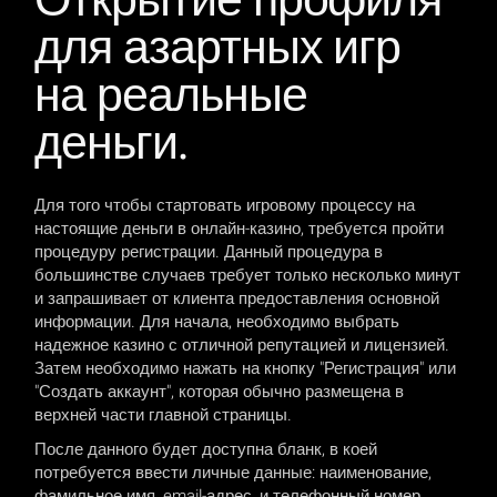
для азартных игр
на реальные
деньги.
Для того чтобы стартовать игровому процессу на
настоящие деньги в онлайн-казино, требуется пройти
процедуру регистрации. Данный процедура в
большинстве случаев требует только несколько минут
и запрашивает от клиента предоставления основной
информации. Для начала, необходимо выбрать
надежное казино с отличной репутацией и лицензией.
Затем необходимо нажать на кнопку "Регистрация" или
"Создать аккаунт", которая обычно размещена в
верхней части главной страницы.
После данного будет доступна бланк, в коей
потребуется ввести личные данные: наименование,
фамильное имя, email-адрес, и телефонный номер.