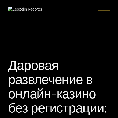
Skip
to
the
content
paribahis
bahsegel
ba
Даровая
развлечение в
онлайн-казино
без регистрации: