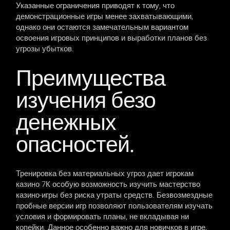
Указанные ограничения приводят к тому, что
демонстрационные игры менее захватывающими,
однако они остаются замечательным вариантом
освоения игровых принципов и выработки планов без
угрозы убытков.
Преимущества
изучения безо
денежных
опасностей.
Тренировка без материальных угроз дает игрокам
казино 7К особую возможность изучить мастерство
казино-игры без риска утраты средств. Безвозмездные
пробные версии игр позволяют пользователям изучать
условия и формировать планы, не вкладывая ни
копейки. Данное особенно важно для новичков в игре,