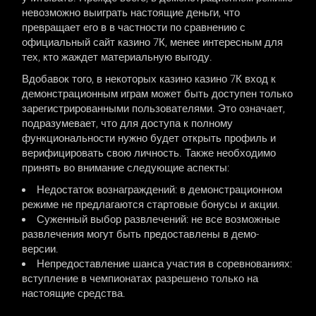
невозможно выиграть настоящие деньги, что
превращает его в в частности по сравнению с
официальный сайт казино 7К, менее интересным для
тех, кто жаждет материальную выгоду.
Вдобавок того, в некоторых казино казино 7К вход к
демонстрационным играм может быть доступен только
зарегистрированными пользователями. Это означает,
подразумевает, что для доступа к полному
функциональности нужно будет открыть профиль и
верифицировать свою личность. Также необходимо
принять во внимание следующие аспекты:
Недостаток вознаграждений: в демонстрационном
режиме не предлагаются стартовые бонусы и акции.
Суженный выбор развлечений: не все возможные
развлечения могут быть предоставлены в демо-
версии.
Непредоставление шанса участия в соревнованиях:
вступление в чемпионатах разрешено только на
настоящие средства.