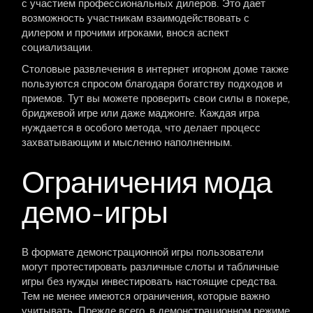
с участием профессиональных дилеров. Это дает
возможность участникам взаимодействовать с
дилером и прочими игроками, внося аспект
социализации.
Столовые развлечения в интернет игорном доме также
пользуются спросом благодаря богатству подходов и
приемов. Тут вы можете проверить свои силы в покере,
бриджевой игре или даже маджонге. Каждая игра
нуждается в особого метода, что делает процесс
захватывающим и мысленно наполненным.
Ограничения мода
демо-игры
В формате демонстрационной игры пользователи
могут протестировать различные слоты и табличные
игры без нужды инвестировать настоящие средства.
Тем не менее имеются ограничения, которые важно
учитывать. Прежде всего, в демонстрационном режиме