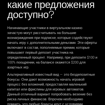
какие предложения
доступно?
Начинающие участники в виртуальном казино
зачастую могут рассчитывать на большие
вознаграждения при подписке, которые содействуют
начать игру с дополнительными деньгами. Эти оферты
включают в состав, пополняемые премии, которые
повышают первый депозит участника на
определенный процент. Например, при депозите $100 и
100% поощрении, на балансе окажется $200 для
азартных игр.
Альтернативный известный вид — это бездепозитные
бонусы. Они дают возможность начать игровой
процесс без вложений, предоставляя маленький
капитал или фриспины для игровых автоматов.
Данный отличный вариант попробовать везение без
риска личных финансов. Впрочем необходимо
помнить, что любые бонусы идут с условиями