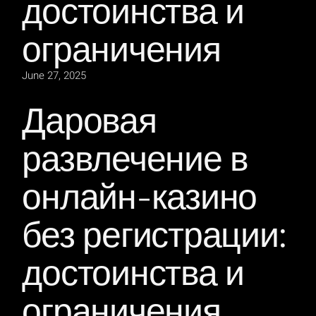
достоинства и
ограничения
June 27, 2025
Даровая
развлечение в
онлайн-казино
без регистрации:
достоинства и
ограничения