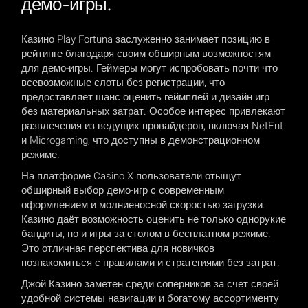
демо-игры.
Казино Play Fortuna заслуженно занимает позицию в
рейтинге благодаря своим обширным возможностям
для демо-игры. Геймеры могут испробовать почти что
всевозможные слоты без регистрации, что
предоставляет шанс оценить геймплей и дизайн игр
без материальных затрат. Особое интерес привлекают
развлечения из ведущих провайдеров, включая NetEnt
и Microgaming, что доступны в демонстрационном
режиме.
На платформе Casino X пользователи отыщут
обширный выбор демо-игр с современным
оформлением и молниеносной скоростью загрузки.
Казино даёт возможность оценить не только однорукие
бандиты, но и игры за столом в бесплатном режиме.
Это отличная перспектива для новичков
познакомиться с правилами и стратегиями без затрат.
Джой Казино заметен среди соперников за счет своей
удобной системы навигации и богатому ассортименту