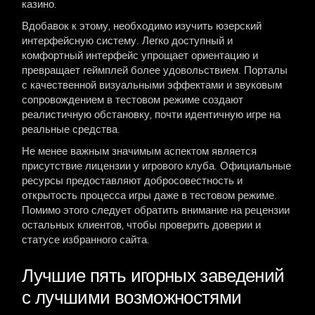
казино.
Вдобавок к этому, необходимо изучить юзерский
интерфейсную систему. Легко доступный и
комфортный интерфейс упрощает ориентацию и
превращает геймплей более удовольствием. Порталы
с качественной визуальными эффектами и звуковым
сопровождением в тестовом режиме создают
реалистичную обстановку, почти идентичную игре на
реальные средства.
Не менее важным значимым аспектом является
присутствие лицензии у игрового клуба. Официальные
ресурсы предоставляют добросовестность и
открытость процесса игры даже в тестовом режиме.
Помимо этого следует обратить внимание на рецензии
остальных клиентов, чтобы проверить доверии и
статусе избранного сайта.
Лучшие пять игорных заведений
с лучшими возможностями