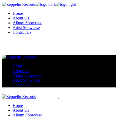
Skip
to
Home
the
About Us
content
Album Showcase
Artist Showcase
Contact Us
Home
About Us
Album Showcase
Artist Showcase
Contact Us
Home
About Us
Album Showcase