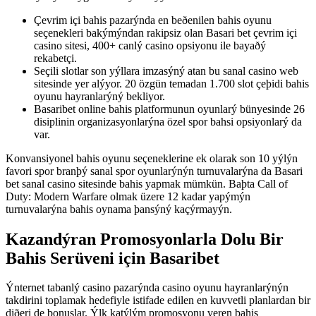
Çevrim içi bahis pazarýnda en beðenilen bahis oyunu
seçenekleri bakýmýndan rakipsiz olan Basari bet çevrim içi
casino sitesi, 400+ canlý casino opsiyonu ile bayaðý
rekabetçi.
Seçili slotlar son yýllara imzasýný atan bu sanal casino web
sitesinde yer alýyor. 20 özgün temadan 1.700 slot çeþidi bahis
oyunu hayranlarýný bekliyor.
Basaribet online bahis platformunun oyunlarý bünyesinde 26
disiplinin organizasyonlarýna özel spor bahsi opsiyonlarý da
var.
Konvansiyonel bahis oyunu seçeneklerine ek olarak son 10 yýlýn
favori spor branþý sanal spor oyunlarýnýn turnuvalarýna da Basari
bet sanal casino sitesinde bahis yapmak mümkün. Baþta Call of
Duty: Modern Warfare olmak üzere 12 kadar yapýmýn
turnuvalarýna bahis oynama þansýný kaçýrmayýn.
Kazandýran Promosyonlarla Dolu Bir
Bahis Serüveni için Basaribet
Ýnternet tabanlý casino pazarýnda casino oyunu hayranlarýnýn
takdirini toplamak hedefiyle istifade edilen en kuvvetli planlardan bir
diðeri de bonuslar. Ýlk katýlým promosyonu veren bahis