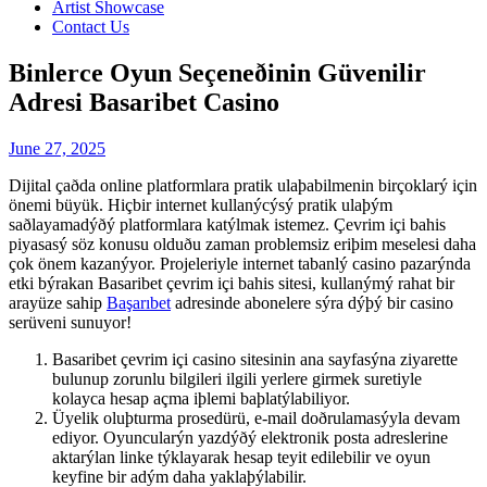
Artist Showcase
Contact Us
Binlerce Oyun Seçeneðinin Güvenilir
Adresi Basaribet Casino
June 27, 2025
Dijital çaðda online platformlara pratik ulaþabilmenin birçoklarý için
önemi büyük. Hiçbir internet kullanýcýsý pratik ulaþým
saðlayamadýðý platformlara katýlmak istemez. Çevrim içi bahis
piyasasý söz konusu olduðu zaman problemsiz eriþim meselesi daha
çok önem kazanýyor. Projeleriyle internet tabanlý casino pazarýnda
etki býrakan Basaribet çevrim içi bahis sitesi, kullanýmý rahat bir
arayüze sahip
Başarıbet
adresinde abonelere sýra dýþý bir casino
serüveni sunuyor!
Basaribet çevrim içi casino sitesinin ana sayfasýna ziyarette
bulunup zorunlu bilgileri ilgili yerlere girmek suretiyle
kolayca hesap açma iþlemi baþlatýlabiliyor.
Üyelik oluþturma prosedürü, e-mail doðrulamasýyla devam
ediyor. Oyuncularýn yazdýðý elektronik posta adreslerine
aktarýlan linke týklayarak hesap teyit edilebilir ve oyun
keyfine bir adým daha yaklaþýlabilir.