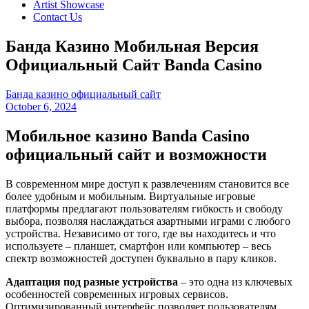
Artist Showcase
Contact Us
Банда Казино Мобильная Версия
Официальный Сайт Banda Casino
Банда казино официальный сайт
October 6, 2024
Мобильное казино Banda Casino
официальный сайт и возможности
В современном мире доступ к развлечениям становится все
более удобным и мобильным. Виртуальные игровые
платформы предлагают пользователям гибкость и свободу
выбора, позволяя наслаждаться азартными играми с любого
устройства. Независимо от того, где вы находитесь и что
используете – планшет, смартфон или компьютер – весь
спектр возможностей доступен буквально в пару кликов.
Адаптация под разные устройства
– это одна из ключевых
особенностей современных игровых сервисов.
Оптимизированный интерфейс позволяет пользователям