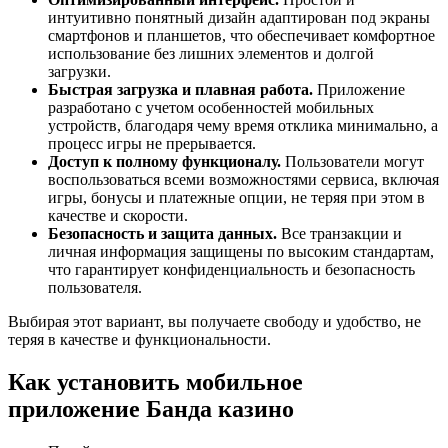
интуитивно понятный дизайн адаптирован под экраны
смартфонов и планшетов, что обеспечивает комфортное
использование без лишних элементов и долгой
загрузки.
Быстрая загрузка и плавная работа.
Приложение
разработано с учетом особенностей мобильных
устройств, благодаря чему время отклика минимально, а
процесс игры не прерывается.
Доступ к полному функционалу.
Пользователи могут
воспользоваться всеми возможностями сервиса, включая
игры, бонусы и платежные опции, не теряя при этом в
качестве и скорости.
Безопасность и защита данных.
Все транзакции и
личная информация защищены по высоким стандартам,
что гарантирует конфиденциальность и безопасность
пользователя.
Выбирая этот вариант, вы получаете свободу и удобство, не
теряя в качестве и функциональности.
Как установить мобильное
приложение Банда казино