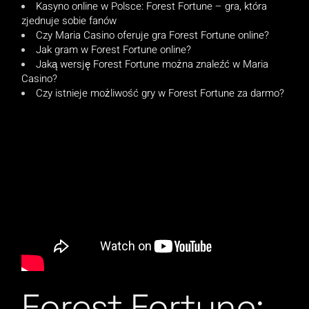
Kasyno online w Polsce: Forest Fortune – gra, która
zjednuje sobie fanów
Czy Maria Casino oferuje gra Forest Fortune online?
Jak gram w Forest Fortune online?
Jaką wersję Forest Fortune można znaleźć w Maria
Casino?
Czy istnieje możliwość gry w Forest Fortune za darmo?
Forest Fortune: