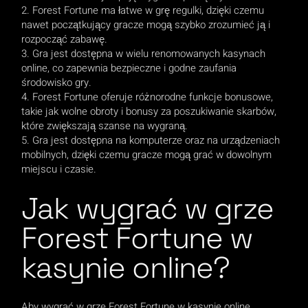
2. Forest Fortune ma łatwe w grę regulki, dzięki czemu
nawet początkujący gracze mogą szybko zrozumieć ją i
rozpocząć zabawę.
3. Gra jest dostępna w wielu renomowanych kasynach
online, co zapewnia bezpieczne i godne zaufania
środowisko gry.
4. Forest Fortune oferuje różnorodne funkcje bonusowe,
takie jak wolne obroty i bonusy za poszukiwanie skarbów,
które zwiększają szanse na wygraną.
5. Gra jest dostępna na komputerze oraz na urządzeniach
mobilnych, dzięki czemu gracze mogą grać w dowolnym
miejscu i czasie.
Jak wygrać w grze
Forest Fortune w
kasynie online?
Aby wygrać w grze Forest Fortune w kasynie online,