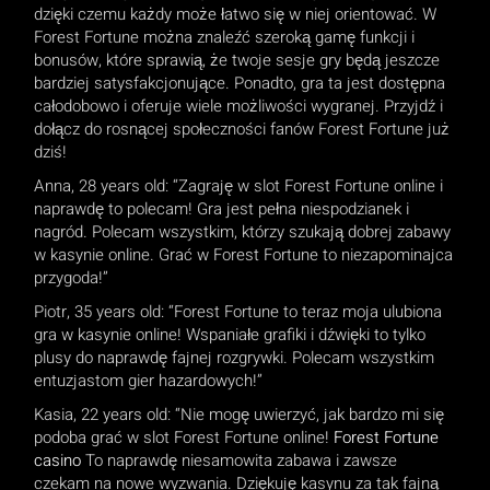
dzięki czemu każdy może łatwo się w niej orientować. W
Forest Fortune można znaleźć szeroką gamę funkcji i
bonusów, które sprawią, że twoje sesje gry będą jeszcze
bardziej satysfakcjonujące. Ponadto, gra ta jest dostępna
całodobowo i oferuje wiele możliwości wygranej. Przyjdź i
dołącz do rosnącej społeczności fanów Forest Fortune już
dziś!
Anna, 28 years old: “Zagraję w slot Forest Fortune online i
naprawdę to polecam! Gra jest pełna niespodzianek i
nagród. Polecam wszystkim, którzy szukają dobrej zabawy
w kasynie online. Grać w Forest Fortune to niezapominajca
przygoda!”
Piotr, 35 years old: “Forest Fortune to teraz moja ulubiona
gra w kasynie online! Wspaniałe grafiki i dźwięki to tylko
plusy do naprawdę fajnej rozgrywki. Polecam wszystkim
entuzjastom gier hazardowych!”
Kasia, 22 years old: “Nie mogę uwierzyć, jak bardzo mi się
podoba grać w slot Forest Fortune online!
Forest Fortune
casino
To naprawdę niesamowita zabawa i zawsze
czekam na nowe wyzwania. Dziękuję kasynu za tak fajną