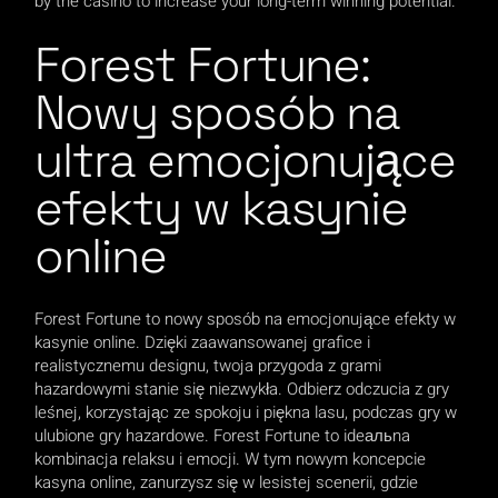
by the casino to increase your long-term winning potential.
Forest Fortune:
Nowy sposób na
ultra emocjonujące
efekty w kasynie
online
Forest Fortune to nowy sposób na emocjonujące efekty w
kasynie online. Dzięki zaawansowanej grafice i
realistycznemu designu, twoja przygoda z grami
hazardowymi stanie się niezwykła. Odbierz odczucia z gry
leśnej, korzystając ze spokoju i piękna lasu, podczas gry w
ulubione gry hazardowe. Forest Fortune to ideальna
kombinacja relaksu i emocji. W tym nowym koncepcie
kasyna online, zanurzysz się w lesistej scenerii, gdzie