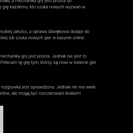
niała, a mechanika gry jest prosta do
 tę grę każdemu, kto szuka nowych wyzwań w
ysokiej jakości, a oprawa dźwiękowa dodaje do
kiej lub szuka nowych gier w kasynie online.
echanika gry jest prosta. Jednak nie jest to
 Polecam tę grę tym, którzy są nowi w świecie gier
 a rozgrywka jest sprawdzona. Jednak nie ma wiele
online, ale mogą być rozczarowani brakiem