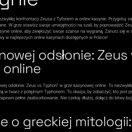
iezwykłej konfrontacji Zeusa z Tyfonem w online kasynie. Przygotuj 
ane. W grze stawisz swoje umiejętności na szali, by poprowadzić Ze
nie online, aby zwiększyć swoje szanse na wygraną. Zanurz się w św
bitwy w najlepszych online kasynach dostępnych w Polsce!
 nowej odsłonie: Zeus
 online
owej odsłonie: Zeus vs Typhon” w grze kasynowej online. To niezwykła
zą w twarz z potężnym Typhonem. To okazja, by zobaczyć, kto jest 
apewni pełne zaabsorbowanie. Nie czekaj dłużej, dołącz do bitwy bog
e o greckiej mitologii