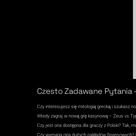
Czesto Zadawane Pytania – 
Czy interesujesz się mitologią grecką i szukasz n
Wtedy zagraj w nową grę kasynową – Zeus vs Ty
Czy jest ona dostępna dla graczy z Polski? Tak, m
Czy wymaga ona dużych nakładów finansowych? 