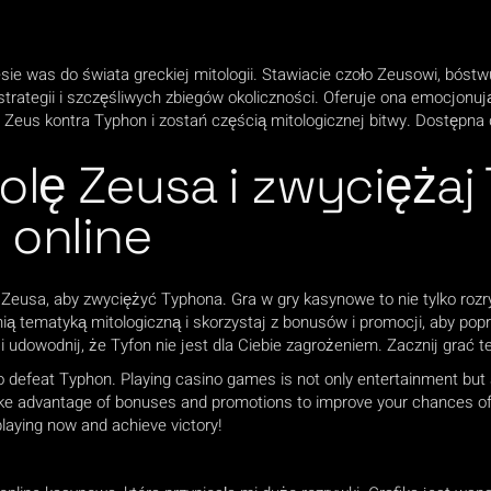
esie was do świata greckiej mitologii. Stawiacie czoło Zeusowi, bóst
rategii i szczęśliwych zbiegów okoliczności. Oferuje ona emocjonując
ii: Zeus kontra Typhon i zostań częścią mitologicznej bitwy. Dostępna 
olę Zeusa i zwycięża
 online
lę Zeusa, aby zwyciężyć Typhona. Gra w gry kasynowe to nie tylko ro
ią tematyką mitologiczną i skorzystaj z bonusów i promocji, aby po
dowodnij, że Tyfon nie jest dla Ciebie zagrożeniem. Zacznij grać te
 defeat Typhon. Playing casino games is not only entertainment but 
e advantage of bonuses and promotions to improve your chances of
playing now and achieve victory!