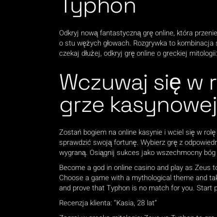
Typhon
Odkryj nową fantastyczną grę online, która przeni
o stu wężych głowach. Rozgrywka to kombinacja st
czekaj dłużej, odkryj grę online o greckiej mitolog
Wczuwaj się w r
grze kasynowej
Zostań bogiem na online kasynie i wciel się w ro
sprawdzić swoją fortunę. Wybierz grę z odpowiedn
wygraną. Osiągnij sukces jako wszechmocny bóg i u
Become a god in online casino and play as Zeus to
Choose a game with a mythological theme and tak
and prove that Typhon is no match for you. Start 
Recenzja klienta: “Kasia, 28 lat”