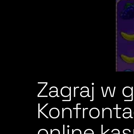
Zagraj w g
Konfronta
online ka