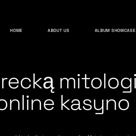
HOME
ABOUT US
ALBUM SHOWCASE
recką mitologi
online kasyno