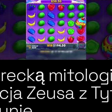
recką mitologi
cja Zeusa z T
synie