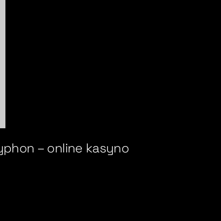
yphon – online kasyno