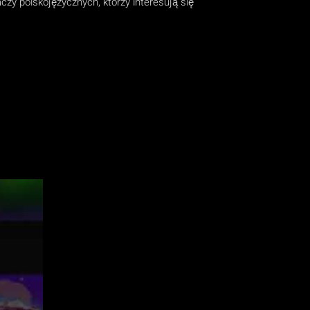
czy polskojęzycznych, którzy interesują się