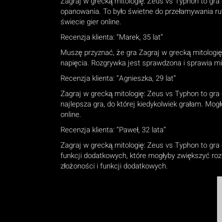
Zagraj w grecką mitologię: Zeus vs Typhon to gra 
opanowania. To było świetne do przełamywania r
świecie gier online.
Recenzja klienta: “Marek, 35 lat”
Muszę przyznać, że gra Zagraj w grecką mitologię
napięcia. Rozgrywka jest sprawdzona i sprawia mi
Recenzja klienta: “Agnieszka, 29 lat”
Zagraj w grecką mitologię: Zeus vs Typhon to gra 
najlepsza gra, do której kiedykolwiek grałam. Mog
online.
Recenzja klienta: “Paweł, 32 lata”
Zagraj w grecką mitologię: Zeus vs Typhon to gra
funkcji dodatkowych, które mogłyby zwiększyć roz
złożoności i funkcji dodatkowych.