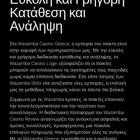
Κατάθεση και
Ανάληψη
Στο Wazamba Casino Greece, η εμπειρία του παίκτη είναι
στην κορυφή των προτεραιοτήτων μας. Με την εύκολη
και γρήγορη διαδικασία κατάθεσης και ανάληψης, το
Wazamba Casino Login εξασφαλίζει ότι οι παίκτες
μπορούν να απολαύσουν τις αγαπημένες τους παιχνιδιές
χωρίς καμία επίπονη διαδικασία. Είτε είστε λάτρεις των
Wazamba Slots είτε αναζητάτε νέες εμπειρίες, η επιλογή
μας σε μεθόδους πληρωμής κάνει τα πάντα πιο βολικά.
Σύμφωνα με τις Wazamba κριτικές, οι παίκτες επαινούν
την αποτελεσματικότητα και την ταχύτητα των
συναλλαγών. Η διαδικτυακή πλατφόρμα του Wazamba
Casino Review αναγνωρίζει την ανάγκη για ασφαλείς και
άμεσες συναλλαγές, προσφέροντας μια ποικιλία
επιλογών πληρωμής που εξυπηρετούν όλες τις ανάγκες.
Με το Wazamba Greece, η κατάθεση και η ανάληψη