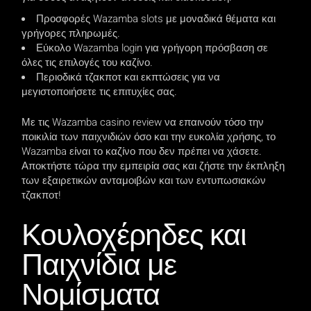
Προσφορές Wazamba slots με μοναδικά θέματα και
γρήγορες πληρωμές.
Εύκολο Wazamba login για γρήγορη πρόσβαση σε
όλες τις επιλογές του καζίνο.
Περιοδικά τζακποτ και εκπτώσεις για να
μεγιστοποιήσετε τις επιτυχίες σας.
Με τις Wazamba casino review να επαινούν τόσο την
ποικιλία των παιχνιδιών όσο και την ευκολία χρήσης, το
Wazamba είναι το καζίνο που δεν πρέπει να χάσετε.
Αποκτήστε τώρα την εμπειρία σας και ζήστε την έκπληξη
των εξαιρετικών ανταμοιβών και των εντυπωσιακών
τζακποτ!
Κουλοχέρηδες και
Παιχνίδια με
Νομίσματα