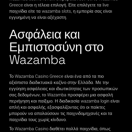
Greece είναι η τέλεια επιλογή. Είτε επιλέγετε τα live
παιχνίδια είτε τα wazamba slots, η εμπειρία σας είναι
εγγυημένη να είναι αξέχαστη.
Ασφάλεια και
Εμπιστοσύνη στο
Wazamba
Το Wazamba Casino Greece είναι ένα από τα πιο
αξιόπιστα διαδικτυακά καζίνο στην Ελλάδα. Με την
εγγύηση ασφάλειας και ιδιωτικότητας των προσωπικών
σας δεδομένων, το Wazamba προσφέρει μια ασφαλή
περιήγηση και παίξιμο. Η διαδικασία wazamba login είναι
απλή και ασφαλής, εξασφαλίζοντας ότι οι παίκτες
μπορούν να απολαύσουν τις παιχνιδομηχανές και τα
παιχνίδια τους χωρίς κίνδυνο.
Το Wazamba Casino διαθέτει πολλά παιχνίδια, όπως