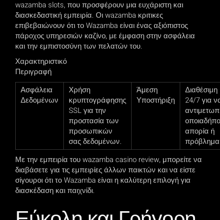
wazamba slots, που προσφέρουν μια ευχάριστη και
διασκεδαστική εμπειρία. Οι wazamba κριτικες
επιβεβαιώνουν ότι το Wazamba είναι ένας αξιόπιστος
πάροχος υπηρεσιών καζίνο, με έμφαση στην ασφάλεια
και την εμπιστοσύνη των πελατών του.
Χαρακτηριστικό
Περιγραφή
Ασφάλεια
Χρήση
Άμεση
Διαθέσιμη
Δεδομένων
κρυπτογράφησης
Υποστήριξη
24/7 για ν
SSL για την
αντιμετωπ
προστασία των
οποιαδήπο
προσωπικών
απορία ή
σας δεδομένων.
πρόβλημα
Με την εμπειρία του wazamba casino review, μπορείτε να
διαβάσετε για τις εμπειρίες άλλων παικτών και να είστε
σίγουροι ότι το Wazamba είναι η καλύτερη επιλογή για
διασκέδαση και παιχνίδι.
Εύκολη και Γρήγορη