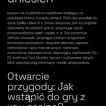
kasyno vox to platforma hazardowa działająca na
podstawie licencji Curaçao, którą w 2024 roku powołała do
życia spółka Udwin B.V. Serwis kasynowy jest szczególnie
skierowany do polskich graczy, proponując opcję
przeprowadzania wpłat i wypłat w zł. Ono prezentuje
obfitość rozrywek i przyciąga solidnym programem
premiowym powitalnym. Wygodne płatności zapewni
różnorodność opcji transakcyjnych, natomiast
nowoczesne zabezpieczenia, obejmujące szyfrowanie SSL,
FS AntiFraud Tool, McAfee Secure i szyfrowanie danych
MD5 zabezpieczają informacje i środki użytkowników.
Otwarcie
przygody: Jak
wstąpić do gry z