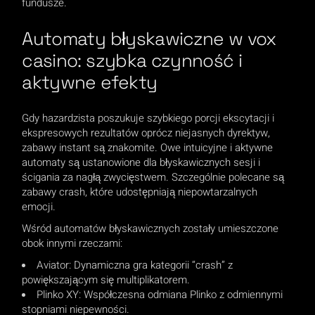
fundusze.
Automaty błyskawiczne w vox
casino: szybka czynność i
aktywne efekty
Gdy hazardzista poszukuje szybkiego porcji ekscytacji i
ekspresowych rezultatów oprócz niejasnych dyrektyw,
zabawy instant są znakomite. Owe intuicyjne i aktywne
automaty są ustanowione dla błyskawicznych sesji i
ścigania za nagłą zwycięstwem. Szczególnie polecane są
zabawy crash, które udostępniają niepowtarzalnych
emocji.
Wśród automatów błyskawicznych zostały umieszczone
obok innymi rzeczami:
Aviator: Dynamiczna gra kategorii “crash” z
powiększającym się multiplikatorem.
Plinko XY: Współczesna odmiana Plinko z odmiennymi
stopniami niepewności.