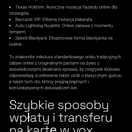
Texas Hold’em: Ikoniczna mutacja hazardu online dla
strategów.
Baccarat VIP: Elitarna mutacja bakarata.
Auto Lightning Roulette: Online zabawa z momentu
tempem.
Speed Blackjack: Ekspresowa forma blackjacka na
realnie.
To znakomite mikstura standardowego uroku tradycyjnych
zabaw online z oryginalnymi partiami na żywo z
doświadczonymi dealerami sprawia, że rozgrywki klubowe
odpowiadają oczekiwania także osób o klasycznym guście,
a także tych oto, którzy pragną prężnych i
komunikatywnych doświadczeń live.
Szybkie sposoby
wpłaty i transferu
na kartę w vox