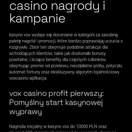
casino nagrody i
kampanie
kasyno vox wydaje się doceniane w kategorii za zasobną
paletę nagród i promocji, które bardzo poprawiają uczucia z
rozgrywki. Zbiór ten obejmuje podobnie atrakcje dla
wchodzących klientów, takie jak doskonałe bonusy
powitalne, i liczące benefity dla częstych członków,
obejmując premie od przelewu, nieodpłatne próby, potyczki,
automat fortuny oraz ekskluzywny algorytm lojalnościowy
voxcasino aplikacja.
vox casino profit pierwszy:
Pomyślny start kasynowej
wyprawy
Nagroda inicjalny w kasyno vox do 10000 PLN oraz