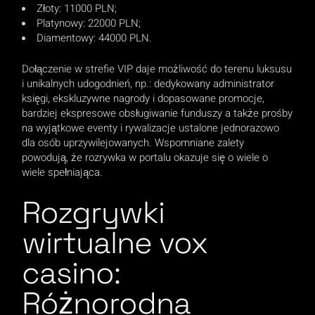
Złoty: 11000 PLN;
Platynowy: 22000 PLN;
Diamentowy: 44000 PLN.
Dołączenie w strefie VIP daje możliwość do terenu luksusu
i unikalnych udogodnień, np.: dedykowany administrator
księgi, ekskluzywne nagrody i dopasowane promocje,
bardziej ekspresowe obsługiwanie funduszy a także prośby
na wyjątkowe eventy i rywalizacje ustalone jednorazowo
dla osób uprzywilejowanych. Wspomniane zalety
powodują, że rozrywka w portalu okazuje się o wiele o
wiele spełniająca.
Rozgrywki
wirtualne vox
casino:
Różnorodna