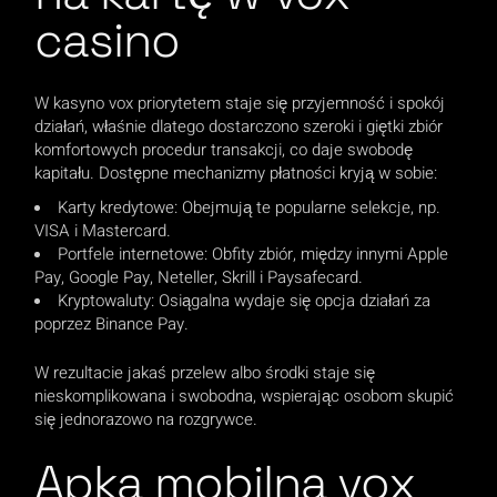
casino
W kasyno vox priorytetem staje się przyjemność i spokój
działań, właśnie dlatego dostarczono szeroki i giętki zbiór
komfortowych procedur transakcji, co daje swobodę
kapitału. Dostępne mechanizmy płatności kryją w sobie:
Karty kredytowe: Obejmują te popularne selekcje, np.
VISA i Mastercard.
Portfele internetowe: Obfity zbiór, między innymi Apple
Pay, Google Pay, Neteller, Skrill i Paysafecard.
Kryptowaluty: Osiągalna wydaje się opcja działań za
poprzez Binance Pay.
W rezultacie jakaś przelew albo środki staje się
nieskomplikowana i swobodna, wspierając osobom skupić
się jednorazowo na rozgrywce.
Apka mobilna vox