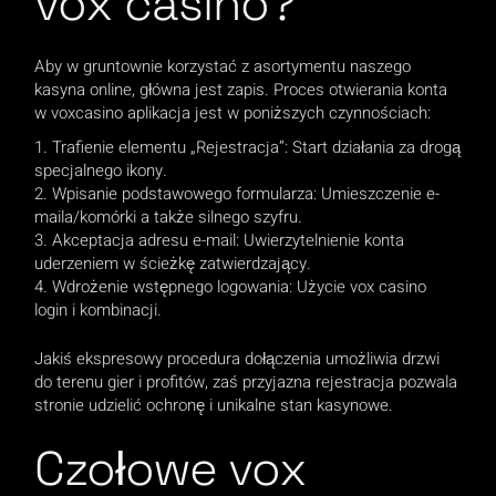
vox casino?
Aby w gruntownie korzystać z asortymentu naszego
kasyna online, główna jest zapis. Proces otwierania konta
w voxcasino aplikacja jest w poniższych czynnościach:
Trafienie elementu „Rejestracja”: Start działania za drogą
specjalnego ikony.
Wpisanie podstawowego formularza: Umieszczenie e-
maila/komórki a także silnego szyfru.
Akceptacja adresu e-mail: Uwierzytelnienie konta
uderzeniem w ścieżkę zatwierdzający.
Wdrożenie wstępnego logowania: Użycie vox casino
login i kombinacji.
Jakiś ekspresowy procedura dołączenia umożliwia drzwi
do terenu gier i profitów, zaś przyjazna rejestracja pozwala
stronie udzielić ochronę i unikalne stan kasynowe.
Czołowe vox