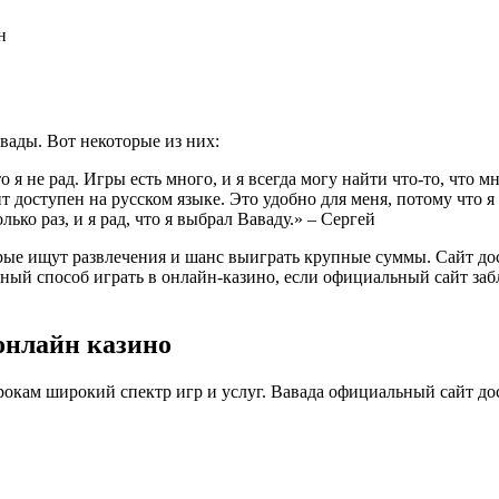
н
ады. Вот некоторые из них:
то я не рад. Игры есть много, и я всегда могу найти что-то, что 
йт доступен на русском языке. Это удобно для меня, потому что 
ько раз, и я рад, что я выбрал Ваваду.» – Сергей
рые ищут развлечения и шанс выиграть крупные суммы. Сайт дос
ежный способ играть в онлайн-казино, если официальный сайт з
онлайн казино
грокам широкий спектр игр и услуг. Вавада официальный сайт до