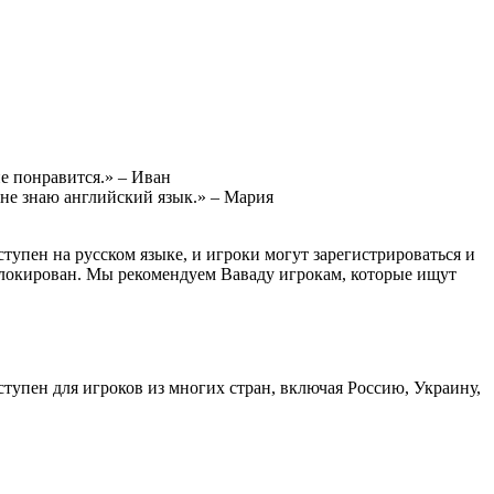
мне понравится.» – Иван
я не знаю английский язык.» – Мария
тупен на русском языке, и игроки могут зарегистрироваться и
аблокирован. Мы рекомендуем Ваваду игрокам, которые ищут
ступен для игроков из многих стран, включая Россию, Украину,