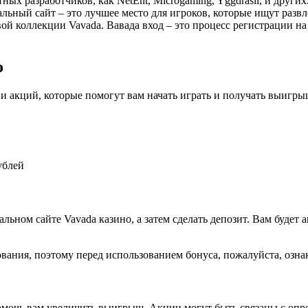
ых разработчиков, как NetEnt, Microgaming, Yggdrasil, и других
иальный сайт – это лучшее место для игроков, которые ищут разв
ой коллекции Vavada. Вавада вход – это процесс регистрации на
о
 и акций, которые помогут вам начать играть и получать выиг
ублей
льном сайте Vavada казино, а затем сделать депозит. Вам будет
ания, поэтому перед использованием бонуса, пожалуйста, ознак
 помочь вам увеличить выигрыш. Акции могут быть связаны с о