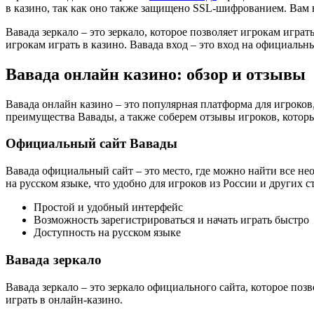
в казино, так как оно также защищено SSL-шифрованием. Вам не
Вавада зеркало – это зеркало, которое позволяет игрокам играт
игрокам играть в казино. Вавада вход – это вход на официальны
Вавада онлайн казино: обзор и отзывы
Вавада онлайн казино – это популярная платформа для игроко
преимущества Вавады, а также соберем отзывы игроков, котор
Официальный сайт Вавады
Вавада официальный сайт – это место, где можно найти все нео
на русском языке, что удобно для игроков из России и других 
Простой и удобный интерфейс
Возможность зарегистрироваться и начать играть быстро
Доступность на русском языке
Вавада зеркало
Вавада зеркало – это зеркало официального сайта, которое поз
играть в онлайн-казино.