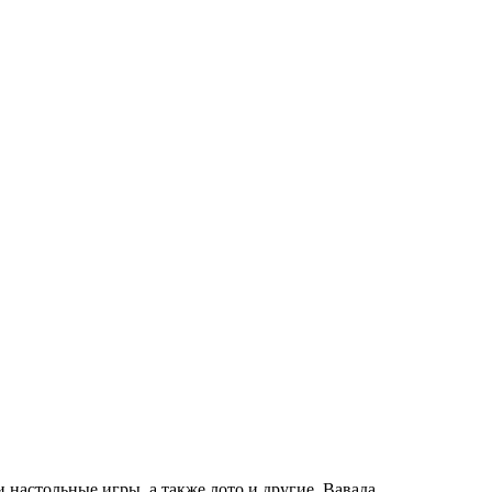
 настольные игры, а также лото и другие. Вавада