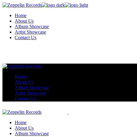
Skip
to
Home
the
About Us
content
Album Showcase
Artist Showcase
Contact Us
Home
About Us
Album Showcase
Artist Showcase
Contact Us
Home
About Us
Album Showcase