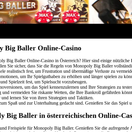
y Big Baller Online-Casino
ly Big Baller Online-Casino in Österreich? Hier sind einige nützliche 
llen Sie sicher, dass Sie die Regeln von Monopoly Big Baller vollständ
ele realistisch fest, um Frustration und übermäßige Verluste zu vermeid
motionen, um Ihr Spielguthaben zu erhöhen und länger spielen zu kön
 und Spielzeit fest, um Spielsucht vorzubeugen.
moversionen, um das Spiel kennenzulernen und Ihre Strategien zu teste
ig und vermeiden Sie riskante Wetten, die Ihre Bankroll gefährden könn
 und lernen Sie von ihren Strategien und Taktiken.
 zum Spaß und zur Unterhaltung gedacht sind. Genießen Sie das Spiel u
 Big Baller in österreichischen Online-Cas
nd Freispiele für Monopoly Big Baller. Genießen Sie die aufregende A