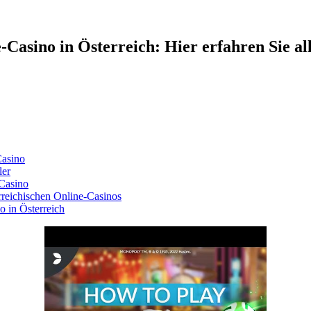
Casino in Österreich: Hier erfahren Sie all
Casino
ler
-Casino
rreichischen Online-Casinos
o in Österreich