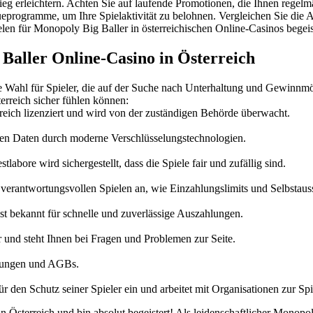
ieg erleichtern. Achten Sie auf laufende Promotionen, die Ihnen regel
ueprogramme, um Ihre Spielaktivität zu belohnen. Vergleichen Sie die
en für Monopoly Big Baller in österreichischen Online-Casinos begeis
 Baller Online-Casino in Österreich
e Wahl für Spieler, die auf der Suche nach Unterhaltung und Gewinnmög
erreich sicher fühlen können:
reich lizenziert und wird von der zuständigen Behörde überwacht.
chen Daten durch moderne Verschlüsselungstechnologien.
bore wird sichergestellt, dass die Spiele fair und zufällig sind.
erantwortungsvollen Spielen an, wie Einzahlungslimits und Selbstaus
t bekannt für schnelle und zuverlässige Auszahlungen.
 und steht Ihnen bei Fragen und Problemen zur Seite.
ngungen und AGBs.
ür den Schutz seiner Spieler ein und arbeitet mit Organisationen zur S
 Österreich und bin absolut begeistert! Als leidenschaftlicher Monopo