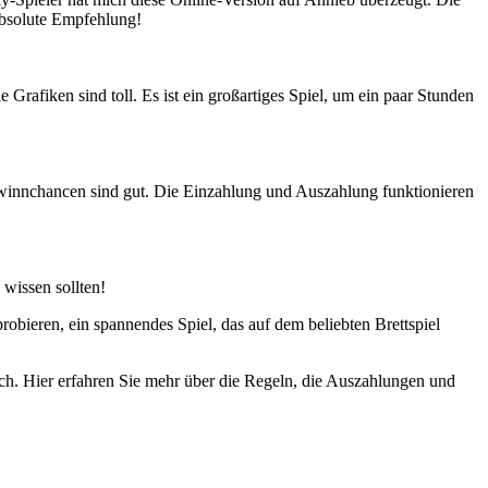
 Absolute Empfehlung!
Grafiken sind toll. Es ist ein großartiges Spiel, um ein paar Stunden
Gewinnchancen sind gut. Die Einzahlung und Auszahlung funktionieren
 wissen sollten!
obieren, ein spannendes Spiel, das auf dem beliebten Brettspiel
ch. Hier erfahren Sie mehr über die Regeln, die Auszahlungen und