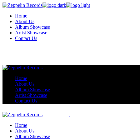
Skip
to
Home
the
About Us
content
Album Showcase
Artist Showcase
Contact Us
Home
About Us
Album Showcase
Artist Showcase
Contact Us
Home
About Us
Album Showcase