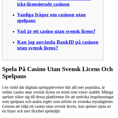
icke-licensierade casinon
Vanliga frågor om casinon utan
spelpaus
Vad är ett casino utan svensk licens?
Kan jag använda BankID på casinon
utan svensk licens?
Spela På Casino Utan Svensk Licens Och
Spelpaus
I en värld där digitala spelupplevelser blir allt mer populära, är
online casino utan svensk licens en trend som växer snabbt. Många
spelare söker sig till dessa plattformar för att undvika begränsningar
som spelpaus och andra regler som införts av svenska myndigheter.
Genom att välja ett casino utan svensk licens, kan spelare njuta av
en friare och mer flexibel spelmiljö.