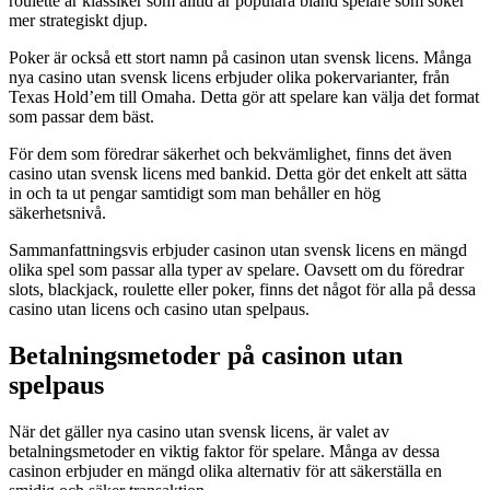
roulette är klassiker som alltid är populära bland spelare som söker
mer strategiskt djup.
Poker är också ett stort namn på casinon utan svensk licens. Många
nya casino utan svensk licens erbjuder olika pokervarianter, från
Texas Hold’em till Omaha. Detta gör att spelare kan välja det format
som passar dem bäst.
För dem som föredrar säkerhet och bekvämlighet, finns det även
casino utan svensk licens med bankid. Detta gör det enkelt att sätta
in och ta ut pengar samtidigt som man behåller en hög
säkerhetsnivå.
Sammanfattningsvis erbjuder casinon utan svensk licens en mängd
olika spel som passar alla typer av spelare. Oavsett om du föredrar
slots, blackjack, roulette eller poker, finns det något för alla på dessa
casino utan licens och casino utan spelpaus.
Betalningsmetoder på casinon utan
spelpaus
När det gäller nya casino utan svensk licens, är valet av
betalningsmetoder en viktig faktor för spelare. Många av dessa
casinon erbjuder en mängd olika alternativ för att säkerställa en