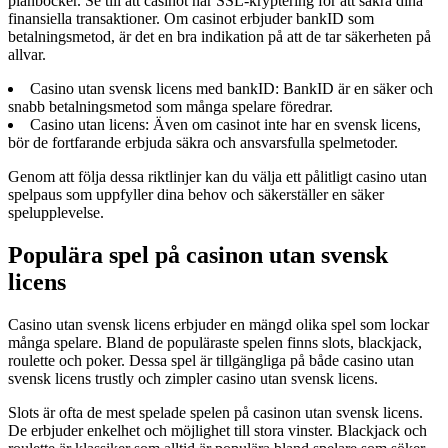
plånböcker. Se till att casinot har SSL-kryptering för att säkra dina
finansiella transaktioner. Om casinot erbjuder bankID som
betalningsmetod, är det en bra indikation på att de tar säkerheten på
allvar.
Casino utan svensk licens med bankID: BankID är en säker och
snabb betalningsmetod som många spelare föredrar.
Casino utan licens: Även om casinot inte har en svensk licens,
bör de fortfarande erbjuda säkra och ansvarsfulla spelmetoder.
Genom att följa dessa riktlinjer kan du välja ett pålitligt casino utan
spelpaus som uppfyller dina behov och säkerställer en säker
spelupplevelse.
Populära spel på casinon utan svensk
licens
Casino utan svensk licens erbjuder en mängd olika spel som lockar
många spelare. Bland de populäraste spelen finns slots, blackjack,
roulette och poker. Dessa spel är tillgängliga på både casino utan
svensk licens trustly och zimpler casino utan svensk licens.
Slots är ofta de mest spelade spelen på casinon utan svensk licens.
De erbjuder enkelhet och möjlighet till stora vinster. Blackjack och