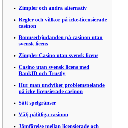
Zimpler och andra alternativ
Regler och villkor på icke-licensierade
casinon
Bonuserbjudanden på casinon utan
svensk licens
Zimpler Casino utan svensk licens
Casino utan svensk licens med
BankID och Trustly
Hur man undviker problemspelande
på icke-licensierade casinon
Sätt spelgränser
Välj pålitliga casinon
Jämförelse mellan licensierade och