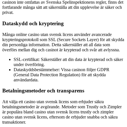
casinon inte omfattas av Svenska Spelinspektionens regler, finns det
fortfarande många sätt att säkerställa att din upplevelse är säker och
privat.
Dataskydd och kryptering
Många online casino utan svensk licens använder avancerade
krypteringsprotokoll som SSL (Secure Sockets Layer) för att skydda
din personliga information. Detta säkerställer att all data som
överförs mellan dig och casinot är krypterad och svår att avlyssna.
SSL-certifikat: Säkerställer att din data är krypterad och säker
under överföring.
Dataskyddsbestämmelser: Vissa casinon följer GDPR
(General Data Protection Regulation) för att skydda
användardata.
Betalningsmetoder och transparens
Att välja ett casino utan svensk licens som erbjuder säkra
betalningsmetoder är avgörande. Metoder som Trustly och Zimpler
är populära bland casino utan svensk licens trustly och zimpler
casino utan svensk licens, eftersom de erbjuder snabba och säkra
transaktioner.