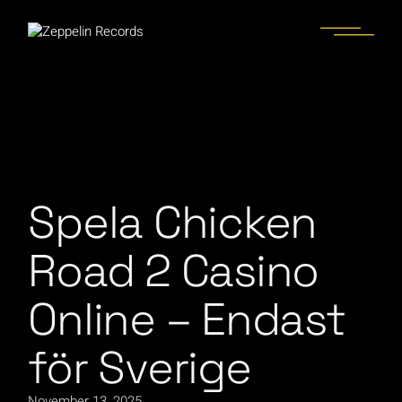
Skip
to
the
content
paribahis
bahsegel
bahsegel
Spela Chicken
Road 2 Casino
Online – Endast
för Sverige
November 13, 2025