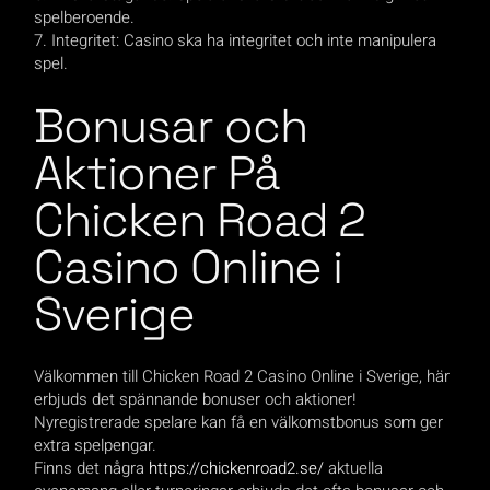
spelberoende.
Integritet: Casino ska ha integritet och inte manipulera
spel.
Bonusar och
Aktioner På
Chicken Road 2
Casino Online i
Sverige
Välkommen till Chicken Road 2 Casino Online i Sverige, här
erbjuds det spännande bonuser och aktioner!
Nyregistrerade spelare kan få en välkomstbonus som ger
extra spelpengar.
Finns det några
https://chickenroad2.se/
aktuella