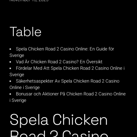
Table
Spela Chicken Road 2 Casino Online: En Guide för
Sverige
Vad Är Chicken Road 2 Casino? En Översikt
Fördelar Med Att Spela Chicken Road 2 Casino Online i
Sverige
Säkerhetsaspekter Av Spela Chicken Road 2 Casino
Online i Sverige
Bonusar och Aktioner På Chicken Road 2 Casino Online
i Sverige
Spela Chicken
Road 2 Casino