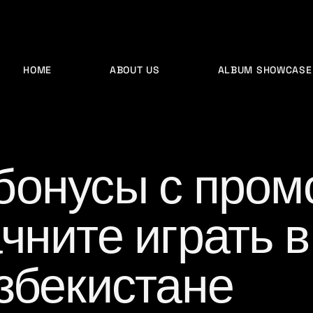
HOME
ABOUT US
ALBUM SHOWCASE
бонусы с пром
чните играть 
Узбекистане