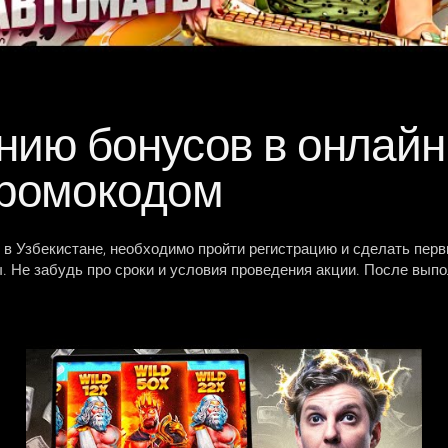
нию бонусов в онлайн
промокодом
 в Узбекистане, необходимо пройти регистрацию и сделать перв
ы. Не забудь про сроки и условия проведения акции. После вып