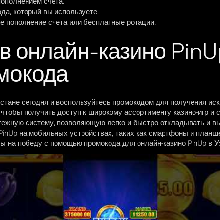
пополнением счета.
да, который вы используете.
е пополнение счета или бесплатные ротации.
 в онлайн-казино PinU
мокода
кистане сегодня и воспользуйтесь промокодом для получения и
, чтобы получить доступ к широкому ассортименту казино-игр и 
тежную систему, позволяющую легко и быстро откладывать и в
 PinUp на мобильных устройствах, таких как смартфоны и планш
сы на победу с помощью промокода для онлайн-казино PinUp в У