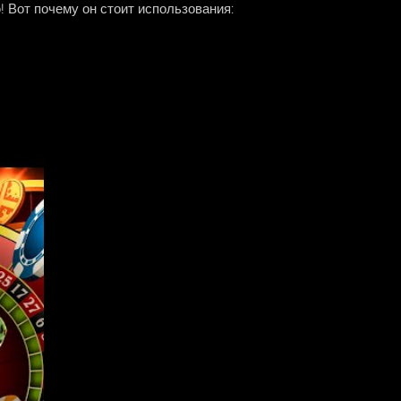
 Вот почему он стоит использования: