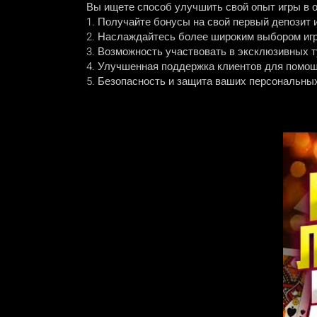
Вы ищете способ улучшить свой опыт игры в о
1. Получайте бонусы на свой первый депозит
2. Наслаждайтесь более широким выбором игро
3. Возможность участвовать в эксклюзивных 
4. Улучшенная поддержка клиентов для помощ
5. Безопасность и защита ваших персональны