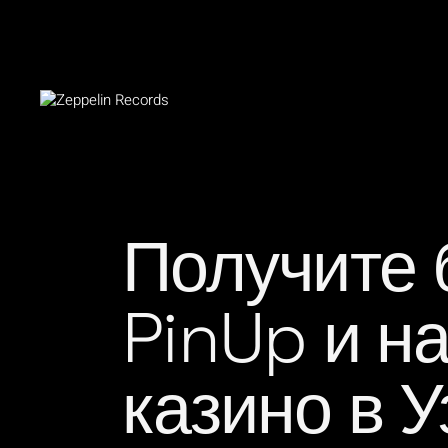
Skip
to
the
content
Получите 
PinUp и на
казино в 