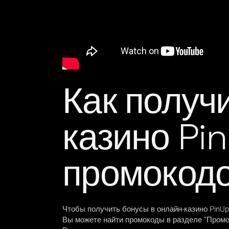
Как получ
казино Pin
промокод
Чтобы получить бонусы в онлайн-казино PinUp
Вы можете найти промокоды в разделе “Промо”