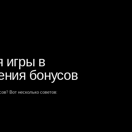
 игры в
ения бонусов
сов? Вот несколько советов: