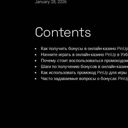
January 28, 2026
Contents
Как получить бонусы в онлайн-казино PinU
Начните играть в онлайн-казино PinUp в У
Почему стоит воспользоваться промокодом 
Шаги по получению бонусов в онлайн-казин
Как использовать промокод PinUp для игры 
Часто задаваемые вопросы о бонусах PinUp