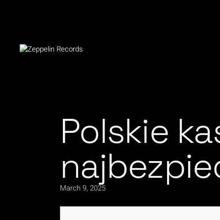
Skip
to
the
content
Polskie ka
najbezpie
March 9, 2025