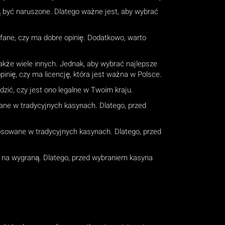
ą być naruszone. Dlatego ważne jest, aby wybrać
aufane, czy ma dobre opinię. Dodatkowo, warto
także wiele innych. Jednak, aby wybrać najlepsze
inię, czy ma licencję, która jest ważna w Polsce.
zić, czy jest ono legalne w Twoim kraju.
ane w tradycyjnych kasynach. Dlatego, przed
tosowane w tradycyjnych kasynach. Dlatego, przed
 na wygraną. Dlatego, przed wybraniem kasyna