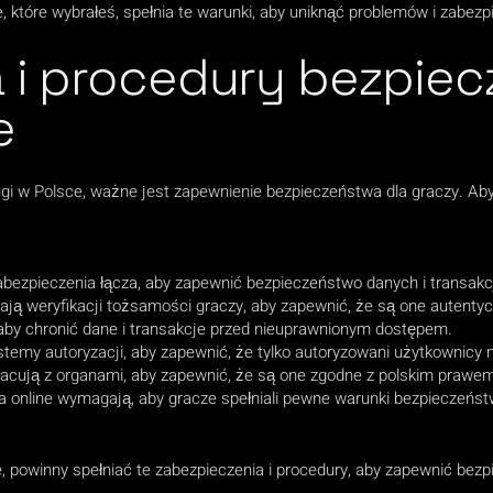
, które wybrałeś, spełnia te warunki, aby uniknąć problemów i zabezp
 i procedury bezpie
e
ługi w Polsce, ważne jest zapewnienie bezpieczeństwa dla graczy. Ab
abezpieczenia łącza, aby zapewnić bezpieczeństwo danych i transakcj
ją weryfikacji tożsamości graczy, aby zapewnić, że są one autentyc
aby chronić dane i transakcje przed nieuprawnionym dostępem.
ystemy autoryzacji, aby zapewnić, że tylko autoryzowani użytkownic
acują z organami, aby zapewnić, że są one zgodne z polskim prawe
nline wymagają, aby gracze spełniali pewne warunki bezpieczeństw
e, powinny spełniać te zabezpieczenia i procedury, aby zapewnić bez