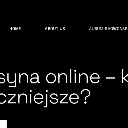
HOME
ABOUT US
ALBUM SHOWCASE
paribahi
syna online – 
czniejsze?