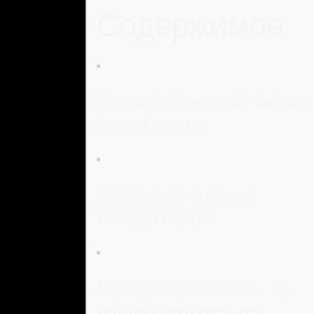
Содержимое
Wprowadzenie do świata
kasyn online
Najbezpieczniejsze
kasyna online
Kasyna online, które są
najbezpieczniejsze: