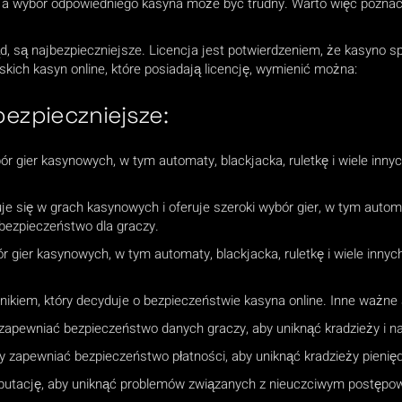
e, a wybór odpowiedniego kasyna może być trudny. Warto więc poznać,
d, są najbezpieczniejsze. Licencja jest potwierdzeniem, że kasyno sp
kich kasyn online, które posiadają licencję, wymienić można:
bezpieczniejsze:
bór gier kasynowych, w tym automaty, blackjacka, ruletkę i wiele innyc
je się w grach kasynowych i oferuje szeroki wybór gier, w tym automat
 bezpieczeństwo dla graczy.
ór gier kasynowych, w tym automaty, blackjacka, ruletkę i wiele innyc
nikiem, który decyduje o bezpieczeństwie kasyna online. Inne ważne 
apewniać bezpieczeństwo danych graczy, aby uniknąć kradzieży i na
 zapewniać bezpieczeństwo płatności, aby uniknąć kradzieży pienięd
eputację, aby uniknąć problemów związanych z nieuczciwym postępo