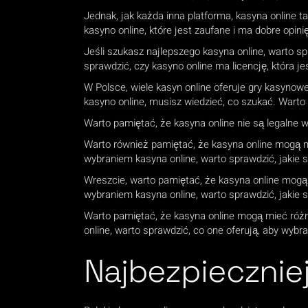
Jednak, jak każda inna platforma, kasyna online 
kasyno online, które jest zaufane i ma dobre opinię
Jeśli szukasz najlepszego kasyna online, warto sp
sprawdzić, czy kasyno online ma licencję, która j
W Polsce, wiele kasyn online oferuje gry kasynowe
kasyno online, musisz wiedzieć, co szukać. Warto 
Warto pamiętać, że kasyna online nie są legalne 
Warto również pamiętać, że kasyna online mogą mi
wybraniem kasyna online, warto sprawdzić, jakie s
Wreszcie, warto pamiętać, że kasyna online mogą 
wybraniem kasyna online, warto sprawdzić, jakie s
Warto pamiętać, że kasyna online mogą mieć róż
online, warto sprawdzić, co one oferują, aby wybra
Najbezpiecznie