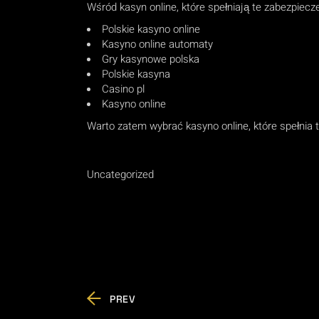
Wśród kasyn online, które spełniają te zabezpiecze
Polskie kasyno online
Kasyno online automaty
Gry kasynowe polska
Polskie kasyna
Casino pl
Kasyno online
Warto zatem wybrać kasyno online, które spełnia 
Uncategorized
PREV