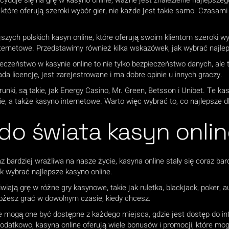
decyduje się na grę w kasyno online, ważne jest znalezienie najlepsz
które oferują szeroki wybór gier, nie każde jest takie samo. Czasami 
szych polskich kasyn online, które oferują swoim klientom szeroki wy
internetowe. Przedstawimy również kilka wskazówek, jak wybrać najle
czeństwo w kasynie online to nie tylko bezpieczeństwo danych, ale 
a licencję, jest zarejestrowane i ma dobre opinie u innych graczy.
runki, są takie, jak Energy Casino, Mr. Green, Betsson i Unibet. Te k
ie, a także kasyno internetowe. Warto więc wybrać to, co najlepsze dl
o świata kasyn onlin
z bardziej wrażliwa na nasze życie, kasyna online stały się coraz bar
jak wybrać najlepsze kasyno online.
iwiają grę w różne gry kasynowe, takie jak ruletka, blackjack, poker,
ożesz grać w dowolnym czasie, kiedy chcesz.
 że mogą one być dostępne z każdego miejsca, gdzie jest dostęp do 
z. Dodatkowo, kasyna online oferują wiele bonusów i promocji, które