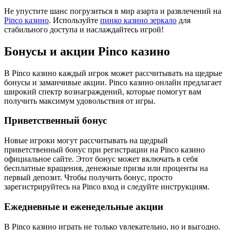
Не упустите шанс погрузиться в мир азарта и развлечений на
Pinco казино
. Используйте
пинко казино зеркало
для
стабильного доступа и наслаждайтесь игрой!
Бонусы и акции Pinco казино
В Pinco казино каждый игрок может рассчитывать на щедрые
бонусы и заманчивые акции. Pinco казино онлайн предлагает
широкий спектр вознаграждений, которые помогут вам
получить максимум удовольствия от игры.
Приветственный бонус
Новые игроки могут рассчитывать на щедрый
приветственный бонус при регистрации на Pinco казино
официальное сайте. Этот бонус может включать в себя
бесплатные вращения, денежные призы или проценты на
первый депозит. Чтобы получить бонус, просто
зарегистрируйтесь на Pinco вход и следуйте инструкциям.
Ежедневные и еженедельные акции
В Pinco казино играть не только увлекательно, но и выгодно.