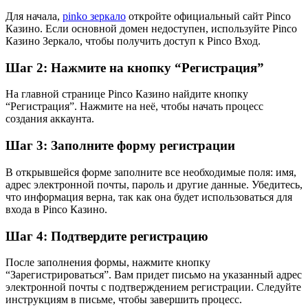
Для начала,
pinko зеркало
откройте официальный сайт Pinco
Казино. Если основной домен недоступен, используйте Pinco
Казино Зеркало, чтобы получить доступ к Pinco Вход.
Шаг 2: Нажмите на кнопку “Регистрация”
На главной странице Pinco Казино найдите кнопку
“Регистрация”. Нажмите на неё, чтобы начать процесс
создания аккаунта.
Шаг 3: Заполните форму регистрации
В открывшейся форме заполните все необходимые поля: имя,
адрес электронной почты, пароль и другие данные. Убедитесь,
что информация верна, так как она будет использоваться для
входа в Pinco Казино.
Шаг 4: Подтвердите регистрацию
После заполнения формы, нажмите кнопку
“Зарегистрироваться”. Вам придет письмо на указанный адрес
электронной почты с подтверждением регистрации. Следуйте
инструкциям в письме, чтобы завершить процесс.