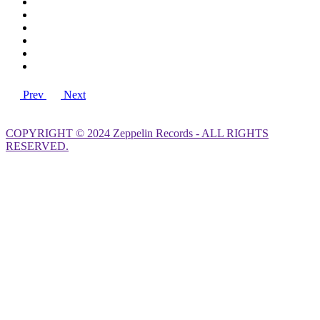
Prev
Next
ahis
bahsegel
bahsegel
bahsegel
bahsegel resmi adresi
COPYRIGHT © 2024 Zeppelin Records - ALL RIGHTS
RESERVED.