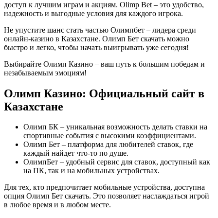
доступ к лучшим играм и акциям. Olimp Bet – это удобство,
надежность и выгодные условия для каждого игрока.
Не упустите шанс стать частью Олимпбет – лидера среди
онлайн-казино в Казахстане. Олимп Бет скачать можно
быстро и легко, чтобы начать выигрывать уже сегодня!
Выбирайте Олимп Казино – ваш путь к большим победам и
незабываемым эмоциям!
Олимп Казино: Официальный сайт в
Казахстане
Олимп БК – уникальная возможность делать ставки на
спортивные события с высокими коэффициентами.
Олимп Бет – платформа для любителей ставок, где
каждый найдет что-то по душе.
ОлимпБет – удобный сервис для ставок, доступный как
на ПК, так и на мобильных устройствах.
Для тех, кто предпочитает мобильные устройства, доступна
опция Олимп Бет скачать. Это позволяет наслаждаться игрой
в любое время и в любом месте.