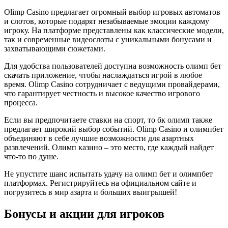
Olimp Casino предлагает огромный выбор игровых автоматов
и слотов, которые подарят незабываемые эмоции каждому
игроку. На платформе представлены как классические модели,
так и современные видеослоты с уникальными бонусами и
захватывающими сюжетами.
Для удобства пользователей доступна возможность олимп бет
скачать приложение, чтобы наслаждаться игрой в любое
время. Olimp Casino сотрудничает с ведущими провайдерами,
что гарантирует честность и высокое качество игрового
процесса.
Если вы предпочитаете ставки на спорт, то бк олимп также
предлагает широкий выбор событий. Olimp Casino и олимпбет
объединяют в себе лучшие возможности для азартных
развлечений. Олимп казино – это место, где каждый найдет
что-то по душе.
Не упустите шанс испытать удачу на олимп бет и олимпбет
платформах. Регистрируйтесь на официальном сайте и
погрузитесь в мир азарта и больших выигрышей!
Бонусы и акции для игроков