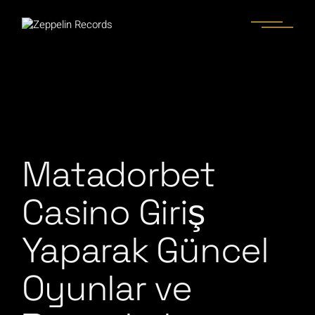
Skip
to
the
content
paribahis
bahsegel
bahsegel
bahsegel
bahsegel resmi adresi
Matadorbet
Casino Giriş
Yaparak Güncel
Oyunlar ve