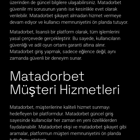
üzerinden de güncel bilgilere ulaşabilirsiniz. Matadorbet
güvenilir mi sorusunun yanıtı ise kesinlikle evet olarak
verilebilir. Matadorbet şikayet almadan hizmet vermeye
devam ediyor ve kullanıcı memnuniyetini ön planda tutuyor.
Matadorbet, lisanslı bir platform olarak, tüm işlemlerini
yasal çerçevede gerçekleştirir. Bu sayede, kullanıcıların
güvenliği ve adil oyun ortamı garanti altına alınır.
Matadorbet giriş yapmak, sadece eğlence değil, aynı
zamanda güvenli bir deneyim sunar.
Matadorbet
Müşteri Hizmetleri
Matadorbet, müşterilerine kaliteli hizmet sunmayı
hedefleyen bir platformdur. Matadorbet güncel giriş
sayesinde kullanıcılar her zaman en yeni özelliklerden
faydalanabilir. Matadorbet ekşi ve matadorbet şikayet gibi
aramalar, platformun müşteri memnuniyetini ön planda