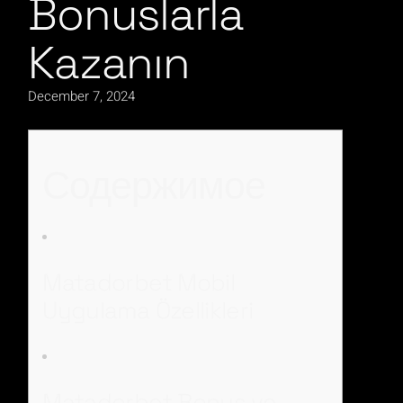
Bonuslarla
Kazanın
December 7, 2024
Содержимое
Matadorbet Mobil
Uygulama Özellikleri
Matadorbet Bonus ve