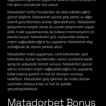
hızlı işlem süreçleriyle öne çıkıyor.
Matadorbet twitter hesabından da takip edebileceğiniz
güncel bilgilerle, Matadorbet güncel giriş adresi ve diğer
önemli güncellemeleri anında öğrenebilirsiniz. Matadorbet
şikayetlerine karşılık olarak da sürekli iyileştirmeler yapan
ekibi, mobil uygulamasında da kullanıcı memnuniyetini ön
planda tutuyor. Matadorbet giris sayfasından kolayca
erişim sağlayabileceğiniz bu uygulama, Matadorbet ekşi
sözlüğünde de olumlu yankılar alıyor.
Matadorbet mobil uygulaması, canlı bahislerden spor
bahislerine, kumar oyunlarından casino oyunlarına kadar
geniş bir yelpazede hizmet sunuyor. Matadorbet güncel
adresi üzerinden erişim sağlayabileceğiniz bu uygulama,
kullanıcılarına güvenli ve hızlı bir deneyim sunmayı
hedefliyor. Matadorbet giriş işlemleri de mobil cihazlar
üzerinden oldukça kolay ve hızlı bir şekilde
gerçekleştirilebiliyor.
Matadorbet Bonus