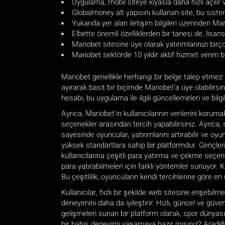
Uygulama, mobil siteye kıyasla daha hızlı açılır 
Globalmoney alt yapısını kullanan site, bu sis
Yukarıda yer alan iletişim bilgileri üzerinden 
Elbette önemli özelliklerden bir tanesi de, lisan
Mariobet sitesine üye olarak yatırımlarınızı birç
Mariobet sektörde 10 yıldır aktif hizmet veren bi
Mariobet genellikle herhangi bir belge talep etmez
ayırarak basit bir biçimde Mariobet‘a üye olabilirsi
hesabı, bu uygulama ile ilgili güncellemeleri ve bilg
Ayrıca, Mariobet’in kullanıcılarının verilerini korum
seçenekler arasından tercih yapabilirsiniz. Ayrıca,
sayesinde oyuncular, yatırımlarını artırabilir ve oyu
yüksek standartlara sahip bir platformdur. Gençleri
kullanıcılarına çeşitli para yatırma ve çekme seçene
para yatırabilmeleri için farklı yöntemler sunuyor. K
Bu çeşitlilik, oyuncuların kendi tercihlerine göre 
Kullanıcılar, hızlı bir şekilde web sitesine erişebilm
deneyimini daha da iyileştirir. Hızlı, güncel ve güve
gelişmeleri sunan bir platform olarak, spor dünyası
bir bahis deneyimi yaşamaya hazır mısınız? Aradığın