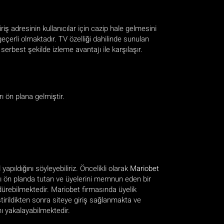
iriş adresinin kullanıcılar için cazip hale gelmesini
geçerli olmaktadır. TV özelliği dahilinde sunulan
serbest şekilde izleme avantajı ile karşılaşır.
ı ön plana gelmiştir.
ıldığını söyleyebiliriz. Öncelikli olarak
Mariobet
sını ön planda tutan ve üyelerini memnun eden bir
rdürebilmektedir. Mariobet firmasında üyelik
tirildikten sonra siteye giriş sağlanmakta ve
nı yakalayabilmektedir.