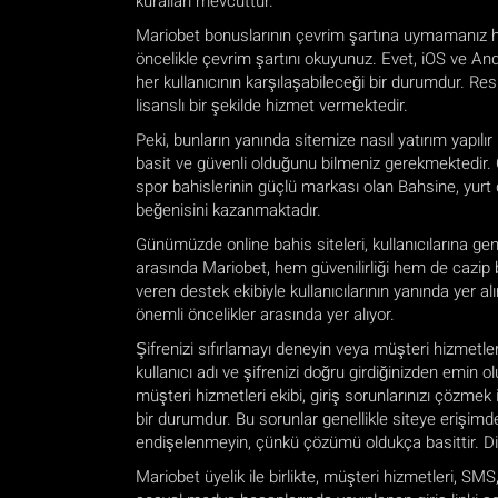
kuralları mevcuttur.
Mariobet bonuslarının çevrim şartına uymamanız ha
öncelikle çevrim şartını okuyunuz. Evet, iOS ve And
her kullanıcının karşılaşabileceği bir durumdur. Re
lisanslı bir şekilde hizmet vermektedir.
Peki, bunların yanında sitemize nasıl yatırım yapıl
basit ve güvenli olduğunu bilmeniz gerekmektedir. Ö
spor bahislerinin güçlü markası olan Bahsine, yurt d
beğenisini kazanmaktadır.
Günümüzde online bahis siteleri, kullanıcılarına ge
arasında Mariobet, hem güvenilirliği hem de cazip
veren destek ekibiyle kullanıcılarının yanında yer alı
önemli öncelikler arasında yer alıyor.
Şifrenizi sıfırlamayı deneyin veya müşteri hizmetl
kullanıcı adı ve şifrenizi doğru girdiğinizden emin ol
müşteri hizmetleri ekibi, giriş sorunlarınızı çözmek 
bir durumdur. Bu sorunlar genellikle siteye erişimd
endişelenmeyin, çünkü çözümü oldukça basittir. Diğe
Mariobet üyelik ile birlikte, müşteri hizmetleri, SM