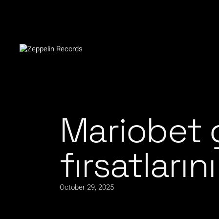
Skip
to
the
content
Mariobet g
fırsatların
October 29, 2025