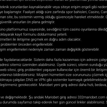
li teknik sorunlardan kaynaklanabilir veya siteye erişim engeli gibi neden
e başlamıştır. Faaliyet aldığı süre zarfında spor bahisleri, Casino, Can
lanan site, bu sistemin vermiş olduğu güvenceyle hareket etmektedir. 
üvenlik unsurları ön plana gelmiştir.
no platformumuz sayesinde, sevdiğiniz tüm casino oyunlarına dilediğin
ıklayarak kayıt formunu doldurmanız yeterli.
etleri ile iletişime geçmek en doğru adım olacaktır.
 problemler önceden engellenebilir.
rişim engellemeleri nedeniyle zaman zaman değişiklik gösterebilir.
lde faydalanacaklardır. Sizlerin daha fazla kazanması için adresin çal
resi sitemiz üzerinden alabilirsiniz. Üyelik süreci, sitenin sunduğu y
 sitesi, giriş problemleri yaşayan kullanıcılar için önemli bir iletişim 
larınızı bildirebilirsiniz. Müşteri hizmetleri size sorununuzu çözmek i
latılmaya çalışılan DNS ve VPN gibi sistemler karmaşık gelebilmektedir
ştirmeniz gerekecektir. Mariobet yeni giriş adresi daha hızlı, bedava, 
te ve değişmektedir. Şu andaki Mariobet giriş adresi 332mariobet.com o
u durumda sayfamızı takip ederek her gün güncel linkler alabilirisiniz.