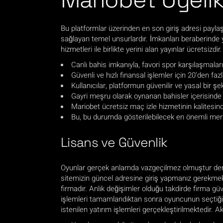
Bu platformlar üzerinden en son giriş adresi paylaşılı
sağlayan temel unsurlardır. İmkanları beraberinde ye
hizmetleri ile birlikte yerini alan yayınlar ücretsiz
Canlı bahis imkanıyla, favori spor karşılaşmalar
Güvenli ve hızlı finansal işlemler için 20’den 
Kullanıcılar, platformun güvenilir ve yasal bir şe
Gayri meşru olarak oynanan bahisler içerisinde 
Mariobet ücretsiz maç izle hizmetinin kalitesind
Bu, bu durumda gösterilebilecek en önemli merk
Lisans ve Güvenlik
Oyunlar gerçek anlamda vazgeçilmez olmuştur demek 
sitemizin güncel adresine giriş yapmanız gerekmekted
firmadır. Anlık değişimler olduğu takdirde firma gü
işlemleri tamamlandıktan sonra oyuncunun seçtiği ku
istenilen yatırım işlemleri gerçekleştirilmektedir. 