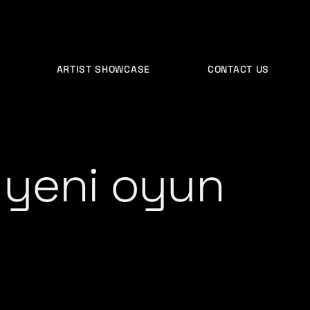
ARTIST SHOWCASE
CONTACT US
bahsegel
bahsegel
bahsegel
bahsegel resmi adresi
e yeni oyun