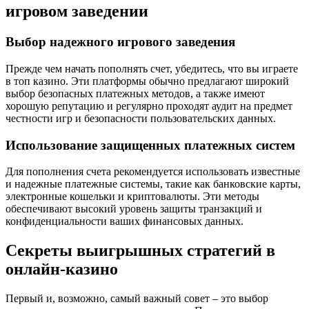
игровом заведении
Выбор надежного игрового заведения
Прежде чем начать пополнять счет, убедитесь, что вы играете
в топ казино. Эти платформы обычно предлагают широкий
выбор безопасных платежных методов, а также имеют
хорошую репутацию и регулярно проходят аудит на предмет
честности игр и безопасности пользовательских данных.
Использование защищенных платежных систем
Для пополнения счета рекомендуется использовать известные
и надежные платежные системы, такие как банковские карты,
электронные кошельки и криптовалюты. Эти методы
обеспечивают высокий уровень защиты транзакций и
конфиденциальности ваших финансовых данных.
Секреты выигрышных стратегий в
онлайн-казино
Первый и, возможно, самый важный совет – это выбор