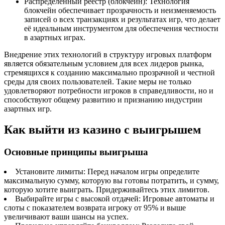
Распределенный реестр (блокчейн): Технология
блокчейн обеспечивает прозрачность и неизменяемость
записей о всех транзакциях и результатах игр, что делает
её идеальным инструментом для обеспечения честности
в азартных играх.
Внедрение этих технологий в структуру игровых платформ
является обязательным условием для всех лидеров рынка,
стремящихся к созданию максимально прозрачной и честной
среды для своих пользователей. Такие меры не только
удовлетворяют потребности игроков в справедливости, но и
способствуют общему развитию и признанию индустрии
азартных игр.
Как выйти из казино с выигрышем
Основные принципы выигрыша
Установите лимиты: Перед началом игры определите
максимальную сумму, которую вы готовы потратить, и сумму,
которую хотите выиграть. Придерживайтесь этих лимитов.
Выбирайте игры с высокой отдачей: Игровые автоматы и
слоты с показателем возврата игроку от 95% и выше
увеличивают ваши шансы на успех.