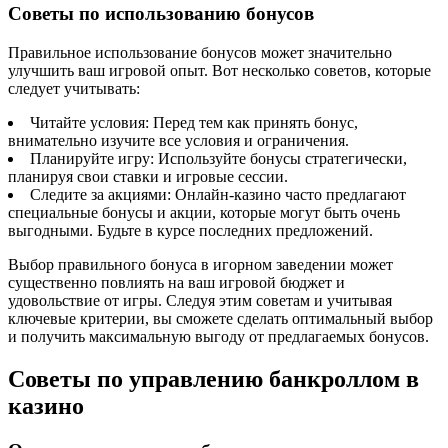
Советы по использованию бонусов
Правильное использование бонусов может значительно
улучшить ваш игровой опыт. Вот несколько советов, которые
следует учитывать:
Читайте условия: Перед тем как принять бонус,
внимательно изучите все условия и ограничения.
Планируйте игру: Используйте бонусы стратегически,
планируя свои ставки и игровые сессии.
Следите за акциями: Онлайн-казино часто предлагают
специальные бонусы и акции, которые могут быть очень
выгодными. Будьте в курсе последних предложений.
Выбор правильного бонуса в игорном заведении может
существенно повлиять на ваш игровой бюджет и
удовольствие от игры. Следуя этим советам и учитывая
ключевые критерии, вы сможете сделать оптимальный выбор
и получить максимальную выгоду от предлагаемых бонусов.
Советы по управлению банкроллом в
казино