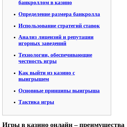
банкроллом в казино
Определение размера банкролла
Использование стратегий ставок
Анализ лицензий и репутации
игорных заведений
Технологии, обеспечивающие
честность игры
Как выйти из казино с
выигрышем
Основные принципы выигрыша
Тактика игры
Игры в казино онлайн – преимущества