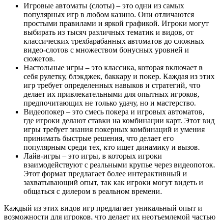
Игровые автоматы (слоты) – это одни из самых
популярных игр в любом казино. Они отличаются
простыми правилами и яркой графикой. Игроки могут
выбирать из тысяч различных тематик и видов, от
классических трехбарабанных автоматов до сложных
видео-слотов с множеством бонусных уровней и
сюжетов.
Настольные игры – это классика, которая включает в
себя рулетку, блэкджек, баккару и покер. Каждая из этих
игр требует определенных навыков и стратегий, что
делает их привлекательными для опытных игроков,
предпочитающих не только удачу, но и мастерство.
Видеопокер – это смесь покера и игровых автоматов,
где игроки делают ставки на комбинации карт. Этот вид
игры требует знания покерных комбинаций и умения
принимать быстрые решения, что делает его
популярным среди тех, кто ищет динамику и вызов.
Лайв-игры – это игры, в которых игроки
взаимодействуют с реальными крупье через видеопоток.
Этот формат предлагает более интерактивный и
захватывающий опыт, так как игроки могут видеть и
общаться с дилером в реальном времени.
Каждый из этих видов игр предлагает уникальный опыт и
возможности для игроков, что делает их неотъемлемой частью