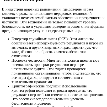
В индустрии азартных развлечений, где доверие играет
ключевую роль, использование передовых технологий
становится неотъемлемой частью обеспечения прозрачности и
честности. Эти технологии не только повышают уровень
безопасности, но и укрепляют доверие игроков к платформам,
предоставляющим услуги в сфере азартных игр.
Генератор случайных чисел (ГСЧ): Этот алгоритм
обеспечивает непредсказуемость результатов в игровых
автоматах и других азартных играх, гарантируя, что
каждый спин или бросок является абсолютно
случайным.
Проверка честности: Многие платформы предлагают
возможность проверки результатов игр через
независимые аудиты. Эти аудиты проводятся
признанными организациями, чтобы подтвердить, что
все игры функционируют в соответствии с
заявленными правилами.
Криптографические подписи: Использование
криптографии позволяет игрокам проверить, что
результаты игр не были изменены после их завершения.
Это обеспечивает дополнительный уровень
безопасности и доверия.