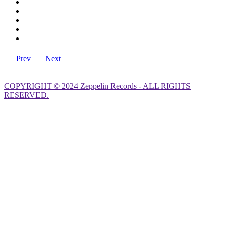
Prev
Next
gel
bahsegel
bahsegel
bahsegel resmi adresi
COPYRIGHT © 2024 Zeppelin Records - ALL RIGHTS
RESERVED.