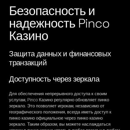
Безопасность и
надежность Pinco
Казино
Защита данных и финансовых
транзакций
Доступность через зеркала
Для обеспечения непрерывного доступа к своим
услугам, Pinco Казино регулярно обновляет пинко
зеркало. Это позволяет игрокам, независимо от
географического положения, всегда иметь доступ к
пинко казино официальное через пинко казино
зеркало. Таким образом, вы можете наслаждаться