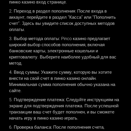
пинко казино вход странице.
2. Переход в раздел пополнения: После входа в
аккаунт, перейдите в раздел “Касса” или “Пополнить
счет”. Здесь вы увидите список доступных методов
оплаты.
3. Выбор метода оплаты: Pinco казино предлагает
широкий выбор способов пополнения, включая
банковские карты, электронные кошельки и
криптовалюту. Выберите наиболее удобный для вас
метод.
4. Ввод суммы: Укажите сумму, которую вы хотите
внести на свой счет в пинко казино онлайн.
Минимальная сумма пополнения обычно указана на
сайте.
5. Подтверждение платежа: Следуйте инструкциям на
экране для подтверждения платежа. После успешной
транзакции ваш счет будет пополнен, и вы сможете
начать игру в пинко казино играть.
6. Проверка баланса: После пополнения счета,