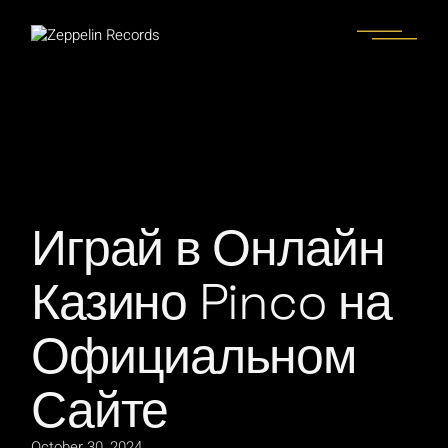
Skip
to
the
content
paribahis
bahsegel
bah
Играй в Онлайн
Казино Pinco на
Официальном
Сайте
October 30, 2024