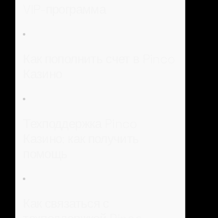
VIP-программа
Как пополнить счет в Pinco
Казино
Техподдержка Pinco
Казино: как получить
помощь
Как связаться с