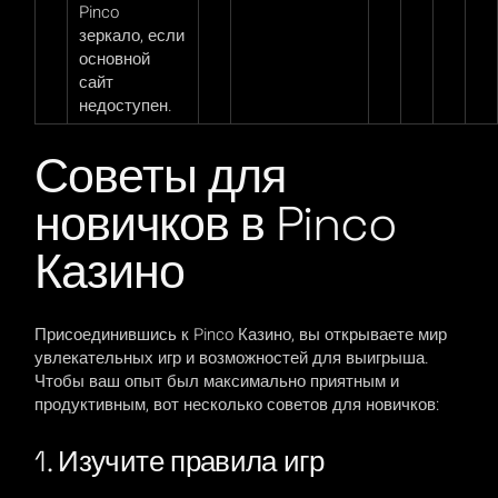
Pinco
зеркало, если
основной
сайт
недоступен.
Советы для
новичков в Pinco
Казино
Присоединившись к Pinco Казино, вы открываете мир
увлекательных игр и возможностей для выигрыша.
Чтобы ваш опыт был максимально приятным и
продуктивным, вот несколько советов для новичков:
1. Изучите правила игр