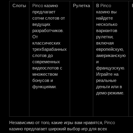
Слоты
Pinco казино
Рулетка
В Pinco
предлагает
казино вы
сотни слотов от
найдете
ведущих
несколько
разработчиков.
вариантов
От
рулетки,
классических
включая
трехбарабанных
европейскую,
слотов до
американскую
современных
и
видеослотов с
французскую.
множеством
Играйте на
бонусов и
реальные
функциями.
деньги или в
демо-режиме.
Независимо от того, какие игры вам нравятся, Pinco
казино предлагает широкий выбор игр для всех