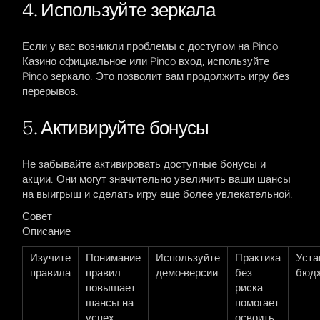
4. Используйте зеркала
Если у вас возникли проблемы с доступом на Pinco
Казино официальное или Pinco вход, используйте
Pinco зеркало. Это позволит вам продолжить игру без
перерывов.
5. Активируйте бонусы
Не забывайте активировать доступные бонусы и
акции. Они могут значительно увеличить ваши шансы
на выигрыш и сделать игру еще более увлекательной.
Совет
Описание
Изучите
Понимание
Используйте
Практика
Уста
правила
правил
демо-версии
без
бюд
повышает
риска
шансы на
помогает
успех.
освоить