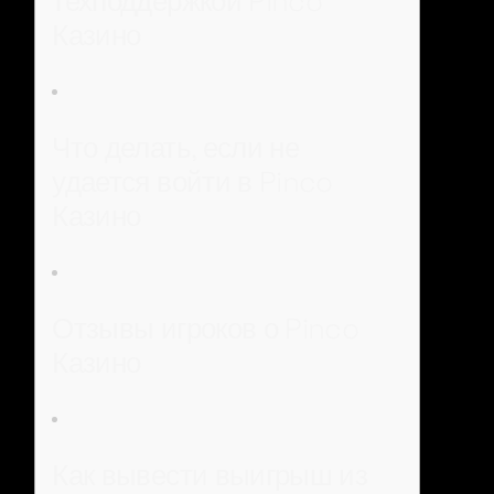
техподдержкой Pinco
Казино
Что делать, если не
удается войти в Pinco
Казино
Отзывы игроков о Pinco
Казино
Как вывести выигрыш из