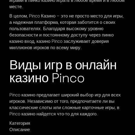
играми в пинко казино играть в любое время и в любом
месте.
В целом, Pinco Казино – это не просто место для игры,
а надежная платформа, которая заботится о своих
пользователях. Благодаря высокому уровню
безопасности и постоянному доступу через пинко
казино вход, казино Pinco заслуживает доверия
миллионов игроков по всему миру.
Виды игр в онлайн
казино Pinco
Pinco казино предлагает широкий выбор игр для всех
игроков. Независимо от того, предпочитаете ли вы
классические слоты или сложные карточные игры, в
Pinco казино найдется что-то для каждого.
Категория
Описание