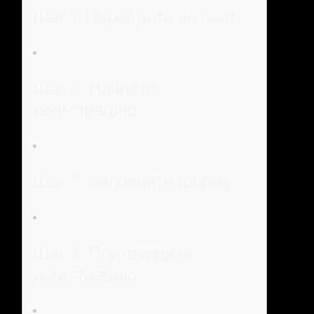
Шаг 1: Перейдите на сайт
Шаг 2: Начните
регистрацию
Шаг 3: Заполните форму
Шаг 4: Подтвердите
регистрацию