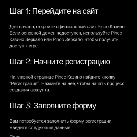
Шаг 1: Перейдите на сайт
Для начала, откройте официальный сайт Pinco Казино.
Если основной домен недоступен, используйте Pinco
Казино Зеркало или Pinco Зеркало, чтобы получить
доступ к игре.
Шаг 2: Начните регистрацию
На главной странице Pinco Казино найдите кнопку
“Регистрация”. Нажмите на неё, чтобы начать процесс
создания аккаунта.
Шаг 3: Заполните форму
Вам потребуется заполнить форму регистрации.
Введите следующие данные: