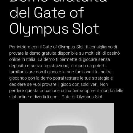
del Gate of
Olympus Slot
Per iniziare con il Gate of Olympus Slot, ti consigliamo di
provare la demo gratuita disponibile su molti siti di casinò
online in Italia. La demo ti permette di giocare senza
deposito e senza registrazione, in modo da poterti
familiarizzare con il gioco e le sue funzionalità. Inoltre,
giocando con la demo potrai testare le tue strategie e
decidere se vuoi provare il gioco con soldi veri. Non
perdere questa occasione unica per scoprire il mondo delle
slot online e divertirti con il Gate of Olympus Slot!