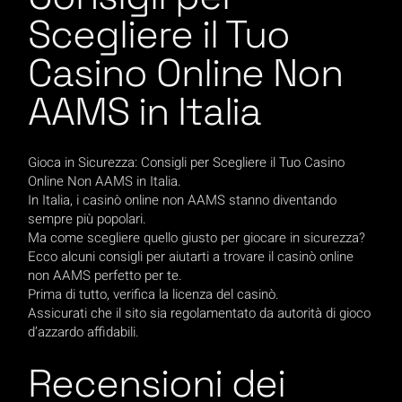
Scegliere il Tuo
Casino Online Non
AAMS in Italia
Gioca in Sicurezza: Consigli per Scegliere il Tuo Casino
Online Non AAMS in Italia.
In Italia, i casinò online non AAMS stanno diventando
sempre più popolari.
Ma come scegliere quello giusto per giocare in sicurezza?
Ecco alcuni consigli per aiutarti a trovare il casinò online
non AAMS perfetto per te.
Prima di tutto, verifica la licenza del casinò.
Assicurati che il sito sia regolamentato da autorità di gioco
d’azzardo affidabili.
Recensioni dei