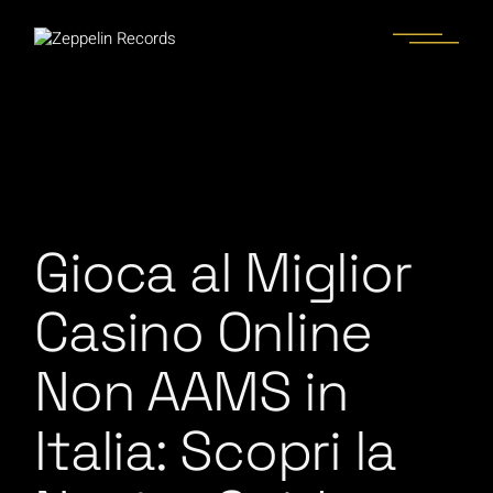
Skip
to
the
content
pari
Gioca al Miglior
Casino Online
Non AAMS in
Italia: Scopri la