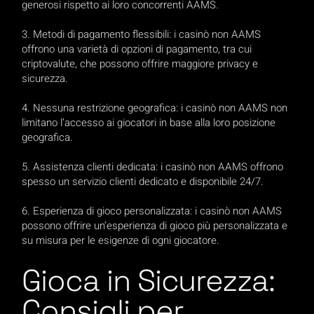
generosi rispetto ai loro concorrenti AAMS.
3. Metodi di pagamento flessibili: i casinò non AAMS
offrono una varietà di opzioni di pagamento, tra cui
criptovalute, che possono offrire maggiore privacy e
sicurezza.
4. Nessuna restrizione geografica: i casinò non AAMS non
limitano l’accesso ai giocatori in base alla loro posizione
geografica.
5. Assistenza clienti dedicata: i casinò non AAMS offrono
spesso un servizio clienti dedicato e disponibile 24/7.
6. Esperienza di gioco personalizzata: i casinò non AAMS
possono offrire un’esperienza di gioco più personalizzata e
su misura per le esigenze di ogni giocatore.
Gioca in Sicurezza:
Consigli per