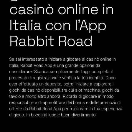
casinò online in
Italia con l’App
Rabbit Road
Se sei interessato a iniziare a giocare al casinò online in
Italia, Rabbit Road App è una grande opzione da
considerare. Scarica semplicemente l’app, completa il
processo di registrazione e verifica la tua identità. Dopo
aver effettuato un deposito, potrai iniziare a esplorare i
giochi da casinò disponibili, tra cui slot machine, giochi da
tavolo e molto altro ancora. Ricorda di giocare in modo
responsabile e di approfittare dei bonus e delle promozioni
offerte da Rabbit Road App per migliorare la tua esperienza
di gioco. In bocca al lupo e buon divertimento!