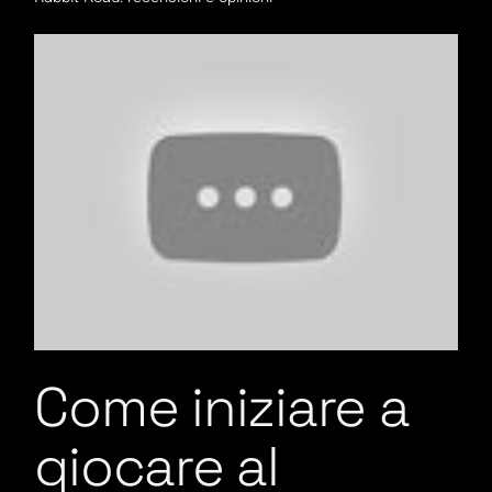
Come iniziare a
giocare al