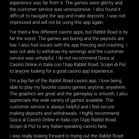
experience was far from it. The games were glitchy and
the customer service was unresponsive. I also found it
difficult to navigate the app and make deposits. I was not
impressed and will not be using this app again.
I’ve tried a few different casino apps, but Rabbit Road is by
far the worst. The games are boring and the payouts are
low. I also had issues with the app freezing and crashing. I
was not able to withdraw my winnings and the customer
service was unhelpful. I do not recommend Gioca al
Casinò Online in Italia con l’App Rabbit Road: Scopri di Più!
to anyone looking for a good casino app experience.
I’m a big fan of the Rabbit Road casino app. I love being
able to play my favorite casino games anytime, anywhere.
The graphics are great and the gameplay is smooth. I also
appreciate the wide variety of games available. The
customer service is always helpful and I feel secure
making deposits and withdrawals. I highly recommend
Gioca al Casinò Online in Italia con l’App Rabbit Road:
Scopri di Più! to any Italian-speaking casino fans.
I was really looking forward to trying out the Rabbit Road