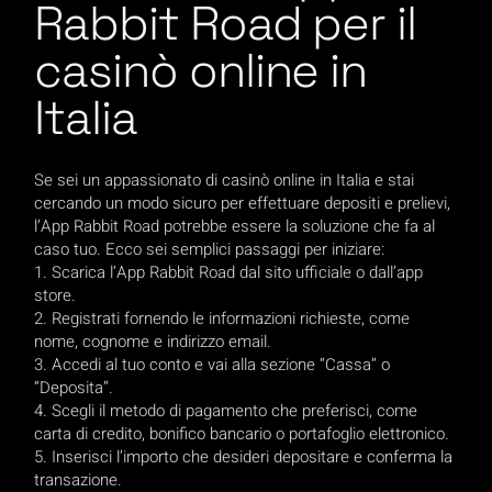
Rabbit Road per il
casinò online in
Italia
Se sei un appassionato di casinò online in Italia e stai
cercando un modo sicuro per effettuare depositi e prelievi,
l’App Rabbit Road potrebbe essere la soluzione che fa al
caso tuo. Ecco sei semplici passaggi per iniziare:
1. Scarica l’App Rabbit Road dal sito ufficiale o dall’app
store.
2. Registrati fornendo le informazioni richieste, come
nome, cognome e indirizzo email.
3. Accedi al tuo conto e vai alla sezione “Cassa” o
“Deposita”.
4. Scegli il metodo di pagamento che preferisci, come
carta di credito, bonifico bancario o portafoglio elettronico.
5. Inserisci l’importo che desideri depositare e conferma la
transazione.