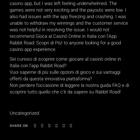
casino app, but I was left feeling underwhelmed. The
games were not very exciting and the payouts were low. I
also had issues with the app freezing and crashing. I was
unable to withdraw my winnings and the customer service
was not helpful in resolving the issue. I would not
recommend Gioca al Casinò Online in Italia con l’App
Rabbit Road: Scopri di Più! to anyone looking for a good
casino app experience.
Sei curioso di scoprire come giocare al casinò online in
Italia con l’app Rabbit Road?
Vuoi saperne di più sulle opzioni di gioco e sui vantaggi
offerti da questa innovativa piattaforma?
Non perdere l’occasione di leggere la nostra guida FAQ e di
scoprire tutto quello che c’è da sapere su Rabbit Road!
Uncategorized
SHARE ON