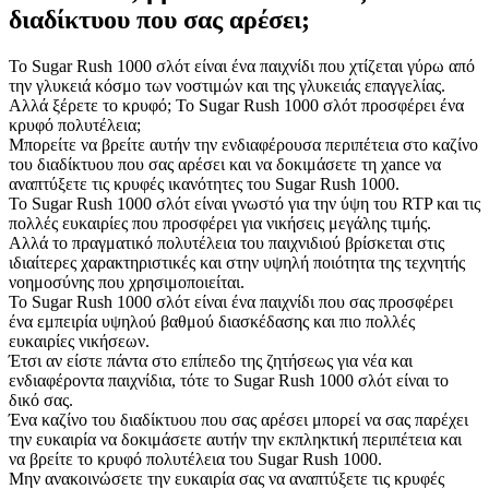
διαδίκτυου που σας αρέσει;
Το Sugar Rush 1000 σλότ είναι ένα παιχνίδι που χτίζεται γύρω από
την γλυκειά κόσμο των νοστιμών και της γλυκειάς επαγγελίας.
Αλλά ξέρετε το κρυφό; Το Sugar Rush 1000 σλότ προσφέρει ένα
κρυφό πολυτέλεια;
Μπορείτε να βρείτε αυτήν την ενδιαφέρουσα περιπέτεια στο καζίνο
του διαδίκτυου που σας αρέσει και να δοκιμάσετε τη χance να
αναπτύξετε τις κρυφές ικανότητες του Sugar Rush 1000.
Το Sugar Rush 1000 σλότ είναι γνωστό για την ύψη του RTP και τις
πολλές ευκαιρίες που προσφέρει για νικήσεις μεγάλης τιμής.
Αλλά το πραγματικό πολυτέλεια του παιχνιδιού βρίσκεται στις
ιδιαίτερες χαρακτηριστικές και στην υψηλή ποιότητα της τεχνητής
νοημοσύνης που χρησιμοποιείται.
Το Sugar Rush 1000 σλότ είναι ένα παιχνίδι που σας προσφέρει
ένα εμπειρία υψηλού βαθμού διασκέδασης και πιο πολλές
ευκαιρίες νικήσεων.
Έτσι αν είστε πάντα στο επίπεδο της ζητήσεως για νέα και
ενδιαφέροντα παιχνίδια, τότε το Sugar Rush 1000 σλότ είναι το
δικό σας.
Ένα καζίνο του διαδίκτυου που σας αρέσει μπορεί να σας παρέχει
την ευκαιρία να δοκιμάσετε αυτήν την εκπληκτική περιπέτεια και
να βρείτε το κρυφό πολυτέλεια του Sugar Rush 1000.
Μην ανακοινώσετε την ευκαιρία σας να αναπτύξετε τις κρυφές