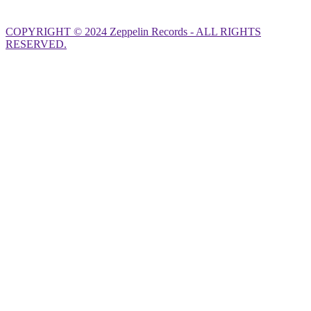
el
bahsegel
bahsegel
bahsegel resmi adresi
COPYRIGHT © 2024 Zeppelin Records - ALL RIGHTS
RESERVED.