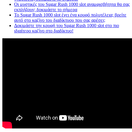
Οι μυστικές του Sugar Rush 1000 slot αναμφισβήτητα θα σας
εκπλήξουν; δοκιμάστε το σήμερα
Το Sugar Rush 1000 slot έχει ένα κρυφό πολυτέλεια; βρείτε
αυτό στο καζίνο του διαδίκτυου που σας αρέσει;
Δοκιμάστε την κρυφή του Sugar Rush 1000 slot στο πιο
ιδιαίτερο καζίνο στο διαδίκτυο!