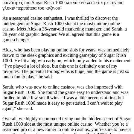
ικανότητες του Sugar Rush 1000 και να εντελεστείτε με την πιο
γλυκιά περιπέτεια του καζινου!
As a seasoned casino enthusiast, I was thrilled to discover the
hidden gem of Sugar Rush 1000 slot at the most unique online
casino. Meet Alex, a 35-year-old marketing manager, and Sarah, a
28-year-old graphic designer. We all agreed that this game is a
game-changer.
Alex, who has been playing online slots for years, was immediately
drawn to the sleek graphics and exciting gameplay of Sugar Rush
1000. He hit a big win early on, which only added to his excitement.
“I’ve played a lot of slots, but this one is definitely one of my
favorites. The potential for big wins is huge, and the game is just so
much fun to play,” he said.
Sarah, who was new to online casinos, was also impressed with
Sugar Rush 1000. She found the game easy to understand and was
thrilled to hit a few small wins. “I was a little nervous at first, but
Sugar Rush 1000 made it easy to get started. I can’t wait to play
again,” she said.
Overall, we highly recommend trying out the hidden secret of Sugar
Rush 1000 slot at the most unique online casino. Whether you’re a
seasoned pro or a newcomer to online casinos, you’re sure to have a