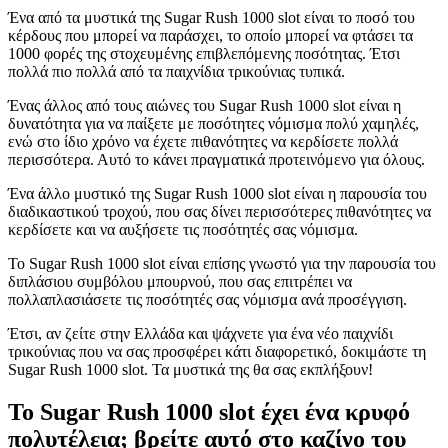
Ένα από τα μυστικά της Sugar Rush 1000 slot είναι το ποσό του
κέρδους που μπορεί να παράσχει, το οποίο μπορεί να φτάσει τα
1000 φορές της στοχευμένης επιβλεπόμενης ποσότητας. Έτσι
πολλά πιο πολλά από τα παιχνίδια τρικούνιας τυπικά.
Ένας άλλος από τους αιώνες του Sugar Rush 1000 slot είναι η
δυνατότητα για να παίξετε με ποσότητες νόμισμα πολύ χαμηλές,
ενώ στο ίδιο χρόνο να έχετε πιθανότητες να κερδίσετε πολλά
περισσότερα. Αυτό το κάνει πραγματικά προτεινόμενο για όλους.
Ένα άλλο μυστικό της Sugar Rush 1000 slot είναι η παρουσία του
διαδικαστικού τροχού, που σας δίνει περισσότερες πιθανότητες να
κερδίσετε και να αυξήσετε τις ποσότητές σας νόμισμα.
Το Sugar Rush 1000 slot είναι επίσης γνωστό για την παρουσία του
διπλάσιου συμβόλου μπουρνού, που σας επιτρέπει να
πολλαπλασιάσετε τις ποσότητές σας νόμισμα ανά προσέγγιση.
Έτσι, αν ζείτε στην Ελλάδα και ψάχνετε για ένα νέο παιχνίδι
τρικούνιας που να σας προσφέρει κάτι διαφορετικό, δοκιμάστε τη
Sugar Rush 1000 slot. Τα μυστικά της θα σας εκπλήξουν!
Το Sugar Rush 1000 slot έχει ένα κρυφό
πολυτέλεια; βρείτε αυτό στο καζίνο του