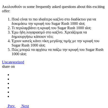
Ακολουθούν οι some frequently asked questions about this exciting
offer:
Ποιό είναι το πιο ιδιαίτερο καζίνο στο διαδίκτυο για να
δοκιμάσω την κρυφή του Sugar Rush 1000 slot;
Τι περιλαμβάνει η κρυφή του Sugar Rush 1000 slot;
Έχω ήδη λογαριασμό στο καζίνο. Χρειάζομαι να
δημιουργήσω κάποιον νέο;
Έχουν κανείς κάνει νίκη μεγάλης τιμής με την κρυφή του
Sugar Rush 1000 slot;
Πώς μπορώ να αρχίσω να παίζω την κρυφή του Sugar Rush
1000 slot;
Uncategorized
share on
Prev
Next