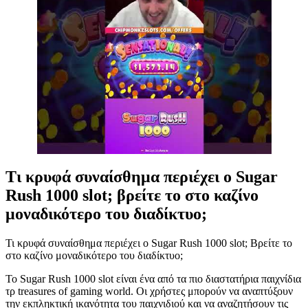
Τι κρυφά συναίσθημα περιέχει ο Sugar
Rush 1000 slot; βρείτε το στο καζίνο
μοναδικότερο του διαδίκτυο;
Τι κρυφά συναίσθημα περιέχει ο Sugar Rush 1000 slot; Βρείτε το
στο καζίνο μοναδικότερο του διαδίκτυο;
Το Sugar Rush 1000 slot είναι ένα από τα πιο διαστατήρια παιχνίδια
τρ treasures of gaming world. Οι χρήστες μπορούν να αναπτύξουν
την εκπληκτική ικανότητα του παιχνιδιού και να αναζητήσουν τις